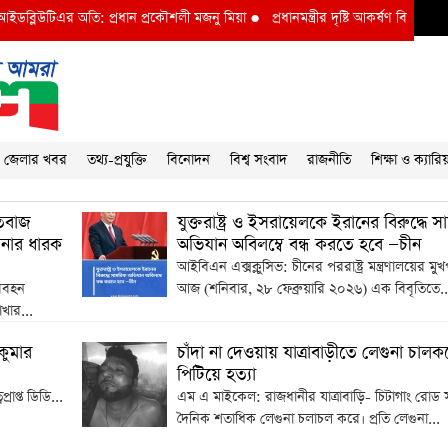
ব্লিউটিএর অতি: প্রধান প্রকৌশলী মজনু মিয়া
●
প্রধানমন্ত্রীর দৃষ্টি আকর্ষণ বি আই ডব্লুভ
জেলার খবর
তথ্য-প্রযুক্তি
বিনোদন
বিশ্ব সংবাদ
রাজনীতি
শিক্ষা ও ক্যারি
তিবাজ
যুক্তরাষ্ট্র ও ইসরায়েলকে ইরানের বিরুদ্ধে 
তনার ধারক
অভিযান অবিলম্বে বন্ধ করতে হবে —চীন
আইবিএন এক্সক্লুসিভ: চীনের পররাষ্ট্র মন্ত্রণালয়ের মুখপ
রিবহন
আজ (শনিবার, ২৮ ফেব্রুয়ারি ২০২৬) এক বিবৃতিতে..
খার...
কুমার
চাঁদা না দেওয়ায় যাত্রাবাড়ীতে লেগুনা চাল
পিটিয়ে হত্যা
রাপ্ত ডিডি...
এম এ মাইকেল: রাজধানীর যাত্রাবাড়ি- চিটাগাং রোড
দৈনিক শতাধিক লেগুনা চলাচল করে। প্রতি লেগুনা...