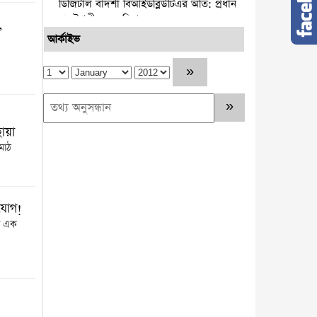
ডিজিটাল বাদশা বিআইডব্লিউটিএর অতি: প্রধান
প্রকৌশলী মজনু মিয়া
,
আর্কাইভ
নারায়ণগঞ্জ সিটি কর্পোরেশন ও স্থানীয়
বিএনপির উদ্যোগে স্কুল লাগোয়া ময়লার স্তুপ
অপসারণ
পটুয়াখালীতে আমতলীর শ্রমিক দল
সভাপতিকে কুপিয়ে ও পিটিয়ে হত্যা
ায়া
মাঠ
কুমিল্লার প্রথম নারী জেলা প্রশাসক হলেন
রোজী আক্তার
নারায়ণগঞ্জে ড্রোনের মাধ্যমে হবে ডিজিটাল
িযোগ!
ভূমি জরিপ জেলা প্রশাসক-মো. রায়হান কবির
ে এক
চাকরির নয় বছরে কোটিপতি রাজউকের
ইমারত পরিদর্শক মনিরুজ্জামান
সাব-রেজিস্টার মাইকেলের হাজার কোটি টাকার
অবৈধ সম্পদ