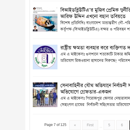
বিআইডব্লিউটিএ’র মুজিব প্রেমিক দুর্নী
আরিফ উদ্দিন এখনো বহাল তবিয়তে
বিশেষ প্রতিনিধিঃ বাংলাদেশ অভ্যন্তরীণ নৌ-প
কর্তৃপক্ষ (বিআইডব্লিউটিএ) বন্দর ও পরিবহন শা
রাষ্ট্রীয় ক্ষমতা ব্যবহার করে ব্যক্তিগত 
এম এ মাইকেলঃ গুলশানে শতকোটি টাকার জম
অভিযোগ রিজওয়ানা হাসানের বিরুদ্ধে! পরিবেশ 
সেনাবাহিনীর যৌথ অভিযানে নির্বাচনী
অভিযোগে গ্রেফতার-একজন
এম এ মাইকেলঃ পিরোজপুর জেলার নেছারাবা
সেহাংগল গ্রামের নির্বাচনী সহিংসতার অভিযোগে
Page 7 of 125
«
First
5
6
...