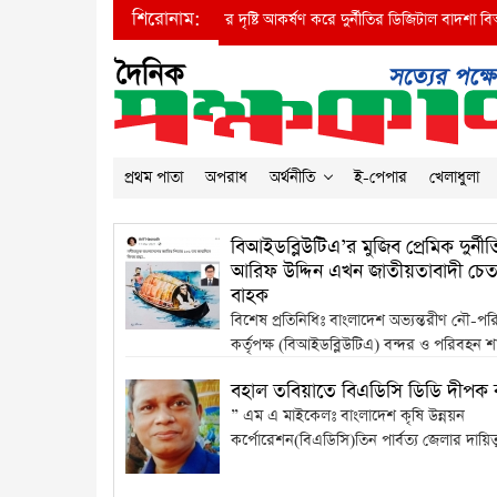
শিরোনাম:
●
প্রধানমন্ত্রীর দৃষ্টি আকর্ষণ করে দুর্নীতির ডিজিটাল বাদশা বিআইড
প্রথম পাতা
অপরাধ
অর্থনীতি
ই-পেপার
খেলাধুলা
বিআইডব্লিউটিএ’র মুজিব প্রেমিক দুর্নী
আরিফ উদ্দিন এখন জাতীয়তাবাদী চে
বাহক
বিশেষ প্রতিনিধিঃ বাংলাদেশ অভ্যন্তরীণ নৌ-প
কর্তৃপক্ষ (বিআইডব্লিউটিএ) বন্দর ও পরিবহন শা
বহাল তবিয়াতে বিএডিসি ডিডি দীপক 
” এম এ মাইকেলঃ বাংলাদেশ কৃষি উন্নয়ন
কর্পোরেশন(বিএডিসি)তিন পার্বত্য জেলার দায়িত্বপ্