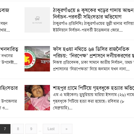
তিবাজ
ঠাকুরগাঁওয়ে ৪ কৃষকের খড়ের গাদায় আগুন
নির্বাচন-পরবর্তী সহিংসতার অভিযোগ
রিবহন
ঠাকুরগাঁও প্রতিনিধিঃ ঠাকুরগাঁওয়ের ভুল্লী থানার বালিয়া
খার...
ইউনিয়নে নির্বাচন-পরবর্তী উত্তেজনার জেরে...
দখলদারিত্ব
ফাঁস হওয়া নথিতে ৬৪ ডিসির রাজনৈতিক
পরিচয়: ‘নিরপেক্ষ’ প্রশাসনে দলীয়করণের ছ
ি দখলের
উপদেষ্টা...
নিজস্ব প্রতিবেদক, ঢাকা সামনে জাতীয় নির্বাচন, অথচ 
প্রশাসনের ‘নিরপেক্ষতা’ নিয়ে জনমনে যখন নানা...
 সহিংসতার
শাহপুর গ্রামে পিটিয়ে গৃহবধূকে হত্যার অভ
এম এ মাইকেলঃ ডুমুরিয়ায় মারিয়া ইসলাম (২৬) নাম
দ উপজেলার
গৃহবধূকে পিটিয়ে হত্যা করা হয়েছে। রবিবার (৮
 ও...
ফেব্রুয়ারি)...
7
8
9
Last
»
...