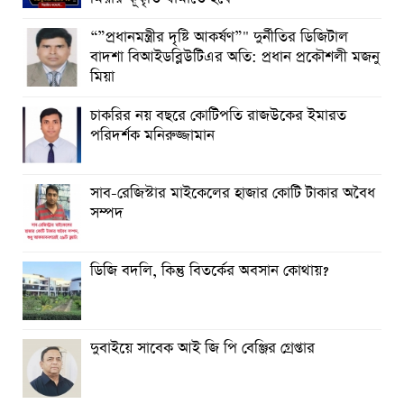
“”প্রধানমন্ত্রীর দৃষ্টি আকর্ষণ”" দুর্নীতির ডিজিটাল
বাদশা বিআইডব্লিউটিএর অতি: প্রধান প্রকৌশলী মজনু
মিয়া
চাকরির নয় বছরে কোটিপতি রাজউকের ইমারত
পরিদর্শক মনিরুজ্জামান
সাব-রেজিস্টার মাইকেলের হাজার কোটি টাকার অবৈধ
সম্পদ
ডিজি বদলি, কিন্তু বিতর্কের অবসান কোথায়?
দুবাইয়ে সাবেক আই জি পি বেঞ্জির গ্রেপ্তার