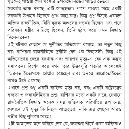
মৃতদেহ পাওয়া গেল মস্কোর উপকণ্ঠে নিজের গাড়ির ভেতর।
সরকারি ভাষ্য বলছে, এটি আত্মহত্যা। পাশে পাওয়া গেছে একটি
সরকারি উপহার হিসেবে প্রাপ্ত আগ্নেয়াস্ত্র। কিন্তু প্রশ্ন উঠছে-একজন
অভিজ্ঞ রাজনীতিক, যিনি কুরস্ক অঞ্চলের গভর্নর ছিলেন এবং পরে
পরিবহন মন্ত্রীর দায়িত্বে ছিলেন, তিনি হঠাৎ করে এমন সিদ্ধান্ত
নিলেন কেন?
এই ঘটনার পেছনে যে দুর্নীতির অভিযোগ রয়েছে, তা নতুন কিছু
নয়। রাশিয়ার রাজনীতিতে দুর্নীতি যেন এক নিত্যসঙ্গী। কিন্তু এই
অভিযোগের জেরে বরখাস্ত এবং তারপর মৃত্যু-এ যেন এক অদ্ভুত
সমাপতন। বিশেষ করে যখন তার উত্তরসূরি গভর্নর আলেক্সেই
স্মিরনভ ইতোমধ্যে গ্রেপ্তার হয়েছেন এবং তদন্তে স্তারোভোইতের
নামও উঠে এসেছে।
এখানে প্রশ্ন শুধু একটি ব্যক্তির মৃত্যু নয়, বরং একটি রাষ্ট্রযন্ত্রের
স্বচ্ছতা ও জবাবদিহিতার প্রশ্ন। রাশিয়ার মতো একটি রাষ্ট্রে, যেখানে
রাজনৈতিক সিদ্ধান্ত অনেক সময় ব্যক্তিগত পরিণতির রূপ নেয়,
সেখানে এই মৃত্যু কি নিছক আত্মহত্যা, নাকি এর পেছনে আরও
গভীর কিছু লুকিয়ে আছে?
এটি আমাদের মনে করিয়ে দেয় যে, ক্ষমতার শীর্ষে থাকা ব্যক্তিরাও