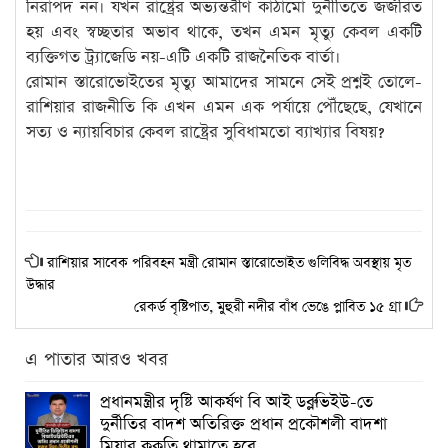
নিরাপদ নন। যখন রাষ্ট্রের অভ্যন্তরীণ কাঠামো দুর্নীতিতে জর্জরিত
হয় এবং স্বচ্ছতার অভাব থাকে, তখন এমন মৃত্যু কেবল একটি
ব্যক্তিগত ট্র্যাজেডি নয়-এটি একটি রাজনৈতিক বার্তা।
রোমান স্তারোভোইতের মৃত্যু আমাদের সামনে সেই প্রশ্নই তোলে-
রাশিয়ার রাজনীতি কি এখন এমন এক পর্যায়ে পৌঁছেছে, যেখানে
সত্য ও ন্যায়বিচার কেবল রাষ্ট্রের সুবিধামতো ব্যাখ্যার বিষয়?
রাশিয়ার সাবেক পরিবহন মন্ত্রী রোমান স্তারোভোইত গুলিবিদ্ধ অবস্থায় মৃত
উদ্ধার
রেকর্ড বৃষ্টিপাত, মুহুরী নদীর বাঁধ ভেঙে প্লাবিত ১৫ গ্রা
এ পাতার আরও খবর
প্রধানমন্ত্রীর দৃষ্টি আকর্ষণ বি আই ডব্লুভিইউ-তে
দুর্নীতির বাদশ অতিরিক্ত প্রধান প্রকৌশলী বাদশা
মিয়ার কূকৃতি থামাতে হবে