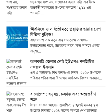
ষড়যন্ত্রের গল্প নয়, সংস্কারের জবাব চাই! একদিকে
অন্তর্বর্তী সরকারের উপদেষ্টা বলছেন “১/১১-এর
পদধ্বনি...
স্টারলিংক ও সার্বভৌমত্ব: প্রযুক্তির ছায়ায় দেশ
বিক্রির ব্লুপ্রিন্ট?
বাংলাদেশে এক নতুন বাস্তবতা নেমে এসেছে-
ইন্টারনেটের নামে, উন্নয়নের নামে, কিন্তু আসলে একটি
অদৃশ্য...
ঝালকাঠি জেলার শ্রেষ্ঠ ইউএনও নলছিটির
নজরুল ইসলাম
এম এ মাইকেলঃ বিশ্ব জনসংখ্যা দিবস- ২০২৫ উপলক্ষে
পরিবার পরিকল্পনা বিভাগের কার্যক্রমে বিশেষ অবদান...
বাংলাদেশ: ষড়যন্ত্র, চক্রান্ত এবং অভ্যন্তরীণ
শত্রু
সৈয়দ বদরুল আহসান প্রকাশিত: ৪ জুলাই ২০২৫ মূল
ইংরেজি নিবন্ধটি ২০২৪ সালের আগস্টে শেখ হাসিনার