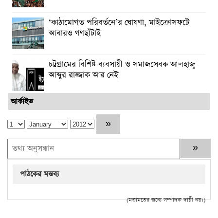
‘কাঠামোগত পরিবর্তনে’র ঘোষণা, মাইক্রোসফটে
আবারও গণছাঁটাই
চট্টগ্রামের বিশিষ্ট ব্যবসায়ী ও সমাজসেবক আলহাজ্ব
আব্দুর রাজ্জাক আর নেই
আর্কাইভ
পাঠকের মন্তব্য
(মতামতের জন্যে সম্পাদক দায়ী নয়।)