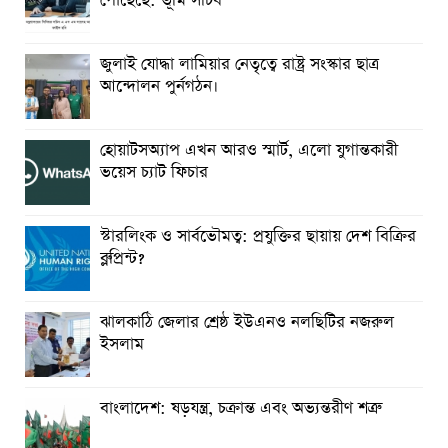
পৌঁছেছে: ভূমি সচিব
জুলাই যোদ্ধা লামিয়ার নেতৃত্বে রাষ্ট্র সংস্কার ছাত্র
আন্দোলন পুর্নগঠন।
হোয়াটসঅ্যাপ এখন আরও স্মার্ট, এলো যুগান্তকারী
ভয়েস চ্যাট ফিচার
স্টারলিংক ও সার্বভৌমত্ব: প্রযুক্তির ছায়ায় দেশ বিক্রির
ব্লুপ্রিন্ট?
ঝালকাঠি জেলার শ্রেষ্ঠ ইউএনও নলছিটির নজরুল
ইসলাম
বাংলাদেশ: ষড়যন্ত্র, চক্রান্ত এবং অভ্যন্তরীণ শত্রু