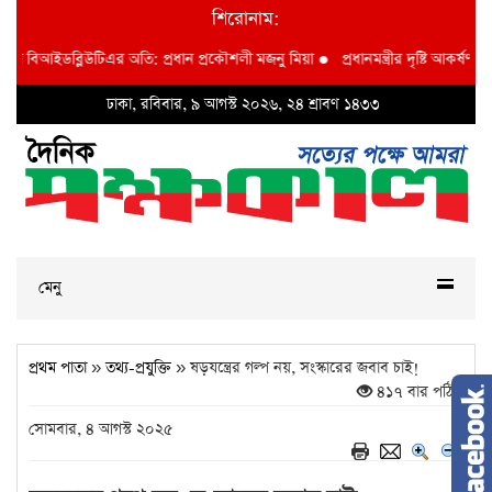
শিরোনাম:
শা বিআইডব্লিউটিএর অতি: প্রধান প্রকৌশলী মজনু মিয়া
●
প্রধানমন্ত্রীর দৃষ্টি আকর্ষণ বি আ
ঢাকা, রবিবার, ৯ আগস্ট ২০২৬, ২৪ শ্রাবণ ১৪৩৩
মেনু
প্রথম পাতা
»
তথ্য-প্রযুক্তি
» ষড়যন্ত্রের গল্প নয়, সংস্কারের জবাব চাই!
৪১৭ বার পঠিত
সোমবার, ৪ আগস্ট ২০২৫