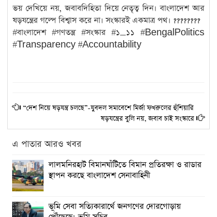
ভয় দেখিয়ে নয়, জবাবদিহিতা দিয়ে নেতৃত্ব দিন। বাংলাদেশ আর
ষড়যন্ত্রের গল্পে বিশ্বাস করে না। সংস্কারই একমাত্র পথ। ????????
#বাংলাদেশ #গণতন্ত্র #সংস্কার #১_১১ #BengalPolitics
#Transparency #Accountability
“দেশ নিয়ে ষড়যন্ত্র চলছে”-যুবদল সমাবেশে মির্জা ফখরুলের হুঁশিয়ারি
ষড়যন্ত্রের বুলি নয়, জবাব চাই সংস্কারে
এ পাতার আরও খবর
লালমনিরহাট বিমানঘাঁটিতে বিমান প্রতিরক্ষা ও রাডার
স্থাপন করছে বাংলাদেশ সেনাবাহিনী
ভূমি সেবা সত্যিকারার্থে জনগণের দোরগোড়ায়