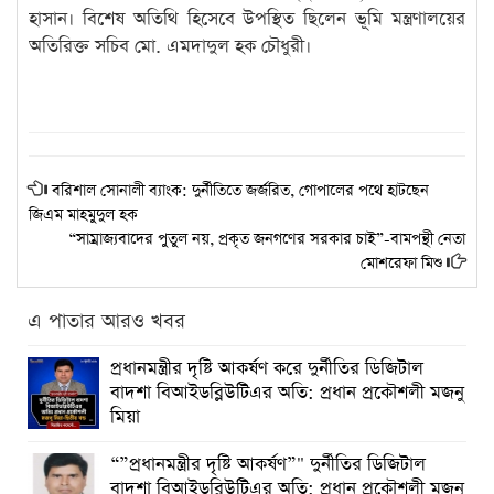
হাসান। বিশেষ অতিথি হিসেবে উপস্থিত ছিলেন ভূমি মন্ত্রণালয়ের
অতিরিক্ত সচিব মো. এমদাদুল হক চৌধুরী।
বরিশাল সোনালী ব্যাংক: দুর্নীতিতে জর্জরিত, গোপালের পথে হাটছেন
জিএম মাহমুদুল হক
“সাম্রাজ্যবাদের পুতুল নয়, প্রকৃত জনগণের সরকার চাই”-বামপন্থী নেতা
মোশরেফা মিশু
এ পাতার আরও খবর
প্রধানমন্ত্রীর দৃষ্টি আকর্ষণ করে দুর্নীতির ডিজিটাল
বাদশা বিআইডব্লিউটিএর অতি: প্রধান প্রকৌশলী মজনু
মিয়া
“”প্রধানমন্ত্রীর দৃষ্টি আকর্ষণ”" দুর্নীতির ডিজিটাল
বাদশা বিআইডব্লিউটিএর অতি: প্রধান প্রকৌশলী মজনু