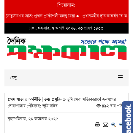
শিরোনাম:
্লিউটিএর অতি: প্রধান প্রকৌশলী মজনু মিয়া
●
প্রধানমন্ত্রীর দৃষ্টি আকর্ষণ বি আই ডব্লুভিই
ঢাকা, শুক্রবার, ৭ আগস্ট ২০২৬, ২৩ শ্রাবণ ১৪৩৩
মেনু
প্রথম পাতা
»
অর্থনীতি
|
তথ্য-প্রযুক্তি
» ভূমি সেবা সত্যিকারার্থে জনগণের
দোরগোড়ায় পৌঁছেছে: ভূমি সচিব
৪৯২ বার পঠিত
বৃহস্পতিবার, ২৩ অক্টোবর ২০২৫