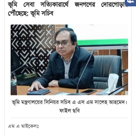
ভূমি সেবা সত্যিকারার্থে জনগণের দোরগোড়ায়
পৌঁছেছে: ভূমি সচিব
এম এ মাইকেলঃ