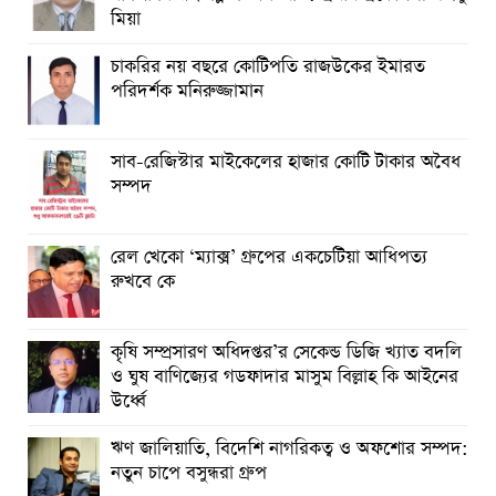
মিয়া
চাকরির নয় বছরে কোটিপতি রাজউকের ইমারত
পরিদর্শক মনিরুজ্জামান
সাব-রেজিস্টার মাইকেলের হাজার কোটি টাকার অবৈধ
সম্পদ
রেল খেকো ‘ম্যাক্স’ গ্রুপের একচেটিয়া আধিপত্য
রুখবে কে
কৃষি সম্প্রসারণ অধিদপ্তর’র সেকেন্ড ডিজি খ্যাত বদলি
ও ঘুষ বাণিজ্যের গডফাদার মাসুম বিল্লাহ কি আইনের
উর্ধ্বে
ঋণ জালিয়াতি, বিদেশি নাগরিকত্ব ও অফশোর সম্পদ:
নতুন চাপে বসুন্ধরা গ্রুপ