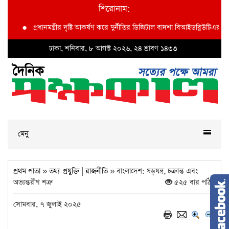
শিরোনাম:
প্রধানমন্ত্রীর দৃষ্টি আকর্ষণ করে দুর্নীতির ডিজিটাল বাদশা বিআইডব্লিউটিএর অতি: প্রধান 
ঢাকা, শনিবার, ৮ আগস্ট ২০২৬, ২৪ শ্রাবণ ১৪৩৩
মেনু
প্রথম পাতা
»
তথ্য-প্রযুক্তি
|
রাজনীতি
» বাংলাদেশ: ষড়যন্ত্র, চক্রান্ত এবং
অভ্যন্তরীণ শত্রু
৫২৫ বার পঠিত
সোমবার, ৭ জুলাই ২০২৫