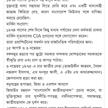
১৯৭৪ সালের দুর্ভিক্ষে বহু মানুষ মারা যায়।
যুক্তরাষ্ট্র খাদ্য সহায়তা দিতে দেরি করে এবং একটি খাদ্যবাহী
জাহাজ ফিরিয়ে দেয়, কারণ বাংলাদেশ কিউবার সঙ্গে বাণিজ্য
করতে চেয়েছিল।
মার্কিন সংযোগ:
১৯৭৪ সালের শেষ দিকে কিছু মধ্যম পর্যায়ের সেনা কর্মকর্তা ঢাকায়
মার্কিন দূতাবাসের CIA প্রধানের সঙ্গে যোগাযোগ করেন।
তারা ওয়াশিংটনের সমর্থন চায় রাজনৈতিক পরিবর্তনের জন্য।
১৫ আগস্ট ও ৩ নভেম্বর:
বঙ্গবন্ধুর হত্যার পর ভুট্টো সরকার খন্দকার মোশতাকের সরকারকে
স্বীকৃতি দেয় এবং চাল ও কাপড় পাঠায়।
৩ নভেম্বর ১৯৭৫-এ চার জাতীয় নেতা (তাজউদ্দীন আহমদ, সৈয়দ
নজরুল ইসলাম, এম মনসুর আলী, এ এইচ এম কামারুজ্জামান)
জেলখানায় হত্যা করা হয়।
ষড়যন্ত্রের রূপান্তর: জিয়া ও এরশাদ আমলে
জিয়াউর রহমান “বাংলাদেশি জাতীয়তাবাদ” প্রচার করেন, যা
মুক্তিযুদ্ধের চার মূলনীতি-গণতন্ত্র, ধর্মনিরপেক্ষতা, সমাজতন্ত্র,
জাতীয়তাবাদ-কে দুর্বল করে।