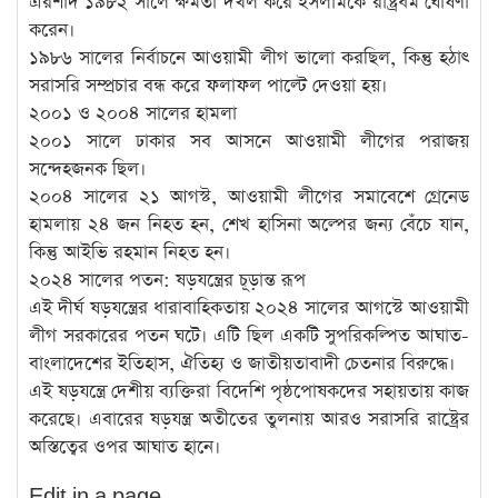
এরশাদ ১৯৮২ সালে ক্ষমতা দখল করে ইসলামকে রাষ্ট্রধর্ম ঘোষণা
করেন।
১৯৮৬ সালের নির্বাচনে আওয়ামী লীগ ভালো করছিল, কিন্তু হঠাৎ
সরাসরি সম্প্রচার বন্ধ করে ফলাফল পাল্টে দেওয়া হয়।
২০০১ ও ২০০৪ সালের হামলা
২০০১ সালে ঢাকার সব আসনে আওয়ামী লীগের পরাজয়
সন্দেহজনক ছিল।
২০০৪ সালের ২১ আগস্ট, আওয়ামী লীগের সমাবেশে গ্রেনেড
হামলায় ২৪ জন নিহত হন, শেখ হাসিনা অল্পের জন্য বেঁচে যান,
কিন্তু আইভি রহমান নিহত হন।
২০২৪ সালের পতন: ষড়যন্ত্রের চূড়ান্ত রূপ
এই দীর্ঘ ষড়যন্ত্রের ধারাবাহিকতায় ২০২৪ সালের আগস্টে আওয়ামী
লীগ সরকারের পতন ঘটে। এটি ছিল একটি সুপরিকল্পিত আঘাত-
বাংলাদেশের ইতিহাস, ঐতিহ্য ও জাতীয়তাবাদী চেতনার বিরুদ্ধে।
এই ষড়যন্ত্রে দেশীয় ব্যক্তিরা বিদেশি পৃষ্ঠপোষকদের সহায়তায় কাজ
করেছে। এবারের ষড়যন্ত্র অতীতের তুলনায় আরও সরাসরি রাষ্ট্রের
অস্তিত্বের ওপর আঘাত হানে।
Edit in a page