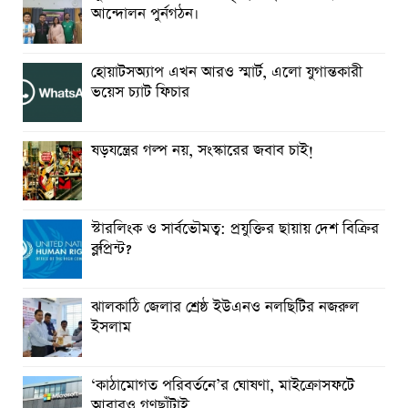
আন্দোলন পুর্নগঠন।
হোয়াটসঅ্যাপ এখন আরও স্মার্ট, এলো যুগান্তকারী
ভয়েস চ্যাট ফিচার
ষড়যন্ত্রের গল্প নয়, সংস্কারের জবাব চাই!
স্টারলিংক ও সার্বভৌমত্ব: প্রযুক্তির ছায়ায় দেশ বিক্রির
ব্লুপ্রিন্ট?
ঝালকাঠি জেলার শ্রেষ্ঠ ইউএনও নলছিটির নজরুল
ইসলাম
‘কাঠামোগত পরিবর্তনে’র ঘোষণা, মাইক্রোসফটে
আবারও গণছাঁটাই