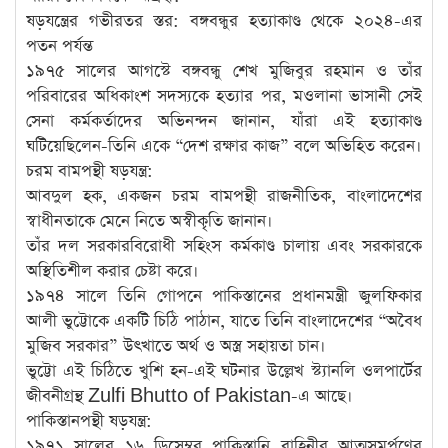
ষড়যন্ত্রের গভীরতর স্তর: বঙ্গবন্ধুর হত্যাকাণ্ড থেকে ২০২৪-এর
পতন পর্যন্ত
১৯৭৫ সালের আগস্টে বঙ্গবন্ধু শেখ মুজিবুর রহমান ও তাঁর
পরিবারের অধিকাংশ সদস্যকে হত্যার পর, মওলানা ভাসানী সেই
সেনা কর্মকর্তাদের অভিনন্দন জানান, যাঁরা এই হত্যাকাণ্ড
ঘটিয়েছিলেন-তিনি একে “দেশ রক্ষার কাজ” বলে অভিহিত করেন।
চরম বামপন্থী ষড়যন্ত্র:
আবদুল হক, একজন চরম বামপন্থী রাজনীতিক, বাংলাদেশের
স্বাধীনতাকে মেনে নিতে অস্বীকৃতি জানান।
তাঁর দল সরকারবিরোধী সহিংস কর্মকাণ্ড চালায় এবং সরকারকে
অস্থিতিশীল করার চেষ্টা করে।
১৯৭৪ সালে তিনি গোপনে পাকিস্তানের প্রধানমন্ত্রী জুলফিকার
আলী ভুট্টোকে একটি চিঠি পাঠান, যাতে তিনি বাংলাদেশের “অবৈধ
মুজিব সরকার” উৎখাতে অর্থ ও অস্ত্র সহায়তা চান।
ভুট্টো এই চিঠিতে খুশি হন-এই ঘটনার উল্লেখ স্ট্যানলি ওলপার্টের
জীবনীগ্রন্থ Zulfi Bhutto of Pakistan-এ আছে।
পাকিস্তানপন্থী ষড়যন্ত্র:
১৯৭১ সালের ১৬ ডিসেম্বর পাকিস্তানি বাহিনীর আত্মসমর্পণের