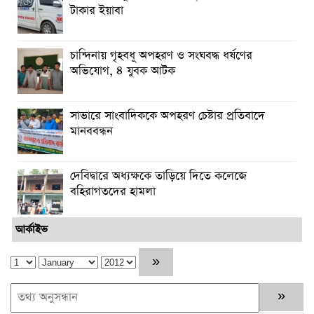
টাকার ইয়াবা
চান্দিনায় গৃহবধূ অপহরণ ও সংঘবদ্ধ ধর্ষণের
অভিযোগ, ৪ যুবক আটক
সাভারে সাংবাদিককে অপহরণ চেষ্টার প্রতিবাদে
মানববন্ধন
দেবিদ্বারে অধ্যক্ষকে তাড়িয়ে দিতে কলেজে
বহিরাগতদের হামলা
আর্কাইভ