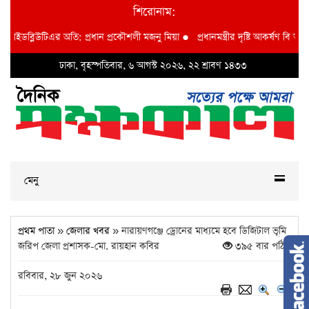
শিরোনাম:
ইডব্লিউটিএর অতি: প্রধান প্রকৌশলী মজনু মিয়া
●
প্রধানমন্ত্রীর দৃষ্টি আকর্ষণ বি আই ডব্ল
ঢাকা, বৃহস্পতিবার, ৬ আগস্ট ২০২৬, ২২ শ্রাবণ ১৪৩৩
মেনু
প্রথম পাতা
»
জেলার খবর
» নারায়ণগঞ্জে ড্রোনের মাধ্যমে হবে ডিজিটাল ভূমি
জরিপ জেলা প্রশাসক-মো. রায়হান কবির
৩৯৫ বার পঠিত
রবিবার, ২৮ জুন ২০২৬