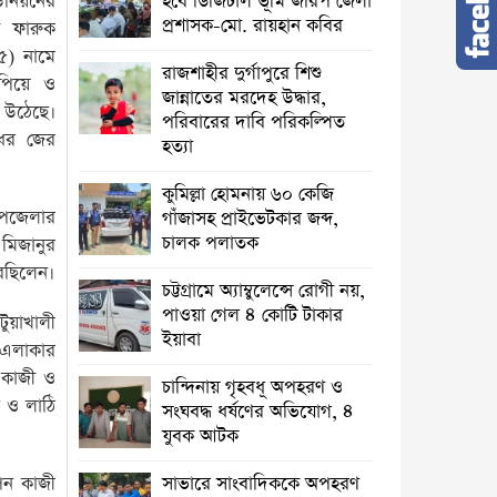
নিয়নের
হবে ডিজিটাল ভূমি জরিপ জেলা
প্রশাসক-মো. রায়হান কবির
ে ফারুক
৫) নামে
রাজশাহীর দুর্গাপুরে শিশু
িয়ে ও
জান্নাতের মরদেহ উদ্ধার,
 উঠেছে।
পরিবারের দাবি পরিকল্পিত
ধের জের
হত্যা
কুমিল্লা হোমনায় ৬০ কেজি
পজেলার
গাঁজাসহ প্রাইভেটকার জব্দ,
চালক পলাতক
মিজানুর
রছিলেন।
চট্টগ্রামে অ্যাম্বুলেন্সে রোগী নয়,
পাওয়া গেল ৪ কোটি টাকার
য়াখালী
ইয়াবা
া এলাকার
 কাজী ও
চান্দিনায় গৃহবধূ অপহরণ ও
 ও লাঠি
সংঘবদ্ধ ধর্ষণের অভিযোগ, ৪
যুবক আটক
পন কাজী
সাভারে সাংবাদিককে অপহরণ