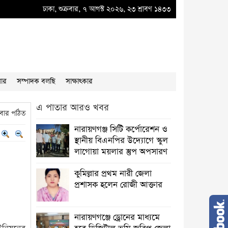
্ষণ করে দুর্নীতির ডিজিটাল বাদশা বিআইডব্লিউটিএর অতি: প্রধান প্রকৌশলী মজনু মিয়া
ঢাকা, শুক্রবার, ৭ আগস্ট ২০২৬, ২৩ শ্রাবণ ১৪৩৩
●
প্রধ
য়ার
সম্পাদক বলছি
সাক্ষাৎকার
এ পাতার আরও খবর
বার পঠিত
নারায়ণগঞ্জ সিটি কর্পোরেশন ও
স্থানীয় বিএনপির উদ্যোগে স্কুল
লাগোয়া ময়লার স্তুপ অপসারণ
কুমিল্লার প্রথম নারী জেলা
প্রশাসক হলেন রোজী আক্তার
নারায়ণগঞ্জে ড্রোনের মাধ্যমে