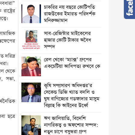
নবধারা”
চাকরির নয় বছরে কোটিপতি
াষ্ট্রের
রাজউকের ইমারত পরিদর্শক
ত্বে।
মনিরুজ্জামান
সামাজিক
সাব-রেজিস্টার মাইকেলের
হাজার কোটি টাকার অবৈধ
তক্ষেপের
সম্পদ
ত দরিদ্র
রেল খেকো ‘ম্যাক্স’ গ্রুপের
 ধরা।
একচেটিয়া আধিপত্য রুখবে কে
সিল থেকে
াদ, সভা,
কৃষি সম্প্রসারণ অধিদপ্তর’র
সেকেন্ড ডিজি খ্যাত বদলি ও
ঘুষ বাণিজ্যের গডফাদার মাসুম
র্থনৈতিক
বিল্লাহ কি আইনের উর্ধ্বে
বা ছত্রে
ঋণ জালিয়াতি, বিদেশি
নাগরিকত্ব ও অফশোর সম্পদ:
নতুন চাপে বসুন্ধরা গ্রুপ