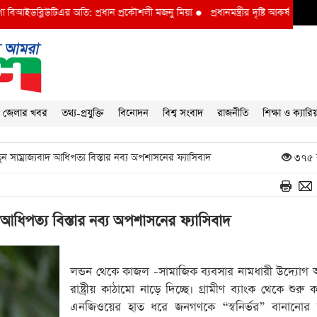
্লিউটিএর অতি: প্রধান প্রকৌশলী মজনু মিয়া
●
প্রধানমন্ত্রীর দৃষ্টি আকর্ষণ বি আই ডব্লুভি
জেলার খবর
তথ্য-প্রযুক্তি
বিনোদন
বিশ্ব সংবাদ
রাজনীতি
শিক্ষা ও ক্যারি
 সাম্রাজ্যবাদ আধিপত্য বিস্তার নব্য অপশাসনের ফ্যাসিবাদ
৩৭৫ ব
 আধিপত্য বিস্তার নব্য অপশাসনের ফ্যাসিবাদ
লন্ডন থেকে কাজল -সামাজিক ব্যবসার নামধারী উদ্যোগ
রাষ্ট্রীয় কাঠামো নাড়ে দিচ্ছে। গ্রামীণ ব্যাংক থেকে শুরু 
এনজিওয়ের হাত ধরে জনগণকে “স্বনির্ভর” বানানোর অ