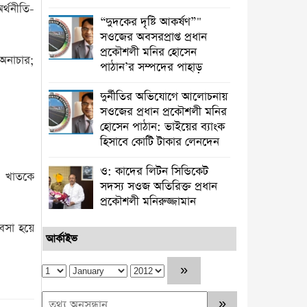
অর্থনীতি-
“দুদকের দৃষ্টি আকর্ষণ”"
সওজের অবসরপ্রাপ্ত প্রধান
প্রকৌশলী মনির হোসেন
অনাচার;
পাঠান’র সম্পদের পাহাড়
দুর্নীতির অভিযোগে আলোচনায়
সওজের প্রধান প্রকৌশলী মনির
হোসেন পাঠান: ভাইয়ের ব্যাংক
হিসাবে কোটি টাকার লেনদেন
ও: কাদের লিটন সিন্ডিকেট
ী খাতকে
সদস্য সওজ অতিরিক্ত প্রধান
প্রকৌশলী মনিরুজ্জামান
যবসা হয়ে
আর্কাইভ