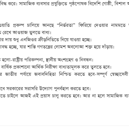
শ্নবিদ্ধ করে। সামাজিক ব্যবসার প্রযুক্তিতে পৃষ্ঠপোষক বিদেশি গোষ্ঠী, বিশাল 
য়াতি প্রকল্প চালিয়ে আনছে “নির্ভরতা” ফিরিয়ে দেওয়ার নামমতে 
্চিত রেখে আওয়াজ তুলতে বাধ্য।
তরণের দায় শুধু এনজিওর ক্রীড়নিতিতে নিয়ে যাওয়া হচ্ছে।
আবদ্ধ হচ্ছে, যার শাস্তি গণতন্ত্রের লোমশ অবলােআ শক্ত হয়ে দাঁড়ায়।
হলো-রাষ্ট্রীয় পরিকল্পনা, স্থানীয় অংশগ্রহণ ও নিবন্ধন।
বার্ষিক প্রকাশানো আর্থিক নিরীক্ষা বাধ্যতামূলক করে তুলতে হবে।
জাতীয় পর্যায়ে জবাবদিহিতা নিশ্চিত করতে হবে-সম্পূর্ণ স্বেচ্ছাসেব
রোধে সরকারের সরাসরি উদ্যোগ পুনর্বহাল করতে হবে।
তি পেতে চাইলে আজই এই প্রয়াস চালু করতে হবে। আর না হলে সামাজিক ব্