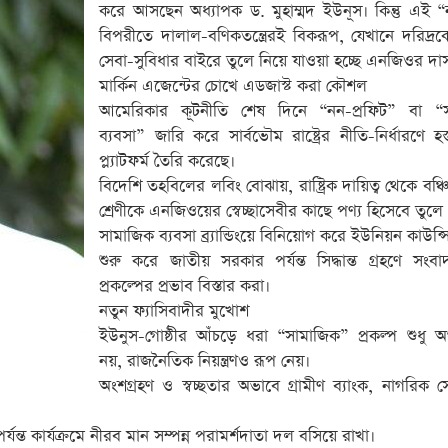
করে আসছেন অধ্যাপক ড. মুহাম্মদ ইউনূস। কিন্তু এই “
বিপরীতে দালাল-বণিকতন্ত্রেরই বিকরূপ, যেখানে দরিদ্রকে র
সেবা-সুবিধার বাইরে তুলে নিয়ে যাওয়া হচ্ছে এনজিওর দাস
মার্কিন এজেন্টের চোখে এডজাস্ট করা কৌশল
আমেরিকার কূটনীতি শেষ দিনে “নন-প্রফিট” বা “
ব্যবসা” জারি করে সার্বভৌম রাষ্ট্রের নীতি-নির্ধারণে হস্
প্ল্যাটফর্ম তৈরি করেছে।
বিদেশি তহবিলের লবিং বোঝায়, রাষ্ট্রিক দায়িত্ব থেকে বঞ্চি
শ্রেণীকে এনজিওয়ের স্বেচ্ছাসেবীর কাছে পণ্য হিসেবে তুলে
সামাজিক ব্যবসা ব্র্যান্ডিংয়ে বিনিয়োগ করে ইউনিয়ন কাউন্
শুরু করে জাতীয় সরকার পর্যন্ত সিদ্ধান্ত গ্রহণে সংব
প্রকল্পের প্রভাব বিস্তার করা।
নতুন ফ্যাসিবাদীর মুখোশ
ইউনুস-গোষ্ঠীর আঁচড়ে ধরা “সামাজিক” প্রকল্প শুধু অ
নয়, রাজনৈতিক নিয়ন্ত্রণও রূপ নেয়।
অংশগ্রহণ ও স্বচ্ছতার অভাবে গ্রামীণ ব্যাংক, নাগরিক সে
 পর্যন্ত কার্যক্রমে নীরব মান সম্পন্ন পরামর্শদাতা দল বসিয়ে রাখা।