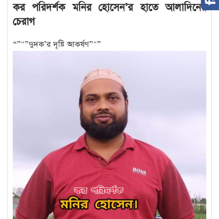
কর পরিদর্শক মনির হোসেন’র হাতে আলাদিনের
চেরাগ
“”"”দুদক’র দৃষ্টি আকর্ষণ”"”