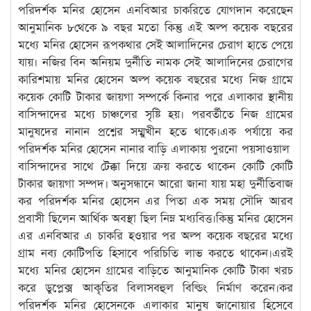
পরিদর্শক মনির হোসেন এনবিআর চাকরিতে যোগদান করেছেন
আনুমানিক ৮থেকে ৯ বছর মতো কিন্তু এই অল্প কয়েক বছরের
মধ্যে মনির হোসেন রূপকথার সেই আলাদিনের চেরাগ হাতে পেয়ে
যায়। নজির বিন অনিয়ম দুর্নীতি নামক সেই আলাদিনের চেরাগের
কারিশমায় মনির হোসেন অল্প কয়েক বছরের মধ্যে নিজ গ্রামে
কয়েক কোটি টাকার জায়গা সম্পর্কে কিনার পরে এলাকার স্থানীয়
বাসিন্দাদের মধ্যে চাঞ্চলের সৃষ্টি হয়। পরবর্তীতে নিজ গ্রামের
মানুষদের নানান প্রশ্নের সম্মুখীন হতে থাকে।এক পর্যায়ে কর
পরিদর্শক মনির হোসেন নানার বাড়ি এলাকায় পুরনো পয়সাওয়াল
বাসিন্দাদের সাথে টেক্কা দিয়ে ক্রয় করতে থাকেন কোটি কোটি
টাকার জায়গা সম্পদ। অনুসন্ধানে আরো জানা যায় মহা দুর্নীতিবাজ
কর পরিদর্শক মনির হোসেন এর পিতা এক সময় সৌদি আরব
প্রবাসী ছিলেন আর্থিক অবস্থা ছিল নিম্ন মধ্যবিত্ত।কিন্তু মনির হোসেন
এর এনবিআর এ চাকরি হওয়ার পর অল্প কয়েক বছরের মধ্যে
গ্রাম নব্য কোটিপতি হিসাবে পরিচিতি লাভ করতে থাকেন।এরই
মধ্যে মনির হোসেন গ্রামের বাড়িতে আনুমানিক কোটি টাকা খরচ
করে ডুপ্লেক্স আকৃতির বিলাসবহুল বিল্ডিং নির্মাণ করেন।কর
পরিদর্শক মনির হোসেনকে এলাকার মানুষ জানোয়ার হিসেবে