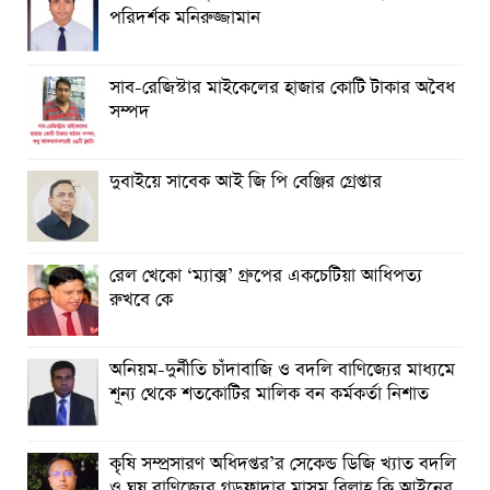
পরিদর্শক মনিরুজ্জামান
সাব-রেজিস্টার মাইকেলের হাজার কোটি টাকার অবৈধ
সম্পদ
দুবাইয়ে সাবেক আই জি পি বেঞ্জির গ্রেপ্তার
রেল খেকো ‘ম্যাক্স’ গ্রুপের একচেটিয়া আধিপত্য
রুখবে কে
অনিয়ম-দুর্নীতি চাঁদাবাজি ও বদলি বাণিজ্যের মাধ্যমে
শূন্য থেকে শতকোটির মালিক বন কর্মকর্তা নিশাত
কৃষি সম্প্রসারণ অধিদপ্তর’র সেকেন্ড ডিজি খ্যাত বদলি
ও ঘুষ বাণিজ্যের গডফাদার মাসুম বিল্লাহ কি আইনের