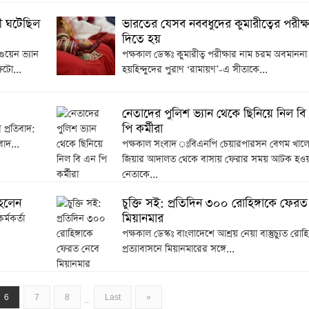
কী ঘটেছিল
ভারতের যেসব নববধুদের কুমারীত্বের পরীক্ষ
দিতে হয়
য়েন ভ্যান
পক্ষকাল ডেস্কঃ কুমারীত্ব পরীক্ষার নাম চরম অবমাননা
ফটো...
হয়হিন্দুদের পুরাণ ‘রামায়ণ’-এ সীতাকে...
নেতাদের পুলিশ ভ্যান থেকে ছিনিয়ে নিল বি
পি কর্মীরা
 প্রতিবাদ:
াদ...
পক্ষকাল সংবাদ ঃবিএনপি চেয়ারপারসন বেগম খালে
জিয়ার আদালত থেকে বাসায় ফেরার সময় আটক হওয়া
নেতাকে...
ব হলেন
চুক্তি সই: প্রতিদিন ৩০০ রোহিঙ্গাকে ফেরত
মিয়ানমার
র্মকর্তা
পক্ষকাল ডেস্কঃ বাংলাদেশে আশ্রয় নেয়া বাস্তুচ্যুত রোহি
প্রত্যাবাসনে মিয়ানমারের সঙ্গে...
6
7
8
Last
»
...