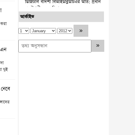
ডিজিটাল বাদশা বিআইডব্লিউটিএর অতি: প্রধান
প্রকৌশলী মজনু মিয়া
া
আর্কাইভ
নারায়ণগঞ্জ সিটি কর্পোরেশন ও স্থানীয়
 করা
বিএনপির উদ্যোগে স্কুল লাগোয়া ময়লার স্তুপ
অপসারণ
পটুয়াখালীতে আমতলীর শ্রমিক দল
 এন
সভাপতিকে কুপিয়ে ও পিটিয়ে হত্যা
দা
কুমিল্লার প্রথম নারী জেলা প্রশাসক হলেন
 দুই
রোজী আক্তার
নারায়ণগঞ্জে ড্রোনের মাধ্যমে হবে ডিজিটাল
 নেবে
ভূমি জরিপ জেলা প্রশাসক-মো. রায়হান কবির
ঙ্গাদের
চাকরির নয় বছরে কোটিপতি রাজউকের
ইমারত পরিদর্শক মনিরুজ্জামান
সাব-রেজিস্টার মাইকেলের হাজার কোটি টাকার
অবৈধ সম্পদ