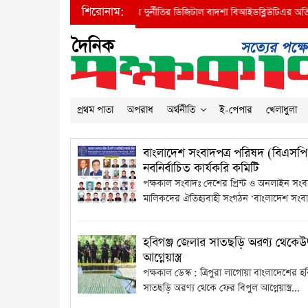
শিরোনাম:
●
প্রধানমন্ত্রীর দৃষ্টি আকর্ষণ করে দুর্নীতির ডিজিটাল বাদশা বিআইডব্লিউটিএর অতি: প
প্রথম পাতা
অপরাধ
অর্থনীতি
ই-পেপার
খেলাধুলা
বাংলাদেশ সংবাদপত্র পরিষদ (বিএসপি
নবনির্বাচিত কার্যকরি কমিটি
পক্ষকাল সংবাদঃ দেশের প্রিন্ট ও অনলাইন সংবা
মালিকদের ঐতিহ্যবাহী সংগঠন ‘বাংলাদেশ সংবাদ
হবিগঞ্জ জেলার সাতছড়ি অরণ্য থেকেউদ
আগ্নেয়াস্ত্র
পক্ষকাল ডেস্ক : ত্রিপুরা লাগোয়া বাংলাদেশের হ
সাতছড়ি অরণ্য থেকে ফের বিপুল আগ্নেয়াস্ত্র...