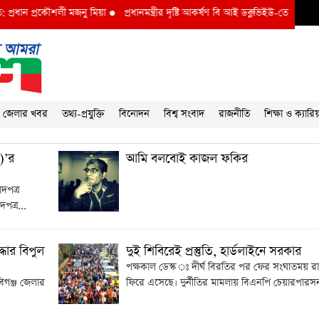
্রধান প্রকৌশলী মজনু মিয়া
●
প্রধানমন্ত্রীর দৃষ্টি আকর্ষণ বি আই ডব্লুভিইউ-তে দুর্নীতির 
জেলার খবর
তথ্য-প্রযুক্তি
বিনোদন
বিশ্ব সংবাদ
রাজনীতি
শিক্ষা ও ক্যারি
)’র
আমি বলবোই কাজল ফকির
দপত্র
পত্র...
্ধার বিপুল
দুই শিবিরেই প্রস্তুতি, হার্ডলাইনে সরকার
পক্ষকাল ডেস্ক ঃ দীর্ঘ বিরতির পর ফের সংঘাতময় র
বিগঞ্জ জেলার
ফিরে এসেছে। দুর্নীতির মামলায় বিএনপি চেয়ারপারসন