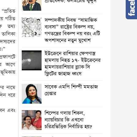
প্রতিবেদক: কলমচোর কুদ্দুস
প্রতি‌ত
িয়ে গঠিত
সম্পাদকীয় নিবন্ধ “সামাজিক
ষে তথ্য
ব্যবসা” রাষ্ট্রের বিকল্প নয়,
গণতন্ত্রের বিকল্প নয় বরং এটি
 তালিকা
অপশাসনের নতুন মুখোশ
সদস্যদের
য়।”
ইউক্রেনে রাশিয়ার ক্ষেপণাস্ত্র
েক্ষাপটে
হামলায় নিহত ১৭- ইউক্রেনের
রার আগে
হামলায়রাশিয়ার ব্ল্যাক সি
ভূমিকায়
ফ্লিটের জাহাজ ধ্বংস
সাবেক এমপি শিল্পী মমতাজ
ষের নামে
গ্রেপ্তার
ঘদিন ধরে
কবেন এবং
শিল্পের গলায় শিকল,
ন্যায়বিচার কি এখনো
চরিত্রভিত্তিক নির্বাচিত হয়?