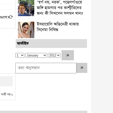
‘স্বর্গ নয়, নরক’, পহেলগাঁওয়ে
জঙ্গি হামলার পর কাশ্মীরিদের
জন্য কী লিখলেন সলমন খান?
দলগুলো
ইসরায়েলি অভিনেত্রী থাকায়
সিনেমা নিষিদ্ধ
আর্কাইভ
দায়ী নয়।)