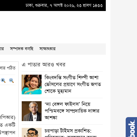
 ডব্লুভিইউ-তে দুর্নীতির বাদশ অতিরিক্ত প্রধান প্রকৌশলী বাদশা মিয়ার কূকৃতি থামাতে হবে
ঢাকা, শুক্রবার, ৭ আগস্ট ২০২৬, ২৩ শ্রাবণ ১৪৩৩
য়ার
সম্পাদক বলছি
সাক্ষাৎকার
এ পাতার আরও খবর
বার পঠিত
কিংবদন্তি সংগীত শিল্পী আশা
ভোঁসলের প্রয়াণে সংগীত জগত
শোকে মুহ্যমান
‘দ্য বেঙ্গল ফাইলস’ নিয়ে
পশ্চিমবঙ্গে সাম্প্রদায়িক দাঙ্গার
সপিআর)
আশঙ্কা
রিত একটি
চরপাড়া টাইমস প্রকাশিত:
উপস্থাপন