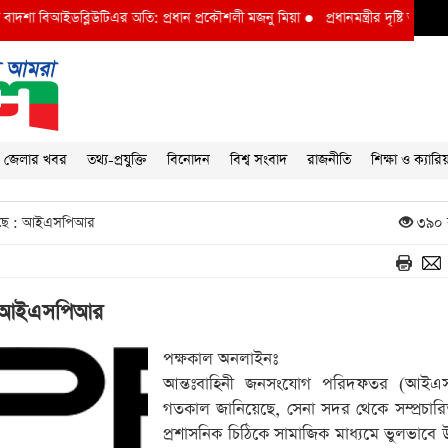
া বিআইডব্লিউটিএর অতি: প্রধান প্রকৌশলী মজনু মিয়া
●
প্রধানমন্ত্রীর দৃষ্টি আকর্ষণ বি আই
জেলার খবর
তথ্য-প্রযুক্তি
বিনোদন
বিশ্ব সংবাদ
রাজনীতি
শিক্ষা ও ক্যারি
য়েছে : আইএসপিআর
৩৯০ 
ে : আইএসপিআর
পক্ষকাল অনলাইনঃ
আন্তঃবাহিনী জনসংযোগ পরিদফতর (আইএ
গতকাল জানিয়েছে, সেনা সদর থেকে সম্প্রচা
প্রশাসনিক চিঠিকে সামাজিক মাধ্যমে ভুলভাবে 