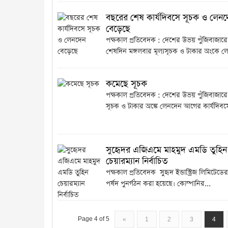
বছরের শেষ কার্যদিবসে সূচক ও লেনদ
বেড়েছে
পক্ষকাল প্রতিবেদক : দেশের উভয় পুঁজিবাজার
শেষদিন মঙ্গলবার মূল্যসূচক ও টাকার অংকে ল
কমেছে সূচক
পক্ষকাল প্রতিবেদক : দেশের উভয় পুঁজিবাজারে 
সূচক ও টাকার অঙ্কে লেনদেন আগের কার্যদিবস
সুহৃেদর এজিএমে মাহমুদ এমডি তুহিন
চেয়ারম্যান নির্বাচিত
পক্ষকাল প্রতিবেদক সুহৃদ ইন্ডাস্ট্রিজ লিমিটেড
পর্ষদ পুনর্গঠন করা হয়েছে। কোম্পানির...
Page 4 of 5
«
1
2
3
4