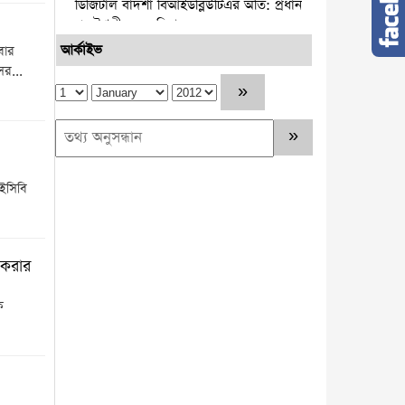
ডিজিটাল বাদশা বিআইডব্লিউটিএর অতি: প্রধান
প্রকৌশলী মজনু মিয়া
আর্কাইভ
বার
নারায়ণগঞ্জ সিটি কর্পোরেশন ও স্থানীয়
ের...
বিএনপির উদ্যোগে স্কুল লাগোয়া ময়লার স্তুপ
অপসারণ
পটুয়াখালীতে আমতলীর শ্রমিক দল
সভাপতিকে কুপিয়ে ও পিটিয়ে হত্যা
আইসিবি
কুমিল্লার প্রথম নারী জেলা প্রশাসক হলেন
রোজী আক্তার
নারায়ণগঞ্জে ড্রোনের মাধ্যমে হবে ডিজিটাল
 করার
ভূমি জরিপ জেলা প্রশাসক-মো. রায়হান কবির
ে
চাকরির নয় বছরে কোটিপতি রাজউকের
ইমারত পরিদর্শক মনিরুজ্জামান
সাব-রেজিস্টার মাইকেলের হাজার কোটি টাকার
অবৈধ সম্পদ