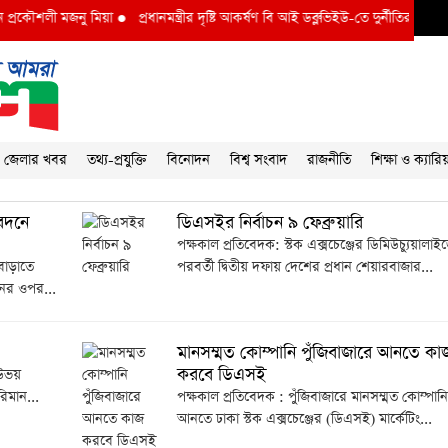
রকৌশলী মজনু মিয়া
●
প্রধানমন্ত্রীর দৃষ্টি আকর্ষণ বি আই ডব্লুভিইউ-তে দুর্নীতির বাদশ অতি
জেলার খবর
তথ্য-প্রযুক্তি
বিনোদন
বিশ্ব সংবাদ
রাজনীতি
শিক্ষা ও ক্যারি
েদনে
ডিএসইর নির্বাচন ৯ ফেব্রুয়ারি
পক্ষকাল প্রতিবেদক: স্টক এক্সচেঞ্জের ডিমিউচ্যুয়ালা
বাড়াতে
পরবর্তী দ্বিতীয় দফায় দেশের প্রধান শেয়ারবাজার...
নের ওপর...
মানসম্মত কোম্পানি পুঁজিবাজারে আনতে কা
করবে ডিএসই
 উভয়
িমান...
পক্ষকাল প্রতিবেদক : পুঁজিবাজারে মানসম্মত কোম্পানি
আনতে ঢাকা স্টক এক্সচেঞ্জের (ডিএসই) মার্কেটিং...