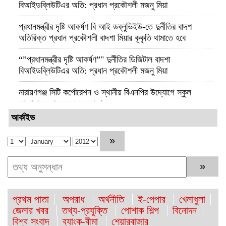
বিআইডব্লিউটিএর অতি: প্রধান প্রকৌশলী মজনু মিয়া
প্রধানমন্ত্রীর দৃষ্টি আকর্ষণ বি আই ডব্লুভিইউ-তে দুর্নীতির বাদশ
অতিরিক্ত প্রধান প্রকৌশলী বাদশা মিয়ার কূকৃতি থামাতে হবে
“”প্রধানমন্ত্রীর দৃষ্টি আকর্ষণ”" দুর্নীতির ডিজিটাল বাদশা
বিআইডব্লিউটিএর অতি: প্রধান প্রকৌশলী মজনু মিয়া
নারায়ণগঞ্জ সিটি কর্পোরেশন ও স্থানীয় বিএনপির উদ্যোগে স্কুল
লাগোয়া ময়লার স্তুপ অপসারণ
আর্কাইভ
পটুয়াখালীতে আমতলীর শ্রমিক দল সভাপতিকে কুপিয়ে ও পিটিয়ে হত্যা
কুমিল্লার প্রথম নারী জেলা প্রশাসক হলেন রোজী আক্তার
নারায়ণগঞ্জে ড্রোনের মাধ্যমে হবে ডিজিটাল ভূমি জরিপ জেলা প্রশাসক-
মো. রায়হান কবির
প্রথম পাতা
অপরাধ
অর্থনীতি
ই-পেপার
খেলাধুলা
চাকরির নয় বছরে কোটিপতি রাজউকের ইমারত পরিদর্শক মনিরুজ্জামান
জেলার খবর
তথ্য-প্রযুক্তি
পোশাক শিল্প
বিনোদন
বিশ্ব সংবাদ
ব্যাংক-বীমা
শেয়ারবাজার
সাব-রেজিস্টার মাইকেলের হাজার কোটি টাকার অবৈধ সম্পদ