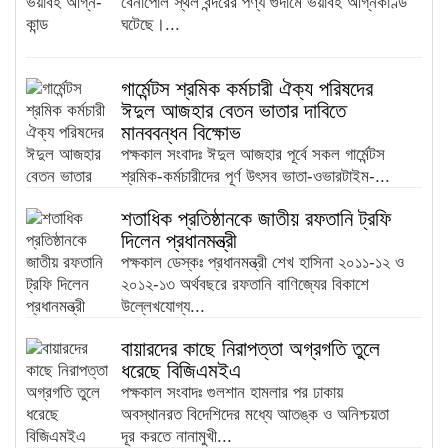
বেনাপোল স্থল বন্দরের পণ্য গুদামে ভয়াবহ অগ্নিকাণ্ড
ঘটেছে।...
গার্মেন্টস শ্রমিক কর্মচারী ঐক্য পরিষদের
ঈদুল আজহার বেতন ভাতার দাবিতে
মানববন্ধন বিক্ষোভ
পক্ষকাল সংবাদঃ ঈদুল আজহার পূর্বে সকল গার্মেন্টস
শ্রমিক-কর্মচারীদের পূর্ণ উৎসব ভাতা-ওভারটাইম-...
শতাধিক প্রতিষ্ঠানকে জাতীয় রফতানি ট্রফি
দিলেন প্রধানমন্ত্রী
পক্ষকাল ডেস্কঃ প্রধানমন্ত্রী শেখ হাসিনা ২০১১-১২ ও
২০১২-১৩ অর্থবছরে রফতানি বাণিজ্যের বিকাশে
উল্লেখযোগ্য...
বায়ারদের কাছে নিরাপত্তা অগ্রগতি তুলে
ধরেছে বিজিএমইএ
পক্ষকাল সংবাদঃ গুলশান হামলার পর ঢাকায়
অবস্থানরত বিদেশিদের মধ্যে আতঙ্ক ও অনিশ্চয়তা
দূর করতে নানামুখী...