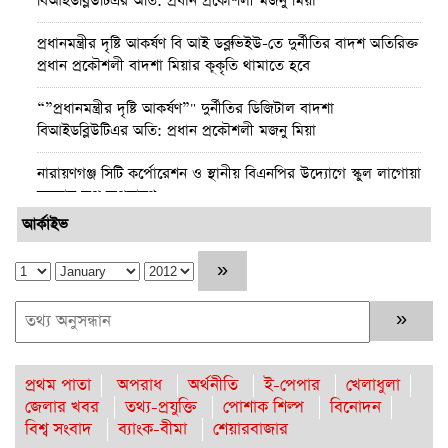
বিআইডব্লিউটিএর অতি: প্রধান প্রকৌশলী মজনু মিয়া
প্রধানমন্ত্রীর দৃষ্টি আকর্ষণ বি আই ডব্লুভিইউ-তে দুর্নীতির বাদশ অতিরিক্ত
প্রধান প্রকৌশলী বাদশা মিয়ার কূকৃতি থামাতে হবে
“”প্রধানমন্ত্রীর দৃষ্টি আকর্ষণ”" দুর্নীতির ডিজিটাল বাদশা
বিআইডব্লিউটিএর অতি: প্রধান প্রকৌশলী মজনু মিয়া
নারায়ণগঞ্জ সিটি কর্পোরেশন ও স্থানীয় বিএনপির উদ্যোগে স্কুল লাগোয়া
ময়লার স্তুপ অপসারণ
আর্কাইভ
পটুয়াখালীতে আমতলীর শ্রমিক দল সভাপতিকে কুপিয়ে ও পিটিয়ে
হত্যা
কুমিল্লার প্রথম নারী জেলা প্রশাসক হলেন রোজী আক্তার
নারায়ণগঞ্জে ড্রোনের মাধ্যমে হবে ডিজিটাল ভূমি জরিপ জেলা প্রশাসক-
মো. রায়হান কবির
প্রথম পাতা
অপরাধ
অর্থনীতি
ই-পেপার
খেলাধুলা
জেলার খবর
তথ্য-প্রযুক্তি
পোশাক শিল্প
বিনোদন
চাকরির নয় বছরে কোটিপতি রাজউকের ইমারত পরিদর্শক
বিশ্ব সংবাদ
ব্যাংক-বীমা
শেয়ারবাজার
মনিরুজ্জামান