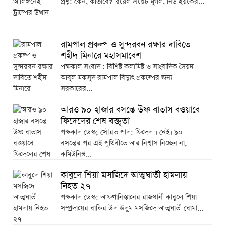
প্রশ্ন: কেন, কীভাবে? রিয়েল এস্টেট মুগল, নিউ ইয়র্কের...
রামপাল প্রকল্প ও সুন্দরবন রক্ষার দাবিতে
শহীদ মিনারে মহাসমাবেশ
পক্ষকাল সংবাদ : বিশিষ্ট কলামিষ্ট ও সাংবাদিক সৈয়দ
আবুল মকসুদ রামপাল বিদ্যুৎ প্রকল্পের জন্য
সরকারের...
আরও ৯০ হাজার বসন্তে উষ্ণ বাতাস বওয়াবে
ফিদেলের শেষ বক্তৃতা
পক্ষকাল ডেস্ক; সৌরভ পাল: ফিদেল । নেই। ৯০
বসন্তের পর এই পৃথিবীতে আর নিশ্বাস নিচ্ছেন না,
কমিউনিস্ট...
কাবুলে শিয়া মসজিদে আত্মঘাতী হামলায়
নিহত ২৭
পক্ষকাল ডেস্ক: আফগানিস্তানের রাজধানী কাবুলে শিয়া
সম্প্রদায়ের বাকির উল উলুম মসজিদে আত্মঘাতী বোমা...