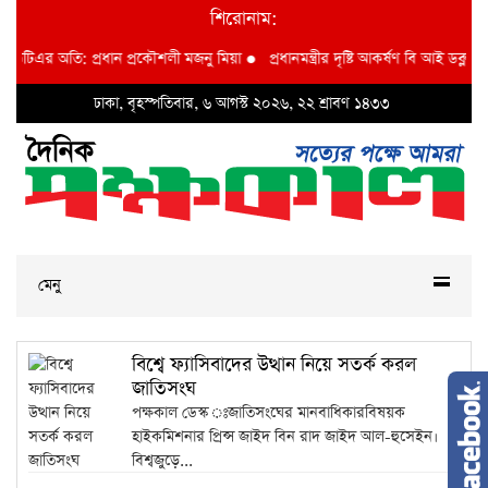
শিরোনাম:
লিউটিএর অতি: প্রধান প্রকৌশলী মজনু মিয়া
●
প্রধানমন্ত্রীর দৃষ্টি আকর্ষণ বি আই ডব্লুভিইউ
ঢাকা, বৃহস্পতিবার, ৬ আগস্ট ২০২৬, ২২ শ্রাবণ ১৪৩৩
মেনু
বিশ্বে ফ্যাসিবাদের উত্থান নিয়ে সতর্ক করল
জাতিসংঘ
পক্ষকাল ডেস্ক ঃজাতিসংঘের মানবাধিকারবিষয়ক
হাইকমিশনার প্রিন্স জাইদ বিন রাদ জাইদ আল-হুসেইন।
বিশ্বজুড়ে...