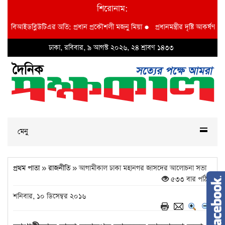
শিরোনাম:
দশা বিআইডব্লিউটিএর অতি: প্রধান প্রকৌশলী মজনু মিয়া
●
প্রধানমন্ত্রীর দৃষ্টি আকর্ষণ বি 
ঢাকা, রবিবার, ৯ আগস্ট ২০২৬, ২৪ শ্রাবণ ১৪৩৩
মেনু
প্রথম পাতা
»
রাজনীতি
» আগামীকাল ঢাকা মহানগর জাসদের আলোচনা সভা
৫৩৩ বার পঠিত
শনিবার, ১০ ডিসেম্বর ২০১৬