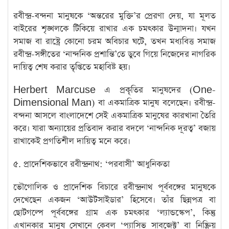
​রবীন্দ্র-বন্দনা মানুষকে ‘অন্তরের মুক্তি’র প্রেরণা দেয়, যা মূলত
বাইরের শৃঙ্খলকে টিকিয়ে রাখার এক চমৎকার উন্মাদনা। যখন
সমাজ বা রাষ্ট্রে কোনো চরম অবিচার ঘটে, তখন মধ্যবিত্ত সমাজ
রবীন্দ্র-সঙ্গীতের ‘নান্দনিক প্রশান্তি’তে ডুবে গিয়ে নিজেদের নাগরিক
দায়িত্ব শেষ করার তৃপ্তিতে মহাবিষ্ট হয়।
Herbert Marcuse এ প্রকৃতির মানুষদের (One-
Dimensional Man) বা একমাত্রিক মানুষ বলেছেন। রবীন্দ্র-
বন্দনা আসলে বাংলাদেশে সেই একমাত্রিক মানুষের কারখানা তৈরি
করে। যারা অন্যায়ের প্রতিবাদ করার বদলে ‘নান্দনিক দূরত্ব’ বজায়
রাখাকেই প্রগতিশীল দায়িত্ব মনে করে।
​৫. প্রাদেশিকভাবে রবীন্দ্রনাথ: ‘পরবাসী’ আধুনিকতা
​ভৌগোলিক ও প্রাদেশিক বিচারে রবীন্দ্রনাথ পূর্ববঙ্গের মানুষকে
দেখেছেন একজন ‘আউটসাইডার’ হিসেবে। তাঁর ছিন্নপত্র বা
ছোটগল্পে পূর্ববঙ্গের গ্রাম এক চমৎকার ‘ল্যান্ডস্কেপ’, কিন্তু
এখানকার মানুষ সেখানে কেবল ‘প্যাসিভ সাবজেক্ট’ বা নিষ্ক্রিয়