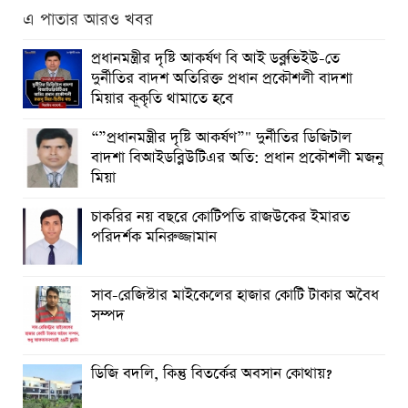
এ পাতার আরও খবর
প্রধানমন্ত্রীর দৃষ্টি আকর্ষণ বি আই ডব্লুভিইউ-তে
দুর্নীতির বাদশ অতিরিক্ত প্রধান প্রকৌশলী বাদশা
মিয়ার কূকৃতি থামাতে হবে
“”প্রধানমন্ত্রীর দৃষ্টি আকর্ষণ”" দুর্নীতির ডিজিটাল
বাদশা বিআইডব্লিউটিএর অতি: প্রধান প্রকৌশলী মজনু
মিয়া
চাকরির নয় বছরে কোটিপতি রাজউকের ইমারত
পরিদর্শক মনিরুজ্জামান
সাব-রেজিস্টার মাইকেলের হাজার কোটি টাকার অবৈধ
সম্পদ
ডিজি বদলি, কিন্তু বিতর্কের অবসান কোথায়?