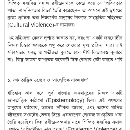
শিক্ষিত মধ্যবিত্ত সমাজ রবীন্দ্রনাথকে কেন্দ্র করে যে ‘পবিত্রতার
আভা-নান্দনিকতার বিভা’ তৈরি করেছেন— তা আসলে এই ভূখণ্ডের
ব্রাত্য-প্রান্তিক তথা নিম্নবর্গের মানুষের বিরুদ্ধে সাংস্কৃতিক সহিংসতা
(Cultural Violence)-র নামান্তর।
এই সহিংসতা কেবল দৃশ্যত আঘাত নয়, বরং তা একটি জনগোষ্ঠীর
নিজস্ব চিন্তার জগতকে পঙ্গু করে দেওয়ার সুক্ষ্ম প্রক্রিয়া মাত্র। এই
সহিংসতার ঘনত্ব ও গভীরতা বুঝতে হলে দীর্ঘ কিতাবেও কুলাবে
না। ‌ কিন্তু আমরা আপাতত কয়েকটি দিক বোঝার চেষ্টা করতে পারি
—
​১. জ্ঞানতাত্ত্বিক উচ্ছেদ ও ‘সাংস্কৃতিক নাকচবাদ’
ইতিহাস কাল ধরে ​পূর্ব বাংলার জনমানুষের নিজস্ব একটি
জ্ঞানতাত্ত্বিক কাঠামো (Epistemology) ছিল। এই অঞ্চলের
মানুষের ধর্মবোধ, তাদের লৌকিক আচার, এবং তাদের যাপিত
জীবনের সংকটের ভেতর দিয়ে একধরণের লোকজ সাংস্কৃতিক ধারা
তৈরি হয়েছিল। কিন্তু রবীন্দ্র-বন্দনার নামে শিক্ষিত মধ্যবিত্ত সমাজ
এখানে ‘এপিস্টেমিক ভায়োলেন্স’ (Epistemic Violence) বা