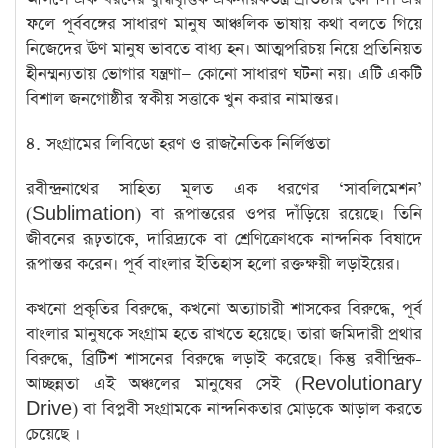
ফলে পূর্ববঙ্গের সাধারণ মানুষ আঞ্চলিক ভাষায় কথা বলতে গিয়ে
নিজেদের ঊণ মানুষ ভাবতে বাধ্য হন। আত্মপরিচয় নিয়ে প্রতিনিয়ত
হীনম্মন্যতায় ভোগার‌ যন্ত্রণা— কোনো সাধারণ ঘটনা নয়। এটি একটি
বিশাল জনগোষ্ঠীর স্বকীয় সত্তাকে খুন করার নামান্তর।
​৪. সংগ্রামের লিবিডো হরণ ও রাজনৈতিক নির্লিপ্ততা
​রবীন্দ্রনাথের সাহিত্য মূলত এক ধরণের ‘সাবলিমেশন’
(Sublimation) বা রূপান্তরের ওপর দাঁড়িয়ে রয়েছে। তিনি
জীবনের রূঢ়তাকে, দারিদ্র্যকে বা শ্রেণিক্রোধকে নান্দনিক বিষাদে
রূপান্তর করেন। পূর্ব বাংলার ইতিহাস হলো রক্তক্ষয়ী লড়াইয়ের।
কখনো প্রকৃতির বিরুদ্ধে, কখনো অত্যাচারী শাসকের বিরুদ্ধে, পূর্ব
বাংলার মানুষকে সংগ্রাম হতে রাখতে হয়েছে। তারা জমিদারী প্রথার
বিরুদ্ধে, ব্রিটিশ শাসনের বিরুদ্ধে লড়াই করেছে। কিন্তু রবীন্দ্রিক-
আচ্ছন্নতা এই অঞ্চলের মানুষের সেই (Revolutionary
Drive) বা বিপ্লবী সংগ্রামকে নান্দনিকতার মোড়কে আড়াল করতে
চেয়েছে ।