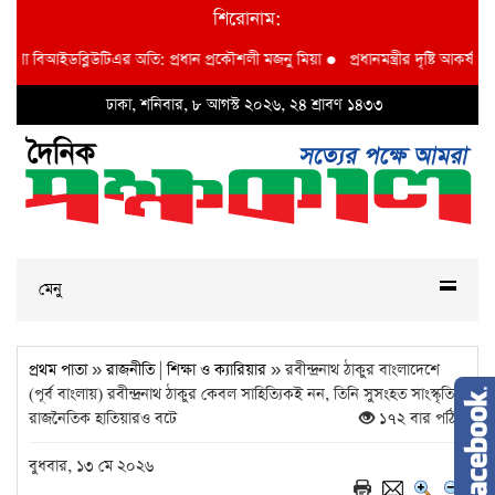
শিরোনাম:
বিআইডব্লিউটিএর অতি: প্রধান প্রকৌশলী মজনু মিয়া
●
প্রধানমন্ত্রীর দৃষ্টি আকর্ষণ বি আই ড
ঢাকা, শনিবার, ৮ আগস্ট ২০২৬, ২৪ শ্রাবণ ১৪৩৩
মেনু
প্রথম পাতা
»
রাজনীতি
|
শিক্ষা ও ক্যারিয়ার
» রবীন্দ্রনাথ ঠাকুর বাংলাদেশে
(পূর্ব বাংলায়) রবীন্দ্রনাথ ঠাকুর কেবল সাহিত্যিক‌ই নন, তিনি সুসংহত সাংস্কৃতিক
রাজনৈতিক হাতিয়ার‌ও বটে
১৭২ বার পঠিত
বুধবার, ১৩ মে ২০২৬