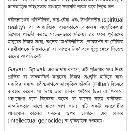
জ্ঞানতাত্ত্বিক সহিংসতার মাধ্যমে সরাসরি নাকচ করে দিতে চান।
​রবীন্দ্রনাথের পরিশীলিত, বাবু-ঘেঁষা এবং উপনিষদীয় (spiritual
reality) বা আধ্যাত্মিক বাস্তবতাকে একমাত্র সংস্কৃতিকধারা
হিসেবে প্রতিষ্ঠা করতে সচেতনভাবে সক্রিয়। এর ফলে পূর্ববঙ্গের
মানুষের নিজস্ব ভাষা, তাদের ‘অপরিশীলিত’ লোকদর্শন বা লৌকিক
মরমীবাদকে ‘নিম্নমানের’ বা ‘সাম্প্রদায়িক’ বলে ছুঁড়ে ফেলে দিতেও
তাদের আপত্তি নেই।
Gayatri Spivak-এর ভাষায় বললে, এই প্রক্রিয়ার মধ্য দিয়ে
প্রান্তিক বা সাবঅল্টার্ন মানুষের নিজস্ব সংস্কৃতি হারিয়ে যায়।
মধ্যবিত্ত সমাজ রবীন্দ্রনাথকে সাংস্কৃতিক ছাঁকনি (Filter) হিসেবে
ব্যবহার করেন। যা দিয়ে তারা কেবল সেইসব চিন্তা বা শিল্পকে
গ্রহণযোগ্য বলে বিবেচনা করেন যা তাদের কাছে রাবীন্দ্রক-
নান্দনিকতার মাপে মাপে খাপ খায়। এটি একটি জনগোষ্ঠীর
আবহমান কালের মননের ওপর চালানো এক প্রকার
(intellectual genocide) বা বুদ্ধিবৃত্তিক গণহত্যা।