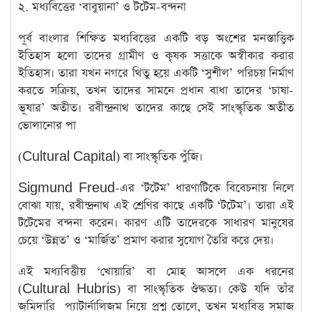
​২. মধ্যবিত্তের ‘বাবুয়ানা’ ও টটেম-বন্দনা
​পূর্ব বাংলার শিক্ষিত মধ্যবিত্তের একটি বড় অংশের মনস্তাত্ত্বিক
ইতিহাস হলো তাদের গ্রামীণ ও কৃষক সত্তাকে অস্বীকার করার
ইতিহাস। তারা যখন নগরে থিতু হয়ে একটি ‘সুশীল’ পরিচয় নির্মাণ
করতে সক্রিয়, তখন তাদের সামনে প্রধান বাধা তাদের ‘চাষা-
ভূষার’ অতীত। রবীন্দ্রনাথ তাদের কাছে সেই সাংস্কৃতিক অতীত
ভোলানোর পা
(Cultural Capital) বা সাংস্কৃতিক পুঁজি।
​Sigmund Freud-এর ‘টটেম’ ধারণাটিকে বিবেচনায় নিলে
বোঝা যায়, রবীন্দ্রনাথ এই শ্রেণির কাছে একটি ‘টটেম’। তারা এই
টটেমের বন্দনা করেন। কারণ এটি তাদেরকে সাধারণ মানুষের
চেয়ে ‘উন্নত’ ও ‘মার্জিত’ প্রমাণ করার সুযোগ তৈরি করে দেয়।
এই মধ্যবিত্তীয় ‘খোয়ারি’ বা মোহ আসলে এক ধরনের
(Cultural Hubris) বা সাংস্কৃতিক ঔদ্ধত্য। কেউ যদি তাঁর
জমিদারি প্যাটার্নালিজম নিয়ে প্রশ্ন তোলে, তখন মধ্যবিত্ত সমাজ