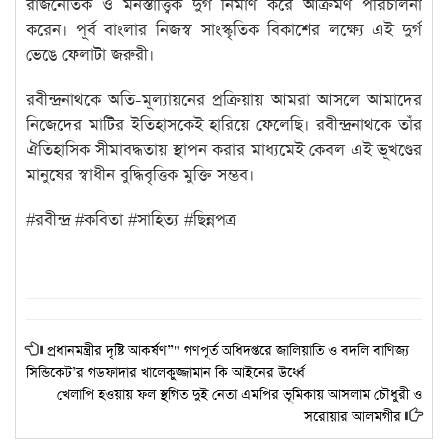
রাজনৈতিক ও মনস্তাত্ত্বিক দুর্গ নির্মাণ করে আক্রমণ পরিচালনা
করেন। পূর্ব বাংলার নিজস্ব সাংস্কৃতিক বিকাশের লক্ষ্যে এই দুর্গ
ভেঙে ফেলাটা জরুরী।
রবীন্দ্রনাথকে অতি-মূল্যায়নের প্রক্রিয়ায় আমরা আসলে আমাদের
নিজেদের মাটির ইতিহাসকেই হারিয়ে ফেলেছি। রবীন্দ্রনাথকে তাঁর
ঐতিহাসিক সীমাবদ্ধতায় স্থাপন করার মাধ্যমেই কেবল এই ভূখণ্ডের
মানুষের স্বাধীন বুদ্ধিবৃত্তিক মুক্তি সম্ভব।
#রবীন্দ্র #কবিতা #সাহিত্য #ছিন্নপত্র
প্রধানমন্ত্রীর দৃষ্টি আকর্ষণ”" গণপূর্ত অধিদপ্তরে জালিয়াতি ও বদলি বাণিজ্য
সিন্ডিকেট’র গডফাদার খালেকুজ্জামান কি আইনের উর্ধ্বে
খেলাপি হওয়ায় ফল স্থগিত দুই নেতা এমপির ভূমিকায় আসলাম চৌধুরী ও
সরোয়ার আলমগীর