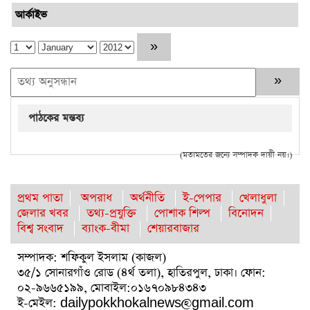
আর্কাইভ
পাঠকের মন্তব্য
(মতামতের জন্যে সম্পাদক দায়ী নয়।)
প্রথম পাতা
অপরাধ
অর্থনীতি
ই-পেপার
খেলাধুলা
জেলার খবর
তথ্য-প্রযুক্তি
পোশাক শিল্প
বিনোদন
বিশ্ব সংবাদ
ব্যাংক-বীমা
শেয়ারবাজার
সম্পাদক: শফিকুল ইসলাম (কাজল)
৩৫/১ সোনারগাঁও রোড (৪র্থ তলা), হাতিরপুল, ঢাকা। ফোন:
০২-৯৬৬৫১৯৯, মোবাইল:০১৬৭০৯৮৪৩৪৩
ই-মেইল: dailypokkhokalnews@gmail.com