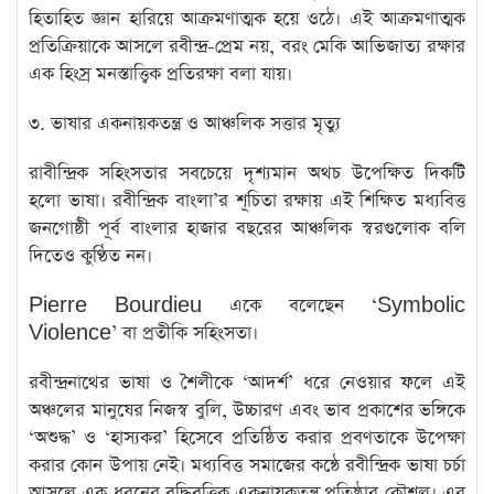
হিতাহিত জ্ঞান হারিয়ে আক্রমণাত্মক হয়ে ওঠে। এই আক্রমণাত্মক
প্রতিক্রিয়াকে আসলে রবীন্দ্র-প্রেম নয়, বরং মেকি আভিজাত্য রক্ষার
এক হিংস্র মনস্তাত্ত্বিক প্রতিরক্ষা বলা যায়।
​৩. ভাষার একনায়কতন্ত্র ও আঞ্চলিক সত্তার মৃত্যু
রাবীন্দ্রিক ​সহিংসতার সবচেয়ে দৃশ্যমান অথচ উপেক্ষিত দিকটি
হলো ভাষা। রবীন্দ্রিক বাংলা’র শূচিতা রক্ষায় এই শিক্ষিত মধ্যবিত্ত
জনগোষ্ঠী পূর্ব বাংলার হাজার বছরের আঞ্চলিক স্বরগুলোক বলি
দিতেও কুণ্ঠিত নন।
Pierre Bourdieu একে বলেছেন ‘Symbolic
Violence’ বা প্রতীকি সহিংসতা।
​রবীন্দ্রনাথের ভাষা ও শৈলীকে ‘আদর্শ’ ধরে নেওয়ার ফলে এই
অঞ্চলের মানুষের নিজস্ব বুলি, উচ্চারণ এবং ভাব প্রকাশের ভঙ্গিকে
‘অশুদ্ধ’ ও ‘হাস্যকর’ হিসেবে প্রতিষ্ঠিত করার প্রবণতাকে উপেক্ষা
করার কোন উপায় নেই। মধ্যবিত্ত সমাজের কন্ঠে রবীন্দ্রিক ভাষা চর্চা
আসলে এক ধরনের বুদ্ধিবৃত্তিক একনায়কতন্ত্র প্রতিষ্ঠার কৌশল। এর