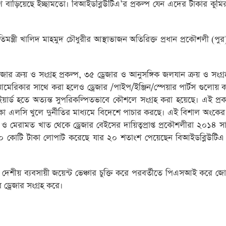
 বাড়িয়েছে ইচ্ছামতো। বিআইডব্লিউটিএ’র প্রকল্প যেন এদের টাকার কুমি
ন্ত্রী খালিদ মাহমুদ চৌধুরীর আস্থাভাজন অতিরিক্ত প্রধান প্রকৌশলী (পুর
েজার ক্রয় ও সংগ্রহ প্রকল্প, ৩৫ ড্রেজার ও আনুসঙ্গিক জলযান ক্রয় ও সংগ্রহ
আমেরিকার সাথে করা হলেও ড্রেজার /পাইপ/ইঞ্জিন/স্পেয়ার পার্টস গুলোয় ক
ক ইয়ার্ড হতে অত্যন্ত সুপরিকল্পিতভাবে কৌশলে সংগ্রহ করা হয়েছে। এই প্র
কা এলসি খুলে দুর্নীতির মাধ্যমে বিদেশে পাচার করছে। এই বিশাল অংকের দ
 ও মেরামত খাত থেকে ড্রেজার বেইসের দায়িত্বপ্রাপ্ত প্রকৌশলীরা ২০১৪ 
০ কোটি টাকা লোপাট করেছে যার ২০ শতাংশ পেয়েছেন বিআইডব্লিউটিএ দু
াথে দেশীয় ব্যবসায়ী জয়েন্ট ভেঞ্চার চুক্তি করে পরবর্তীতে পিএসআই করে জ
 ড্রেজার সংগ্রহ করে।