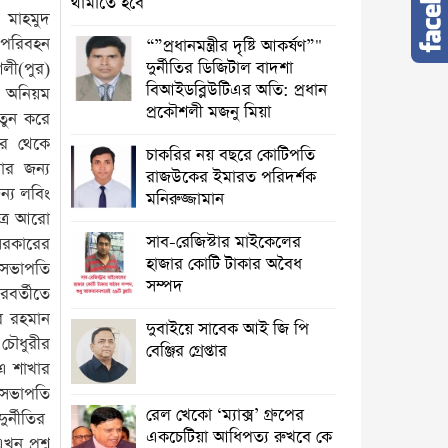
থামাতে হবে
দ মাহমুদ
ৌ-পরিবহন
“”প্রধানমন্ত্রীর দৃষ্টি আকর্ষণ”"
দুর্নীতির ডিজিটাল বাদশা
শলী(পুর)
বিআইডব্লিউটিএর অতি: প্রধান
 অনিয়ম
প্রকৌশলী মজনু মিয়া
নতুন করে
পর থেকে
চাকরির নয় বছরে কোটিপতি
ার জন্য
রাজউকের ইমারত পরিদর্শক
ন্য লবিং
মনিরুজ্জামান
ুত্র আরো
সাব-রেজিস্টার মাইকেলের
 সরকারের
হাজার কোটি টাকার অবৈধ
 সভাপতি
সম্পদ
বর্তীতে
র রহমান
দুবাইয়ে সাবেক আই জি পি
 চৌধুরীর
বেঞ্জির গ্রেপ্তার
িএ শাখার
 সভাপতি
রেল খেকো ‘ম্যাক্স’ গ্রুপের
ুর্নীতির
একচেটিয়া আধিপত্য রুখবে কে
ন প্রশ্ন