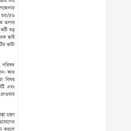
। তার এই
উপজেলার
র ৫৫/৫৬
 ৮ম তলায়
 একটি বড়
রেক ভাই
টের ভাটা
ধু পরিষদ
লেন। আর
া বিষয়
টটি এবং
 দেওয়ার
থা গ্রহণ
অভিযোগের
্টা করলে