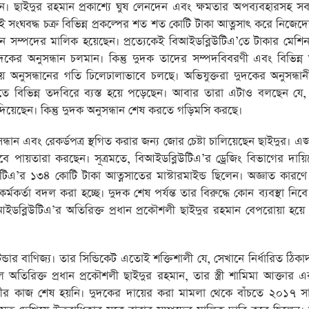
হমান। ছাইদুর রহমান প্রকাশ্যে ঘুষ লেনদেন এবং ক্ষমতার অপব্যবহারসহ 
এই সংঘবদ্ধ চক্র বিভিন্ন প্রকল্পের শত শত কোটি টাকা আত্নসাৎ করে নিজেদ
ুর ধন সম্পদের মালিক হয়েছেন। প্রত্যেকেই বিআইডব্লিউটিএ’তে টাকার মেশি
ুদকের অনুসন্ধান চলমান। কিন্তু দুদক তাদের সম্পদবিবরণী এবং বিভিন্
ায় অনুসন্ধানের গতি ঢিলেঢালাভাবে চলছে। অভিযুক্তরা দুদকের অনুসন্ধা
ষা পেতে বিভিন্ন তদবিরে ব্যস্ত হয়ে পড়েছেন। আবার তারা এটাও বলছেন যে
দিয়েছেন। কিন্তু দুদক অনুসন্ধান শেষ করতে গড়িমসি করছে।
ন এবং রেকর্ডপত্র স্থগিত করার জন্য জোর চেষ্টা চালিয়েছেন ছাইদুর। এজ
বে পায়তারা করছেন। সূত্রমতে, বিআইডব্লিউটিএ’র ড্রেজিং বিভাগের দায়িত
উটিএ’র ১৩৪ কোটি টাকা আত্নসাতের মাস্টারমাইন্ড ছিলেন। অজ্ঞাত কারণ
মকর্তা বদল করা হচ্ছে। দুদক শেষ পর্যন্ত তার বিরুদ্ধে কোন ব্যবস্থা নিব
ইডব্লিউটিএ’র অতিরিক্ত প্রধান প্রকৌশলী ছাইদুর রহমান বেপরোয়া হয়ে
ডার বাণিজ্য। তার সিন্ডিকেট এতোই শক্তিশালী যে, সেখানে নির্ধারিত ঠিকা
িরিক্ত প্রধান প্রকৌশলী ছাইদুর রহমান, তার স্ত্রী শামিমা আক্তার 
ণীর কাজ শেষ হয়নি। দুদকের দায়ের করা মামলা থেকে বাঁচতে ২০১৭ স