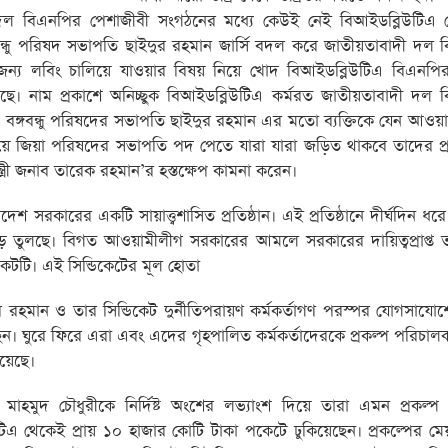
 দল বিএনপির পেশাজীবী সংগঠনের মধ্যে কেউই নেই বিআইডব্লিউটিএ ত
গবন্ধু পরিষদ সভাপতি ছাইদুর রহমান জার্সি বদল করে জাতীয়তাবাদী দল
্য লবিং চালিয়ে যাওয়ার বিষয় নিয়ে খোদ বিআইডব্লিউটিএ বিএনপি
া দিয়েছে। নাম প্রকাশে অনিচ্ছুক বিআইডব্লিউটিএ কর্মরত জাতীয়তাবাদী দল
জ ও বঙ্গবন্ধু পরিষদের সভাপতি ছাইদুর রহমান এর মতো ব্যক্তিকে যেন আওয়
দিয়ে জিয়া পরিষদের সভাপতি পদ পেতে যারা যারা জড়িত থাকবে তাদের প্
মন্ত্রী জনাব তারেক রহমান’র হস্তক্ষেপ কামনা করেন।
শ সরকারের একটি সায়াত্ত্বশাসিত প্রতিষ্ঠান। এই প্রতিষ্ঠানে দীর্ঘদিন ধ
েট গড়ে তুলছে। বিগত আওয়ামীলীগ সরকারের আমলে সরকারের দায়িত্বপ্রাপ্ত
িকেটটি। এই সিন্ডিকেটের মূল হোতা
দুর রহমান ও তার সিন্ডিকেট দুর্নীতিপরায়ণ কর্মকর্তাগণ পরস্পর যোগসায
ন। ঘুরে ফিরে এরা এবং এদের গৃহপালিত কর্মকর্তাদেরকে প্রকল্প পরিচাল
য়েছে।
মাহমুদ চৌধুরীকে নির্দিষ্ট অংশের লভ্যাংশ দিয়ে তারা এমন প্রকল্প 
উটিএ থেকেই প্রায় ১০ হাজার কোটি টাকা পকেটে ঢুকিয়েছেন। প্রকল্পের ম