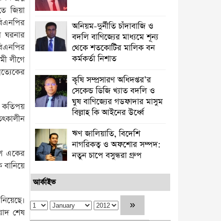
ে জিয়া
 বিএনপির
অনিয়ম-দুর্নীতি চাঁদাবাজি ও
র ঘরনার
বদলি বাণিজ্যের মাধ্যমে শূন্য
 বিএনপির
থেকে শতকোটির মালিক বন
কর্মকর্তা নিশাত
ামী লীগে
রত্যেকের
কৃষি সম্প্রসারণ অধিদপ্তর’র
সেকেন্ড ডিজি খ্যাত বদলি ও
ঘুষ বাণিজ্যের গডফাদার মাসুম
রে কতিপয়
বিল্লাহ কি আইনের উর্ধ্বে
 তৎকালীন
ঋণ জালিয়াতি, বিদেশি
নাগরিকত্ব ও অফশোর সম্পদ:
োশে একের
নতুন চাপে বসুন্ধরা গ্রুপ
ক বানিয়ে
আর্কাইভ
নিয়েছে।
েয়াদ শেষ