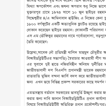
জীবিত বাবাকে মৃত দাবি করেন। তিনি জীবিত পিতাকে ম
মিথ্যা অপকৌশল এবং জঘন্য অপরাধ শুধু নিজে ভালো 
মুক্তারপুর গ্রামে ১৯৭৩ সালে ১০ জুন ছাইদুর রহমা
সিদ্ধেশ্বরীর ৪/এ আমিনাবাদ হাউজিং এ নিজের কেনা ফ
১৮০০ বর্গফুটের একটি অত্যাধুনিক ফ্ল্যাটও রয়েছে ছ
দোকান করেছেন ছাইদুর রহমান। দোকানটি পরিচালনা 
এস এম তৌফিকুর রহমানের নামে গর্বোরদোলা, বড়পুলের 
তৈরি করেছেন।
উল্লেখ্য,সাবেক নৌ প্রতিমন্ত্রী খালিদ মাহমুদ চৌধুরীর 
বিআইডব্লিউটিএর সভাপতি) স্বৈরাচার আওয়ামী লীগ
এর সুবাদে দুই হাতে নজিরবিহীন অনিয়ম দুর্নীতির
জাতীয়তাবাদী দল বিএনপি প্রধানমন্ত্রী তারেক রহম
রাতারাতি মুজিব বন্দনা জার্সি বদল করে জাতীয়তাবাদী
জন্য এখন ভয়ে বিভিন্ন প্রকল্প সরকারের কাছে সমর্পন 
এমতাবস্থায় বর্তমান সরকারের ভাবমূর্তি উজ্জ্বল করার জন্
করার জন্য দাবি জানান বিআইডব্লিউটিএ প্রধান কার্যাল
বিষয়ে বিআইডব্লিউটিই অতিরিক্ত প্রধান প্রকৌশলী(প