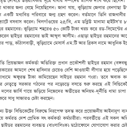
ৃত দেখিয়ে উত্তরাধিকার সূত্রে বাবার সম্পদের মালিক দাবি করে ছিলেন
থাকার জন্য বেছে নিয়েছিলেন। জানা যায়, কুড়িগ্রাম জেলার বেনগাছা 
ন একটি মধ্যবিত্ত পরিবারে জন্ম গ্রহণ করেন। বর্তমানে তিনি রাজধানী
্ল্যাটে বসবাস করেন। খিলগাঁওয়ের ২৫/বি, এম ডব্লিউ মানামা হাইটস’র
াইদুর রহমানের। কুড়িগ্রাম শহরেও ৫০ কোটি টাকা খরচ করে রড-সিমেন্টের
করেন ছাইদুর রহমানের ভাই আব্দুল আলীম। এছাড়া ছাইদুর রহমানের আ
পাড়, কাঁঠালবাড়ী, কুড়িগ্রামে মেসার্স এম.টি আর ব্রিকস নামে আধুনিক ই
অতি প্রিয়ভাজন কর্মকর্তা অতিরিক্ত প্রধান প্রকৌশলী ছাইদুর রহমান (বঙ্গবন্
 সরকারের আমলে শেখ হাসিনার চেয়েও বেশি আওয়ামী লীগার হয়ে পড়েছি
 মাধ্যমে অফুরন্ত টাকা কামিয়েছেন সাইদুর রহমান গংরা। তবে অবাক কর
ানের নেতৃত্বে সরকার গঠনের পর নড়েচড়ে বসতে শুরু করছে এই সিন্ডিকে
 দলের জার্সি গায়ে জড়িয়ে নিজেদের অতীতের অনিয়ম-দূর্নীতি ধামা চাপা
করে সাধু সাজারও চেষ্টা করছেন।
য উক্ত সিন্ডিকেটের বিরুদ্ধে নিরপেক্ষ তদন্ত করে প্রয়োজনীয় আইনানুগ ব্যবস্
য়ে কর্মরত দেশ প্রেমিক সৎ কর্মকর্তা কর্মচারীরা। পরবর্তীতে এই সকল 
ুর) ছাইদুর রহমানের ব্যবহৃত (বাংলালিংক) মুঠোফোনে যোগাযোগ করার চেষ