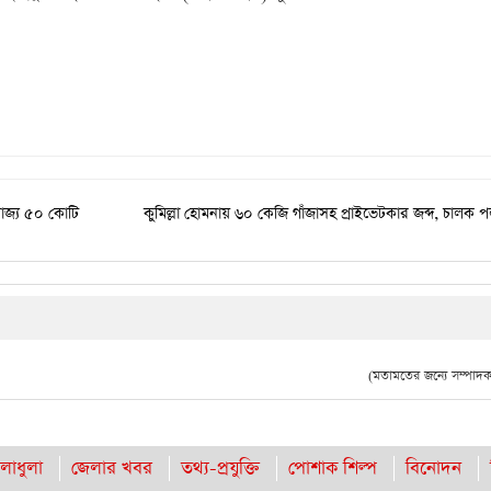
ম্রাজ্য ৫০ কোটি
কুমিল্লা হোমনায় ৬০ কেজি গাঁজাসহ প্রাইভেটকার জব্দ, চালক
(মতামতের জন্যে সম্পাদক 
লাধুলা
জেলার খবর
তথ্য-প্রযুক্তি
পোশাক শিল্প
বিনোদন