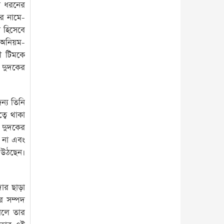
সব ধরনের
ের নামে-
ন হিসেবে
ন অনিয়ম-
নী টিমকে
, দুদকের
ন্য তিনি
্বে থাকা
ে দুদকের
ে না এবং
 উঠছেন।
দার ছাড়া
এর সম্পদ
ালে তার