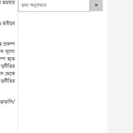
র হওয়ার
) ছাইদুর
 প্রকল্প
ম মূল্যে
কল্প হতে
ুর্নীতির
সাল থেকে
র্নীতির
োড়াতালি/