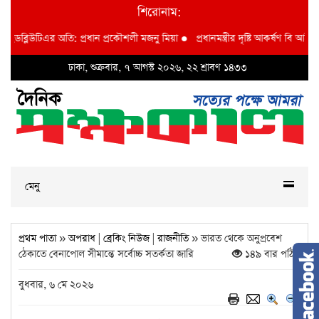
শিরোনাম:
ব্লিউটিএর অতি: প্রধান প্রকৌশলী মজনু মিয়া
●
প্রধানমন্ত্রীর দৃষ্টি আকর্ষণ বি আই ডব্লুভি
ঢাকা, শুক্রবার, ৭ আগস্ট ২০২৬, ২২ শ্রাবণ ১৪৩৩
মেনু
প্রথম পাতা
»
অপরাধ
|
ব্রেকিং নিউজ
|
রাজনীতি
» ভারত থেকে অনুপ্রবেশ
ঠেকাতে বেনাপোল সীমান্তে সর্বোচ্চ সতর্কতা জারি
১৪৯ বার পঠিত
বুধবার, ৬ মে ২০২৬