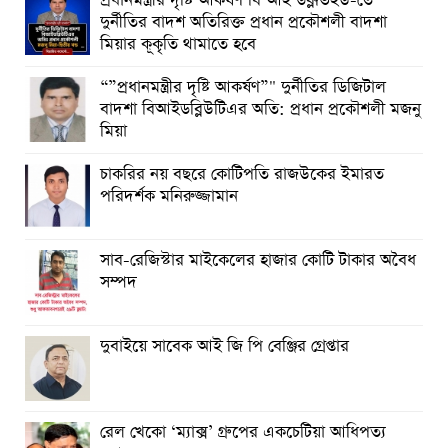
প্রধানমন্ত্রীর দৃষ্টি আকর্ষণ বি আই ডব্লুভিইউ-তে
দুর্নীতির বাদশ অতিরিক্ত প্রধান প্রকৌশলী বাদশা
মিয়ার কূকৃতি থামাতে হবে
“”প্রধানমন্ত্রীর দৃষ্টি আকর্ষণ”" দুর্নীতির ডিজিটাল
বাদশা বিআইডব্লিউটিএর অতি: প্রধান প্রকৌশলী মজনু
মিয়া
চাকরির নয় বছরে কোটিপতি রাজউকের ইমারত
পরিদর্শক মনিরুজ্জামান
সাব-রেজিস্টার মাইকেলের হাজার কোটি টাকার অবৈধ
সম্পদ
দুবাইয়ে সাবেক আই জি পি বেঞ্জির গ্রেপ্তার
রেল খেকো ‘ম্যাক্স’ গ্রুপের একচেটিয়া আধিপত্য