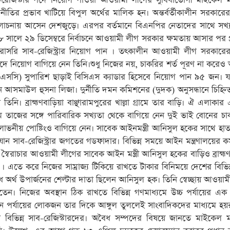
ব-রেজিস্টার পদে নিয়োগ পাওয়া আওয়ামী লীগের সুবিধাভোগী মাইকেল মহ
ীতির প্রভাব খাটিয়ে বিপুল অর্থের মালিক হন। অন্তর্বর্তীকালীন সরকা
লোচনায় আসেন দেশজুড়ে। এরপর বর্তমানে বিএনপির নেতাদের সাথে সখ্
০০৮ সালে ২৯ ডিসেম্বরে নির্বাচনে আওয়ামী লীগ সরকার ক্ষমতায় আসার পর 
সরি সাব-রেজিস্ট্রার নিয়োগ পান । তৎকালীন আওয়ামী লীগ সরকারের 
 পদে নিয়োগ বাগিয়ে নেন তিনি।শুধু নিজের নয়, চাকরির শর্ত পূরণ না করে
সসি) সুপারিশ ছাড়াই বিসিএস ক্যাডার হিসেবে নিয়োগ পান ৯৫ জন। যা
সমাউল হুসনা লিজা। দুর্নীতি দমন কমিশনের (দুদক) অনুসন্ধানে চিহ্ন
ন তিনি। ব্রাহ্মণবাড়িয়া বাঞ্ছারামপুরের খাল্লা গ্রামে তার বাড়ি। ঐ এলাকা
সলাম তাজের সঙ্গে পারিবারিক সখ্যতা থেকে বাগিয়ে নেন দুই ভাই বোনের চাক
ভনীয় পোষ্টিংও বাগিয়ে নেন। সাবেক আইনমন্ত্রী আনিসুল হকের সাথে হাত
 সাব-রেজিস্ট্রার জগতের গডফাদার। বিভিন্ন সময়ে আইন মন্ত্রণালয়ের কর্
। স্বৈরাচার আওয়ামী লীগের সাবেক আইন মন্ত্রী আনিসুল হকের বাড়িও ব্রাহ্মণব
 এতে করে নিজের সাম্রাজ্য টিকিয়ে রাখতে টাকার বিনিময়ে দেশের বিভিন্ন
ৈধ অর্থ উপার্জনের শেল্টার দাতা ছিলেন আনিসুল হক। তিনি স্বেচ্ছায় আওয়া
 করতেন। নিজের অবস্থান ঠিক রাখতে বিভিন্ন গণমাধ্যমে উচ্চ পর্যায়ের এ
 পর্যায়ের লোকজন তার দিকে আঙ্গুল তুললেই সাংবাদিকদের মাধ্যমে হয়রা
বিভিন্ন সাব-রেজিস্টারদের। অবৈধ সম্পদের বিষয়ে জানতে মাইকেল মহ