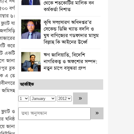
০/২ নর্থ
থেকে শতকোটির মালিক বন
৫০০ বর্গ
কর্মকর্তা নিশাত
ম্বার ৬।
কৃষি সম্প্রসারণ অধিদপ্তর’র
ল্যাট যা
সেকেন্ড ডিজি খ্যাত বদলি ও
র জলসিড়ি
ঘুষ বাণিজ্যের গডফাদার মাসুম
গবাজারের
বিল্লাহ কি আইনের উর্ধ্বে
িনটি করে
িটে একটি
ঋণ জালিয়াতি, বিদেশি
বলে জানা
নাগরিকত্ব ও অফশোর সম্পদ:
পুর ব্লক
নতুন চাপে বসুন্ধরা গ্রুপ
লক এ তে
 নবীনগরে
আর্কাইভ
ষি জমিসহ
্ল্যাট ও
র ঘনিষ্ঠ
িয়ে জানা