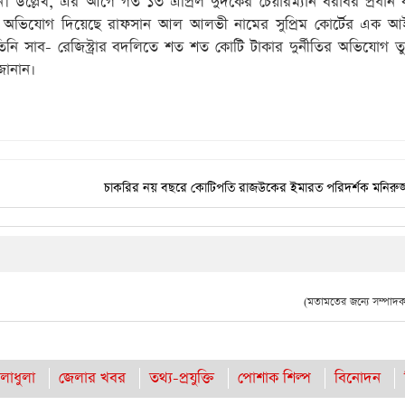
 উল্লেখ, এর আগে গত ১৩ এপ্রিল দুদকের চেয়ারম্যান বরাবর প্রধান কা
ুদকে অভিযোগ দিয়েছে রাফসান আল আলভী নামের সুপ্রিম কোর্টের এক আ
ি সাব- রেজিস্ট্রার বদলিতে শত শত কোটি টাকার দুর্নীতির অভিযোগ তু
 জানান।
চাকরির নয় বছরে কোটিপতি রাজউকের ইমারত পরিদর্শক মনিরুজ্
(মতামতের জন্যে সম্পাদক 
লাধুলা
জেলার খবর
তথ্য-প্রযুক্তি
পোশাক শিল্প
বিনোদন