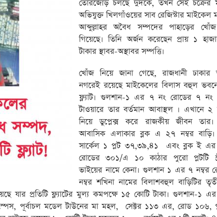
তোরজোড় চলছে দুদকে, তখন সেই চক্রের 
অভিযুক্ত খিলগাঁওয়ের সাব রেজিস্টার মাইকেল ম
আব্দুল্লাহর অবৈধ সম্পদের পাহাড়ের খোঁ
গিয়েছে। তিনি অর্জন করেছেন প্রায় ১ হাজ
টাকার স্থাবর-অস্থাবর সম্পত্তি।
খোঁজ নিয়ে জানা গেছে, রাজধানী ঢাকার
নগরেই রয়েছে মাইকেলের বিলাস বহুল ভবন
ফ্ল্যাট। গুলশান-১ এর ৭ নং রোডের ৭ নং 
টাওয়ারে তার বর্তমান আবাস্থল । এখানে ২ ট
নিয়ে ডুপ্লেক্স করে রাজকীয় জীবন তার। ব
আবাসিক এলাকার ব্লক এ ২৭ নম্বর বাড়ি।
সার্কেল ১ প্লট ৩৭,৩৯,৪১ এবং ব্লক ই এর 
রোডের ৩০১/এ ১০ কাঠার পুরো প্লটটি স্ত
ভাইয়ের নামে কেনা। গুলশান ১ এর ৭ নম্বর 
নম্বর শখিনা নামের বিলাশবহুল বাড়িটির তৃতী
েছে যার প্রতিটি ফ্ল্যাটের মুল্য কমপক্ষে ১৫ কোটি টাকা। গুলশান-১ এর
 স্পেস, পূর্বাচল মডেল টাউনের মা মহল, সেক্টর ১১৩ এর, রোড ১০৬, প্