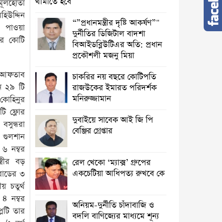
থামাতে হবে
মূলহোতা
হিউদ্দিন
“”প্রধানমন্ত্রীর দৃষ্টি আকর্ষণ”"
জ পাওয়া
দুর্নীতির ডিজিটাল বাদশা
ার কোটি
বিআইডব্লিউটিএর অতি: প্রধান
প্রকৌশলী মজনু মিয়া
 আফতাব
চাকরির নয় বছরে কোটিপতি
ে ২৯ টি
রাজউকের ইমারত পরিদর্শক
মনিরুজ্জামান
কোহিনুর
ি ফ্লোর
দুবাইয়ে সাবেক আই জি পি
সুন্ধরা
বেঞ্জির গ্রেপ্তার
 গুলশান
৬ নম্বর
্রীর বড়
রেল খেকো ‘ম্যাক্স’ গ্রুপের
একচেটিয়া আধিপত্য রুখবে কে
রোডের ৩
য় চতুর্থ
 ৪ নম্বর
অনিয়ম-দুর্নীতি চাঁদাবাজি ও
লটি তার
বদলি বাণিজ্যের মাধ্যমে শূন্য