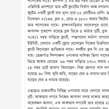
শ্যালকের নামে। গুলশান-১ এর ৩৩ নম্বর রোডের ৬ নম্ব
এভিনিউ গুলশানে তার ৩টি ফ্ল্যাটের নির্মাণ কাজ চলমা
ফুটের একটি ফ্ল্যাট যার মূল্য প্রায় ১২ কোটিরও বেশি। তা
নিকেতন এ/১৩৩, ব্লক এ, রোড-৩ ১৮০০ স্কয়ার ফিটের ১ 
তার শ্যালকের নামে। ব্রাহ্মণবাড়িয়ার সাদেকপুর গ্
আবাসন প্রকল্পে রয়েছে ব্লক ডিতে ৫ কাঠার দুটি, ব্
৭০৪/১ নম্বর বাড়িতে ফ্ল্যাট, পান্থপথের কাঠাল বাগানের
ইউনিট, যেখানে একটি ফ্লোর রেখেছেন নিজের চিত্তবিনো
ফ্ল্যাট কিনেছেন ভাতিজার নামে। বনশ্রীর ব্লক বি এর 
যায়। তেজগাঁও শিল্পাঞ্চল এলাকার খাদিজা ভিলা নামের
ডিতে আজম রোডের ৮৮ নম্বর বাড়িতে ১৭০০ স্কয়ার একট
১৫ নম্বর প্লটে জায়গা কিনেছেন। নিজ জেলার খাস নগর 
রয়েছে ৩০ বিঘা কৃষি জমি, মাছের ঘের ও খামার।তার ন
মাছের ঘের ও খামার রয়েছে।
এছাড়াও রাজধানীর বিভিন্ন এলাকায় নামে বেনামে ধানমণ্ডি
প্লট। আফতাব নগরে নিজের আলাদা বলয় থাকার কারণে বের 
কয়েকজন জানান, এক আফতাব নগরেই তার রয়েছে ২৯টি ফ্ল্