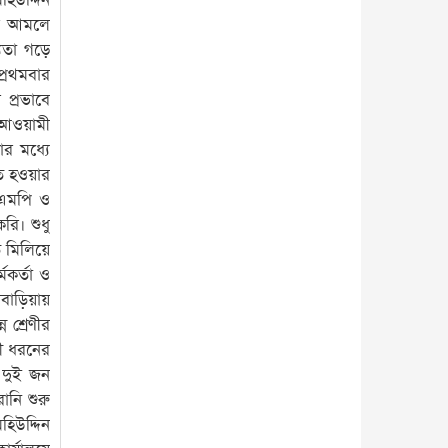
িউদ্দিন
রের আমলে
যতা গড়ে
প্রথমবার
প্রভাবে
ও আওয়ামী
র মধ্যে
িত হওয়ার
র এমপি ও
রি। শুধু
 মিলিয়ে
মকর্তা ও
াড়িয়ায়
 শ্রেণীর
মী ধরনের
ক দুই জন
নি শুরু
িউদ্দিন