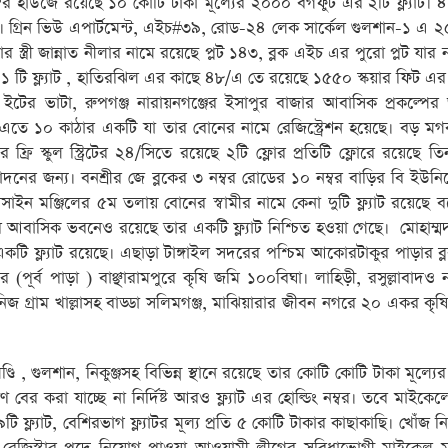
র হাউজে রয়েছে ১০ কোটি টাকা মূল্যের ২০০০ বর্গফুট এর ২টি ফ্ল্যাট। ৪
ন। গ্রিন ভিউ এপার্টমেন্ট, এইচ#৩৯, রোড-২৪ লেক সার্কেল গুলশান-১ এ ২
র স্ত্রী জান্নাত নীলার নামে রয়েছে প্লট ১৪৩, ব্লক এইচ এর পুরো প্লট যার না
টি ফ্ল্যাট , হাতিরঝিল এর কাছে ৪৮/এ তে রয়েছে ১৫৫০ স্কয়ার ফিট এর ফ্
রামে ইটের ভাটা, রুপগঞ্জ নারায়নগঞ্জের ইসাপুর বাজার আবাসিক প্রকল্পে
লক এতে ১০ কাঠার একটি যা তার বোনের নামে রেজিস্ট্রেশন হয়েছে। বড় ম
 ফ্রি স্কুল স্ট্রিটের ২৪/সিতে রয়েছে ২টি ফ্লোর প্রতিটি ফ্লোরে রয়েছে ত
দনের জন্য। বনশ্রীর জে ব্লকের ৩ নম্বর রোডের ১০ নম্বর বাড়ির বি ইউন
হোসাইন মঞ্জিলের ৫ম তলায় বোনের স্বামীর নামে কেনা দুটি ফ্ল্যাট রয়েছে 
 আবাসিক ভবনেও রয়েছে তার একটি ফ্ল্যাট নিশ্চিত হওয়া গেছে। মোহাম্মদ
ি ফ্ল্যাট রয়েছে। এছাড়া টাঙ্গাইল সদরের পশ্চিম আকোরটাকুর পাড়ার ব্
(পূর্ব পাড়া ) বাঞ্ছারামপুরে কৃষি জমি ১০০বিঘা। লাহিড়ী, রসুল্লাবাদও
িজ গ্রাম খাল্লাসহ বাড্ডা সলিমগঞ্জ, মাঝিয়ারার জীবন নগরে ২০ একর কৃ
 , গুলশান, নিকুঞ্জসহ বিভিন্ন স্থানে রয়েছে তার কোটি কোটি টাকা মূল্যের ফ
করা যাচ্ছে না নির্দিষ্ট আরও ফ্ল্যাট এর হোল্ডিং নম্বর। তবে মাইকেলে
যাট, বেশিরভাগ ফ্ল্যাটর মূল্য প্রতি ৫ কোটি টাকার কাছাকাছি। খোঁজ ন