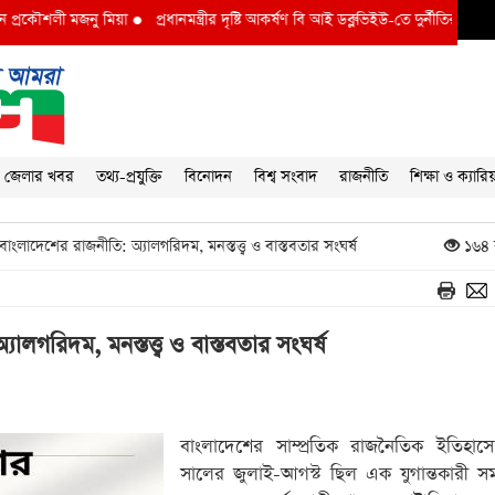
নু মিয়া
●
প্রধানমন্ত্রীর দৃষ্টি আকর্ষণ বি আই ডব্লুভিইউ-তে দুর্নীতির বাদশ অতিরিক্ত প্র
জেলার খবর
তথ্য-প্রযুক্তি
বিনোদন
বিশ্ব সংবাদ
রাজনীতি
শিক্ষা ও ক্যারি
 বাংলাদেশের রাজনীতি: অ্যালগরিদম, মনস্তত্ত্ব ও বাস্তবতার সংঘর্ষ
১৬৪ 
যালগরিদম, মনস্তত্ত্ব ও বাস্তবতার সংঘর্ষ
বাংলাদেশের সাম্প্রতিক রাজনৈতিক ইতিহা
সালের জুলাই-আগস্ট ছিল এক যুগান্তকারী সম