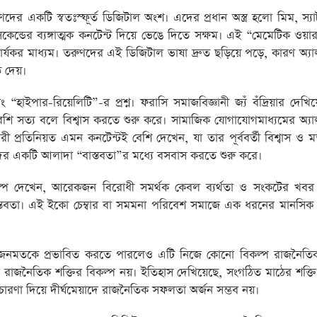
ুণদের একটি স্বতঃস্ফূর্ত ডিজিটাল অংশ। এদের প্রধান অস্ত্র হলো মিম, স্য
কেন্ডের ব্যঙ্গাত্মক কনটেন্ট দিয়ে ভেঙে দিতে সক্ষম। এই “মেমেটিক ওয়
যকর মাধ্যম। তরুণদের এই ডিজিটাল ভাষা দ্রুত ছড়িয়ে পড়ে, কারণ অ্য
ব দেয়।
পার-রিয়েলিটি”-র প্রশ্ন। ফরাসি সমাজবিজ্ঞানী জ্যঁ বঁদ্রিয়ার দেখিয়
েশি সত্য বলে বিশ্বাস করতে শুরু করে। সামাজিক যোগাযোগমাধ্যমের অ্
প্রতিনিয়ত এমন কনটেন্টই বেশি দেখেন, যা তার পূর্ববর্তী বিশ্বাস ও ম
েদের একটি আলাদা “বাস্তবতা”র মধ্যে বসবাস করতে শুরু করে।
প দেখেন, আরেকজন বিরোধী সমর্থক কেবল ব্যর্থতা ও সংকটের খবর
্তবতা। এই ইকো চেম্বার বা সমমনা পরিবেশ সমাজে এক ধরনের মানসিক
য়া জনমতকে প্রভাবিত করতে পারলেও এটি নিজে কোনো বিকল্প রাজনৈতিক
্তব রাজনৈতিক শক্তির বিকল্প নয়। ইতিহাস দেখিয়েছে, সংগঠিত মাঠের শক্ত
্রচারণা দিয়ে দীর্ঘমেয়াদে রাজনৈতিক সফলতা অর্জন সম্ভব নয়।