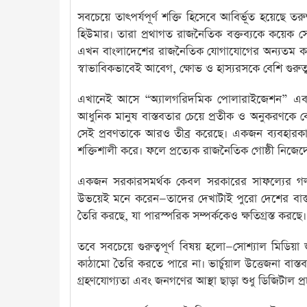
সবচেয়ে তাৎপর্যপূর্ণ শক্তি হিসেবে আবির্ভূত হয়েছে তর
হিউমার। তারা প্রথাগত রাজনৈতিক বক্তব্যকে কয়েক সে
এখন বাংলাদেশের রাজনৈতিক যোগাযোগের অন্যতম কার্
স্বাভাবিকভাবেই আবেগ, ক্ষোভ ও হাস্যরসকে বেশি গুরুত্
এখানেই আসে “অ্যালগরিদমিক পোলারাইজেশন” এবং “হাই
আধুনিক মানুষ বাস্তবতার চেয়ে প্রতীক ও অনুকরণকে ব
সেই প্রবণতাকে আরও তীব্র করেছে। একজন ব্যবহারকারী 
শক্তিশালী করে। ফলে প্রত্যেক রাজনৈতিক গোষ্ঠী নিজ
একজন সরকারসমর্থক কেবল সরকারের সাফল্যের গল্
উভয়েই মনে করেন—তাদের দেখাটাই পুরো দেশের বাস
তৈরি করছে, যা পারস্পরিক সম্পর্ককেও ক্ষতিগ্রস্ত করছে।
তবে সবচেয়ে গুরুত্বপূর্ণ বিষয় হলো—সোশ্যাল মিডি
কাঠামো তৈরি করতে পারে না। ভার্চুয়াল উত্তেজনা বাস
গ্রহণযোগ্যতা এবং জনগণের আস্থা ছাড়া শুধু ডিজিটাল প