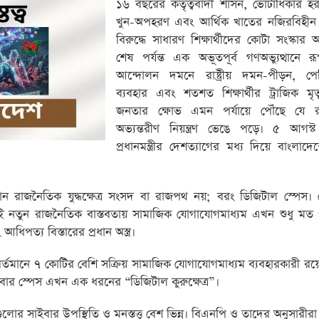
১৬ বছরের কর্তৃত্ববাদী শাসন, ভোটাধিকার হ
খুন-অপহরণ এবং আর্থিক খাতের নজিরবিহীন দু
বিরুদ্ধে সাধারণ শিক্ষার্থীদের কোটা সংস্কার
শেষ পর্যন্ত এক অভূতপূর্ব গণঅভ্যুত্থানে 
আন্দোলন দমনে রাষ্ট্রীয় দমন-পীড়ন, পেশ
ব্যবহার এবং শতশত শিক্ষার্থীর ট্রাজিক মৃ
জনতার ক্ষোভ এমন পর্যায়ে পৌঁছে যে রাষ্ট্র
অভ্যন্তরীণ নিয়ন্ত্রণ ভেঙে পড়ে। ৫ আগস্
প্রধানমন্ত্রীর দেশত্যাগের মধ্য দিয়ে বাংলাদেশ
ান রাজনৈতিক যুদ্ধক্ষেত্র সংসদ বা রাজপথ নয়; বরং ডিজিটাল স্পেস। 
এই নতুন রাজনৈতিক বাস্তবতায় সামাজিক যোগাযোগমাধ্যম এখন শুধু মত প
ধিপত্য বিস্তারের প্রধান অস্ত্র।
ে বর্তমানে ৭ কোটির বেশি সক্রিয় সামাজিক যোগাযোগমাধ্যম ব্যবহারকারী রয়
র স্পেস এখন এক ধরনের “ডিজিটাল কুরুক্ষেত্র”।
ুলোর সাইবার উপস্থিতি ও মনস্তত্ত্ব বেশ ভিন্ন। বিএনপি ও তাদের অনুসারীর