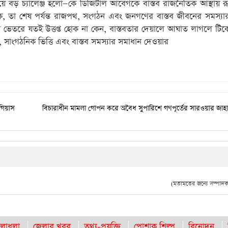
য়ে বড় চ্যালেঞ্জ হলো—কে ডিজিটাল আবেগকে বাস্তব রাজনৈতিক আস্থায় র
, তা শেষ পর্যন্ত রাজপথ, সংগঠন এবং জনগণের বাস্তব জীবনের সমস্যার
িনের ভেতরে যতই উত্তপ্ত হোক না কেন, বাস্তবতার দেয়ালে আঘাত লাগলে টি
সাংগঠনিক ভিত্তি এবং বাস্তব সমস্যার সমাধান দেওয়ার
গিয়াস
বিচারাধীন মামলা গোপন করে অবৈধ সুপারিশে গণপূর্তের সারওয়ার জাহান
(মতামতের জন্যে সম্পাদক 
লাধুলা
জেলার খবর
তথ্য-প্রযুক্তি
পোশাক শিল্প
বিনোদন