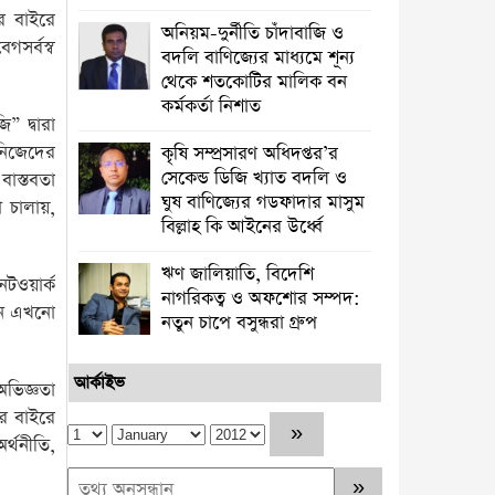
র বাইরে
অনিয়ম-দুর্নীতি চাঁদাবাজি ও
গসর্বস্ব
বদলি বাণিজ্যের মাধ্যমে শূন্য
থেকে শতকোটির মালিক বন
কর্মকর্তা নিশাত
 দ্বারা
নিজেদের
কৃষি সম্প্রসারণ অধিদপ্তর’র
সেকেন্ড ডিজি খ্যাত বদলি ও
বাস্তবতা
ঘুষ বাণিজ্যের গডফাদার মাসুম
 চালায়,
বিল্লাহ কি আইনের উর্ধ্বে
ঋণ জালিয়াতি, বিদেশি
েটওয়ার্ক
নাগরিকত্ব ও অফশোর সম্পদ:
মনে এখনো
নতুন চাপে বসুন্ধরা গ্রুপ
আর্কাইভ
অভিজ্ঞতা
র বাইরে
র্থনীতি,