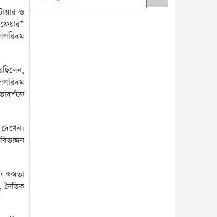
াটায়ার ও
ারফেয়ার”
ালগরিদম
েছিলেন,
যালগরিদম
তাদর্শকে
 দেখেন।
 বিভাজন
 ক্ষমতা
ি, নৈতিক