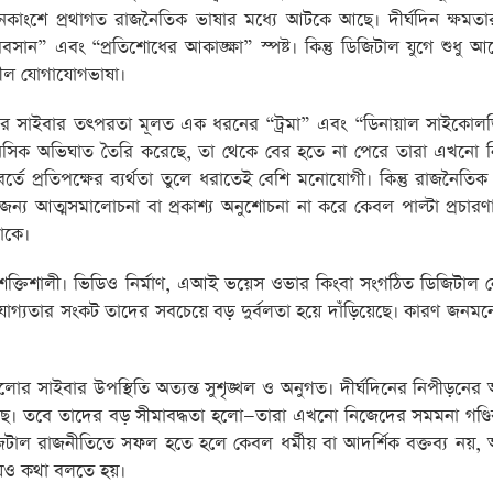
েকাংশে প্রথাগত রাজনৈতিক ভাষার মধ্যে আটকে আছে। দীর্ঘদিন ক্ষমতা
সান” এবং “প্রতিশোধের আকাঙ্ক্ষা” স্পষ্ট। কিন্তু ডিজিটাল যুগে শুধু আবে
জনশীল যোগাযোগভাষা।
ের সাইবার তৎপরতা মূলত এক ধরনের “ট্রমা” এবং “ডিনায়াল সাইকোলজি”
 মানসিক অভিঘাত তৈরি করেছে, তা থেকে বের হতে না পেরে তারা এখনো 
ে প্রতিপক্ষের ব্যর্থতা তুলে ধরাতেই বেশি মনোযোগী। কিন্তু রাজনৈতিক 
ত্মসমালোচনা বা প্রকাশ্য অনুশোচনা না করে কেবল পাল্টা প্রচারণা
াকে।
ে শক্তিশালী। ভিডিও নির্মাণ, এআই ভয়েস ওভার কিংবা সংগঠিত ডিজিটাল ন
গ্রহণযোগ্যতার সংকট তাদের সবচেয়ে বড় দুর্বলতা হয়ে দাঁড়িয়েছে। কারণ জন
র সাইবার উপস্থিতি অত্যন্ত সুশৃঙ্খল ও অনুগত। দীর্ঘদিনের নিপীড়নের 
রেছে। তবে তাদের বড় সীমাবদ্ধতা হলো—তারা এখনো নিজেদের সমমনা গণ্ডি
িটাল রাজনীতিতে সফল হতে হলে কেবল ধর্মীয় বা আদর্শিক বক্তব্য নয়, অ
য়েও কথা বলতে হয়।