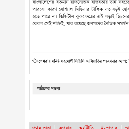
বাংলাদেশের বর্তমান রাজনৈতিক বাস্তবতায় তাই সবচে
পারবে। কারণ সোশ্যাল মিডিয়ার ট্রাফিক যত বড়ই হোক
হতে পারে না। ডিজিটাল কুরুক্ষেত্রের এই লড়াই স্ক্র
কেবল সেই শক্তিই, যার রয়েছে জনগণের নৈতিক সমর্থন, 
শেখর’র ঘনিষ্ঠ সহযোগী সিডিসি জালিয়াতির গডফাদার ক্যাপ: 
পাঠকের মন্তব্য
প্রথম পাতা
অপরাধ
অর্থনীতি
ই-পেপার
খে