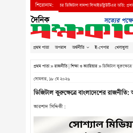
শিরোনাম:
রীর দৃষ্টি আকর্ষণ করে দুর্নীতির ডিজিটাল বাদশা বিআইডব্লিউটিএর অতি: প্রধান প্রকৌশলী মজ
প্রথম পাতা
অপরাধ
অর্থনীতি
ই-পেপার
খেলাধুলা
প্রথম পাতা
»
রাজনীতি
|
শিক্ষা ও ক্যারিয়ার
» ডিজিটাল কুরুক্ষেত্রে
সোমবার, ১৮ মে ২০২৬
ডিজিটাল কুরুক্ষেত্রে বাংলাদেশের রাজনীতি: অ্
আরশাদ সিদ্দিকী :