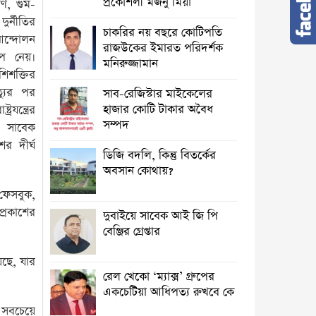
প্রকৌশলী মজনু মিয়া
রণ, গুম-
র্নীতির
চাকরির নয় বছরে কোটিপতি
 আন্দোলন
রাজউকের ইমারত পরিদর্শক
রূপ নেয়।
মনিরুজ্জামান
িশক্তির
ত্যুর পর
সাব-রেজিস্টার মাইকেলের
হাজার কোটি টাকার অবৈধ
যন্ত্রের
সম্পদ
ট সাবেক
ের দীর্ঘ
ডিজি বদলি, কিন্তু বিতর্কের
অবসান কোথায়?
ফেসবুক,
্রকাশের
দুবাইয়ে সাবেক আই জি পি
বেঞ্জির গ্রেপ্তার
েছে, যার
রেল খেকো ‘ম্যাক্স’ গ্রুপের
একচেটিয়া আধিপত্য রুখবে কে
া সবচেয়ে