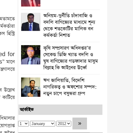
অনিয়ম-দুর্নীতি চাঁদাবাজি ও
 মতামতে
বদলি বাণিজ্যের মাধ্যমে শূন্য
মকর্তারা
থেকে শতকোটির মালিক বন
িস্ট্রি
কর্মকর্তা নিশাত
কৃষি সম্প্রসারণ অধিদপ্তর’র
ed for
সেকেন্ড ডিজি খ্যাত বদলি ও
ঘুষ বাণিজ্যের গডফাদার মাসুম
s” মানে
বিল্লাহ কি আইনের উর্ধ্বে
ত্রণালয়ে
ঋণ জালিয়াতি, বিদেশি
নাগরিকত্ব ও অফশোর সম্পদ:
ে উল্লেখ
নতুন চাপে বসুন্ধরা গ্রুপ
 কাটিয়ে
আর্কাইভ
িধিমালার
গপ্রাপ্ত