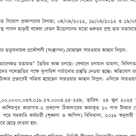
য নয়। সংশ্লিষ্টদের ভাষায়, এটি “আইনকে নিজের সুবিধামতো ব্যাখ্যা 
কৃত নিয়োগ প্রজ্ঞাপনের বৈধতা, ০৪/০৯/২০১২, ১৮/০৯/২০১২ ও ১৯/
ায়িত্ব পালন ছাড়াই বকেয়া বেতন উত্তোলনের মতো গুরুতর প্রশ্ন তার মতাম
র তত্ত্বাবধায়ক প্রকৌশলী (সংস্থাপন) মোহাম্মদ সারওয়ার জাহান বিপ্লব।
টি “ম্যানেজড মতামত” তৈরির কাজ চলছে। সেখানে চলমান মামলা, বিধিগত
াদের পদোন্নতির পক্ষে সুপারিশ পাঠানোর প্রস্তুতি নেওয়া হচ্ছে। অভিযোগ 
 টাকার প্রভাবেই সক্রিয় হয়েছেন সারওয়ার জাহান বিপ্লব। এদিকে সারওয়
-২৫,০০,০০০০,০৩৭.০১৮.২৭.০০০৩.২৫-২৩৯; তারিখ: ২৯ জুন ২০২৫ অ
লে কাশিমপুর কারাগার-২ প্রকল্পে ঠিকাদারের জমাকৃত ১০ লাখ টাকার প
পরে সরকারি কর্মচারী (শৃঙ্খলা ও আপিল) বিধিমালা, ২০১৮ অনুযায়ী 
রে ছেড়ে দেওয়া হয়।