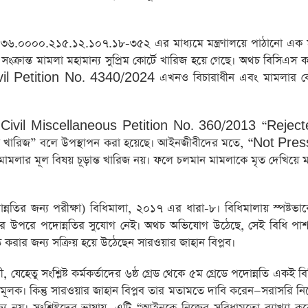
২৫.৩৬.০০০০.২১৫.১২.১০৭.১৮-৩৫২ এর মাধ্যমে মন্ত্রণালয়ে পাঠানো এক
ক্রান্ত মামলা মহামান্য সুপ্রিম কোর্টে খারিজ হয়ে গেছে। অথচ বিসিএস কর্
ivil Petition No. 4340/2024 এখনও বিচারাধীন এবং মামলার কেস হ
খে Civil Miscellaneous Petition No. 360/2013 “Reject
লা খারিজ” বলে উপস্থাপন করা হয়েছে। আইনজীবীদের মতে, “Not Pres
মামলার মূল বিষয় চূড়ান্ত খারিজ নয়। ফলে চলমান মামলাকে মৃত দেখিয়ে মন্
োন্নতির জন্য পরীক্ষা) বিধিমালা, ২০১৭ এর ধারা-৮। বিধিমালায় স্পষ্টভাব
্রেডের উপরে পদোন্নতির সুযোগ নেই। অথচ অভিযোগ উঠেছে, সেই বিধি পাশ
্নীত করার জন্য সক্রিয় হয়ে উঠেছেন সারওয়ার জাহান বিপ্লব।
যেহেতু সংশ্লিষ্ট কর্মকর্তাদের ৬ষ্ঠ গ্রেড থেকে ৫ম গ্রেডে পদোন্নতি একই ব
ামূলক। কিন্তু সারওয়ার জাহান বিপ্লব তার মতামতে দাবি করেন—সরাসরি নিয়ো