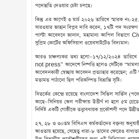
পদোন্নতি দেওয়ার চেষ্টা চলছে।
কিন্তু এর আগেই ৩ মার্চ ২০২৬ তারিখে স্মারক নং-
সারওয়ার জাহান বিপ্লব দাবি করেন, ১৭টি পদ সংরক্ষণ সং
পাল্টা আবেদনে জানান, মহামান্য আপিল বিভাগে C
সুপ্রিম কোর্টের অফিসিয়াল ওয়েবসাইটেও বিদ্যমান।
আরও চাঞ্চল্যকর তথ্য হলো—১৭/১২/২০২৪ তারি
not press” আদেশে নিষ্পত্তি হলেও সেটিকে “মাম
আবেদনকারী স্বেচ্ছায় আবেদন প্রত্যাহার করেছেন; এটি 
মতামত পাঠানো ছিল পরিকল্পিত বিভ্রান্তি সৃষ্টি।
বিতর্কের কেন্দ্রে রয়েছে বাংলাদেশ সিভিল সার্ভিস (পদ
আছে—সিনিয়র স্কেল পরীক্ষায় উত্তীর্ণ না হলে ৫ম গ
নির্দিষ্ট একটি গোষ্ঠীকে তত্ত্বাবধায়ক প্রকৌশলী পদে উন
২৭, ২৮ ও ৩০তম বিসিএস কর্মকর্তাদের বক্তব্য অনুযায়ী, 
আওতায় হয়েছে, সেহেতু ধারা-৮ তাদের ক্ষেত্রেও বাধ্যত