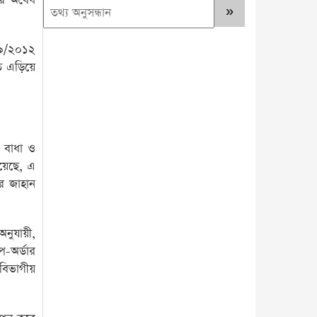
করে অবৈধ
০৯/২০১২
তে এড়িয়ে
 বাধা ও
রয়েছে, এ
ার জাহান
নুযায়ী,
ে-অর্ডার
বিভাগীয়