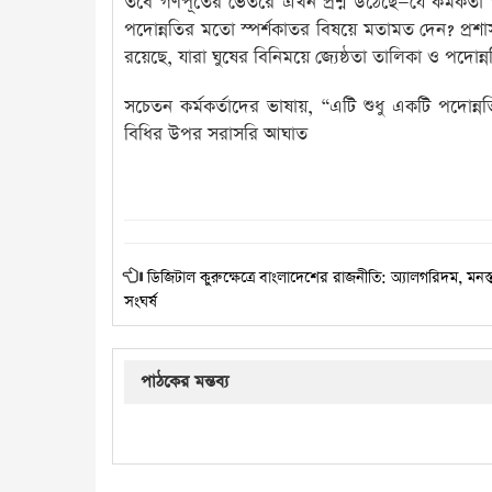
তবে গণপূর্তের ভেতরে এখন প্রশ্ন উঠেছে—যে কর্মকর্
পদোন্নতির মতো স্পর্শকাতর বিষয়ে মতামত দেন? প্রশা
রয়েছে, যারা ঘুষের বিনিময়ে জ্যেষ্ঠতা তালিকা ও পদোন্নতি 
সচেতন কর্মকর্তাদের ভাষায়, “এটি শুধু একটি পদোন্নতি
বিধির উপর সরাসরি আঘাত
ডিজিটাল কুরুক্ষেত্রে বাংলাদেশের রাজনীতি: অ্যালগরিদম, মনস্তত্
সংঘর্ষ
পাঠকের মন্তব্য