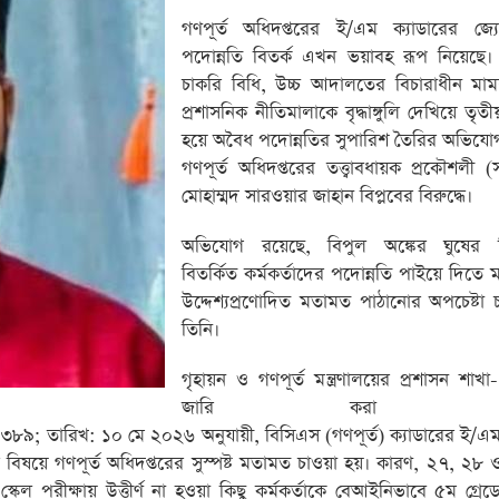
গণপূর্ত অধিদপ্তরের ই/এম ক্যাডারের জ্যে
পদোন্নতি বিতর্ক এখন ভয়াবহ রূপ নিয়েছে।
চাকরি বিধি, উচ্চ আদালতের বিচারাধীন মা
প্রশাসনিক নীতিমালাকে বৃদ্ধাঙ্গুলি দেখিয়ে তৃতী
হয়ে অবৈধ পদোন্নতির সুপারিশ তৈরির অভিযো
গণপূর্ত অধিদপ্তরের তত্ত্বাবধায়ক প্রকৌশলী (স
মোহাম্মদ সারওয়ার জাহান বিপ্লবের বিরুদ্ধে।
অভিযোগ রয়েছে, বিপুল অঙ্কের ঘুষের ব
বিতর্কিত কর্মকর্তাদের পদোন্নতি পাইয়ে দিতে মন্
উদ্দেশ্যপ্রণোদিত মতামত পাঠানোর অপচেষ্টা চ
তিনি।
গৃহায়ন ও গণপূর্ত মন্ত্রণালয়ের প্রশাসন শাখ
জারি করা স্ম
; তারিখ: ১০ মে ২০২৬ অনুযায়ী, বিসিএস (গণপূর্ত) ক্যাডারের ই/এ
ত্তির বিষয়ে গণপূর্ত অধিদপ্তরের সুস্পষ্ট মতামত চাওয়া হয়। কারণ, ২৭, ২
েল পরীক্ষায় উত্তীর্ণ না হওয়া কিছু কর্মকর্তাকে বেআইনিভাবে ৫ম গ্রেডের