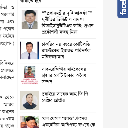
থামাতে হবে
ষ্ঠতা ও
“”প্রধানমন্ত্রীর দৃষ্টি আকর্ষণ”"
 সরকারি
দুর্নীতির ডিজিটাল বাদশা
মলা এবং
বিআইডব্লিউটিএর অতি: প্রধান
য় পক্ষের
প্রকৌশলী মজনু মিয়া
গ উঠেছে
ংস্থাপন)
চাকরির নয় বছরে কোটিপতি
রাজউকের ইমারত পরিদর্শক
মনিরুজ্জামান
িনিময়ে
সাব-রেজিস্টার মাইকেলের
ত্রণালয়ে
হাজার কোটি টাকার অবৈধ
ালাচ্ছেন
সম্পদ
দুবাইয়ে সাবেক আই জি পি
া-৭ থেকে
বেঞ্জির গ্রেপ্তার
ারক
ম অংশের
রেল খেকো ‘ম্যাক্স’ গ্রুপের
৮ ও ৩০তম
একচেটিয়া আধিপত্য রুখবে কে
 ঊর্ধ্বে