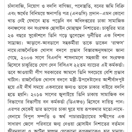
চাঁদাবাজি, নিয়োগ ও বদলি বাণিজ্য, পদোন্নতি, বনের জমি বিক্রি
এবং অর্থের বিনিময়ে অনাপত্তি পত্র (এনওসি) প্রদান—এমন কোনো
খাত নেই যেখানে হাত পড়েনি বন অধিদপ্তরের ঢাকা সামাজিক
বনাঞ্চলের বন সংরক্ষক হোসাইন মোহাম্মদ নিশাতের। চাকুরির মাত্র
২৩ বছরে সুকৌশলে তিনি গড়ে তুলেছেন দুর্নীতির এক বিশাল
সাম্রাজ্য। আড়ালে-আবডালে সহকর্মীরা তাকে ডাকেন ‘রাক্ষস’
নামে।রাজনৈতিক খোলস বদলে প্রভাব বিস্তারঅনুসন্ধানে জানা
গেছে, ২০০৩ সালে বিএনপি শাসনামলে সহকারী বন সংরক্ষক
হিসেবে চাকুরিতে যোগ দেন বিসিএস ২২তম ব্যাচের এই কর্মকর্তা।
তবে আওয়ামী লীগ সরকারের আমলে তিনি সবচেয়ে বেশি প্রভাব
খাটান। রাজনৈতিক খোলস বদলে মন্ত্রী-উপদেষ্টাদের আশীর্বাদপুষ্ট
হয়ে এই দীর্ঘ সময়ে একবারের জন্যও তাকে ঢাকার বাইরে বদলি
হতে হয়নি। ২০১৩ সালের জুলাইয়ে তিনি ঢাকায় সামাজিক বন
বিভাগের বিভাগীয় বন কর্মকর্তা (ডিএফও) হিসেবে দায়িত্ব পান।
এরপর থেকেই তার ভাগ্যের চাকা ঘুরে যায় রূপকথার মতো।নামে-
বেনামে বিপুল সম্পত্তি ও অর্থ পাচারচট্টগ্রামের সন্দ্বীপের এক
সাধারণ জেলে পরিবারে জন্ম নেওয়া হোসাইন নিশাতের বর্তমান
জীবনযাত্রা ও অটেল সম্পদ যেকোনো রূপকথাকেও হার মানায়।