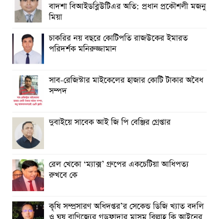
বাদশা বিআইডব্লিউটিএর অতি: প্রধান প্রকৌশলী মজনু
মিয়া
চাকরির নয় বছরে কোটিপতি রাজউকের ইমারত
পরিদর্শক মনিরুজ্জামান
সাব-রেজিস্টার মাইকেলের হাজার কোটি টাকার অবৈধ
সম্পদ
দুবাইয়ে সাবেক আই জি পি বেঞ্জির গ্রেপ্তার
রেল খেকো ‘ম্যাক্স’ গ্রুপের একচেটিয়া আধিপত্য
রুখবে কে
কৃষি সম্প্রসারণ অধিদপ্তর’র সেকেন্ড ডিজি খ্যাত বদলি
ও ঘুষ বাণিজ্যের গডফাদার মাসুম বিল্লাহ কি আইনের