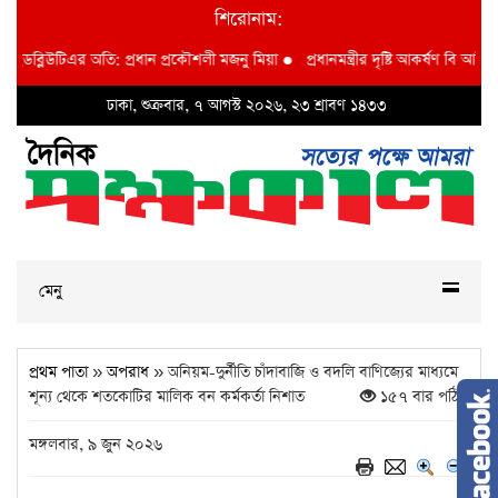
শিরোনাম:
ব্লিউটিএর অতি: প্রধান প্রকৌশলী মজনু মিয়া
●
প্রধানমন্ত্রীর দৃষ্টি আকর্ষণ বি আই ডব্লুভি
ঢাকা, শুক্রবার, ৭ আগস্ট ২০২৬, ২৩ শ্রাবণ ১৪৩৩
মেনু
প্রথম পাতা
»
অপরাধ
» অনিয়ম-দুর্নীতি চাঁদাবাজি ও বদলি বাণিজ্যের মাধ্যমে
শূন্য থেকে শতকোটির মালিক বন কর্মকর্তা নিশাত
১৫৭ বার পঠিত
মঙ্গলবার, ৯ জুন ২০২৬