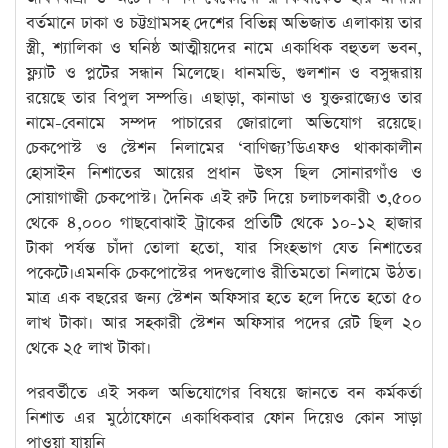
বর্তমানে ঢাকা ও চট্টগ্রামসহ দেশের বিভিন্ন অভিজাত এলাকায় তার
স্ত্রী, শ্যালিকা ও ঘনিষ্ঠ আত্মীয়দের নামে একাধিক বহুতল ভবন,
ফ্ল্যাট ও প্লটের সন্ধান মিলেছে। ধানমন্ডি, গুলশান ও বসুন্ধরায়
রয়েছে তার বিপুল সম্পত্তি। এছাড়া, কানাডা ও যুক্তরাজ্যেও তার
নামে-বেনামে সম্পদ পাচারের জোরালো অভিযোগ রয়েছে।
চেকপোস্ট ও স্টেশন নিলামের ‘বাণিজ্য’ডিএফও থাকাকালীন
হোসাইন নিশাতের আয়ের প্রধান উৎস ছিল সোনারগাঁও ও
সোয়াগাজী চেকপোস্ট। দৈনিক এই রুট দিয়ে চলাচলকারী ৩,৫০০
থেকে ৪,০০০ গাছবোঝাই ট্রাকের প্রতিটি থেকে ১০-১২ হাজার
টাকা পর্যন্ত চাঁদা তোলা হতো, যার সিংহভাগ যেত নিশাতের
পকেটে।এমনকি চেকপোস্টের পদগুলোও রীতিমতো নিলামে উঠত।
মাত্র এক বছরের জন্য স্টেশন অফিসার হতে হলে দিতে হতো ৫০
লাখ টাকা। আর সহকারী স্টেশন অফিসার পদের রেট ছিল ২০
থেকে ২৫ লাখ টাকা।
পরবর্তীতে এই সকল অভিযোগের বিষয়ে জানতে বন কর্মকর্তা
নিশাত এর মুঠোফোনে একাধিকবার ফোন দিয়েও কোন সাড়া
পাওয়া যায়নি