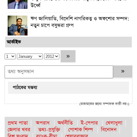
উর্ধ্বে
ঋণ জালিয়াতি, বিদেশি নাগরিকত্ব ও অফশোর সম্পদ:
নতুন চাপে বসুন্ধরা গ্রুপ
আর্কাইভ
পাঠকের মন্তব্য
(মতামতের জন্যে সম্পাদক দায়ী নয়।)
প্রথম পাতা
অপরাধ
অর্থনীতি
ই-পেপার
খেলাধুলা
জেলার খবর
তথ্য-প্রযুক্তি
পোশাক শিল্প
বিনোদন
বিশ্ব সংবাদ
ব্যাংক-বীমা
শেয়ারবাজার