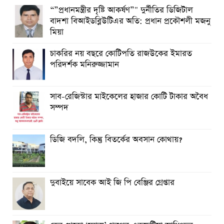
“”প্রধানমন্ত্রীর দৃষ্টি আকর্ষণ”" দুর্নীতির ডিজিটাল
বাদশা বিআইডব্লিউটিএর অতি: প্রধান প্রকৌশলী মজনু
মিয়া
চাকরির নয় বছরে কোটিপতি রাজউকের ইমারত
পরিদর্শক মনিরুজ্জামান
সাব-রেজিস্টার মাইকেলের হাজার কোটি টাকার অবৈধ
সম্পদ
ডিজি বদলি, কিন্তু বিতর্কের অবসান কোথায়?
দুবাইয়ে সাবেক আই জি পি বেঞ্জির গ্রেপ্তার