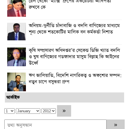
রেল খেকো ‘ম্যাক্স’ গ্রুপের একচেটিয়া আধিপত্য
রুখবে কে
অনিয়ম-দুর্নীতি চাঁদাবাজি ও বদলি বাণিজ্যের মাধ্যমে
শূন্য থেকে শতকোটির মালিক বন কর্মকর্তা নিশাত
কৃষি সম্প্রসারণ অধিদপ্তর’র সেকেন্ড ডিজি খ্যাত বদলি
ও ঘুষ বাণিজ্যের গডফাদার মাসুম বিল্লাহ কি আইনের
উর্ধ্বে
ঋণ জালিয়াতি, বিদেশি নাগরিকত্ব ও অফশোর সম্পদ:
নতুন চাপে বসুন্ধরা গ্রুপ
আর্কাইভ