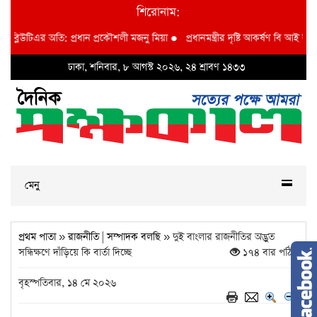
শিরোনাম:
িএর অতি: প্রধান প্রকৌশলী মজনু মিয়া
●
প্রধানমন্ত্রীর দৃষ্টি আকর্ষণ বি আই ডব্লুভিইউ-তে
ঢাকা, শনিবার, ৮ আগস্ট ২০২৬, ২৪ শ্রাবণ ১৪৩৩
মেনু
প্রথম পাতা
»
রাজনীতি
|
সম্পাদক বলছি
» দুই বাংলার রাজনীতির অদ্ভুত
সন্ধিক্ষণে দাঁড়িয়ে কি বার্তা দিচ্ছে
১৭৪ বার পঠিত
বৃহস্পতিবার, ১৪ মে ২০২৬