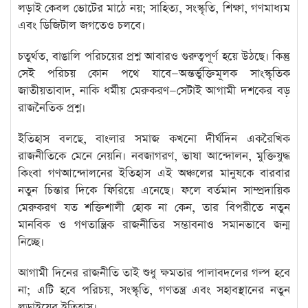
লড়াই কেবল ভোটের মাঠে নয়; সাহিত্য, সংস্কৃতি, শিক্ষা, গণমাধ্যম
এবং ডিজিটাল জগতেও চলবে।
চতুর্থত, বাঙালি পরিচয়ের প্রশ্ন আবারও গুরুত্বপূর্ণ হয়ে উঠছে। কিন্তু
সেই পরিচয় কোন পথে যাবে—অন্তর্ভুক্তিমূলক সাংস্কৃতিক
জাতীয়তাবাদ, নাকি ধর্মীয় মেরুকরণ—সেটাই আগামী দশকের বড়
রাজনৈতিক প্রশ্ন।
ইতিহাস বলছে, বাংলার সমাজ কখনো দীর্ঘদিন একরৈখিক
রাজনীতিকে মেনে নেয়নি। নবজাগরণ, ভাষা আন্দোলন, মুক্তিযুদ্ধ
কিংবা গণআন্দোলনের ইতিহাস এই অঞ্চলের মানুষকে বারবার
নতুন চিন্তার দিকে ফিরিয়ে এনেছে। ফলে বর্তমান সাম্প্রদায়িক
মেরুকরণ যত শক্তিশালী হোক না কেন, তার বিপরীতে নতুন
মানবিক ও গণতান্ত্রিক রাজনীতির সম্ভাবনাও সমানভাবে জন্ম
নিচ্ছে।
আগামী দিনের রাজনীতি তাই শুধু ক্ষমতার পালাবদলের গল্প হবে
না; এটি হবে পরিচয়, সংস্কৃতি, গণতন্ত্র এবং সহাবস্থানের নতুন
লড়াইয়ের ইতিহাস।