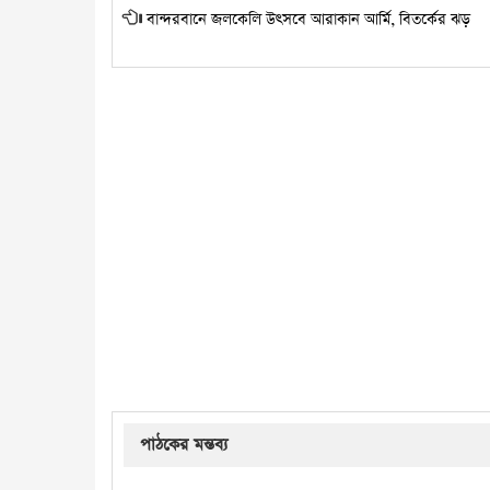
বান্দরবানে জলকেলি উৎসবে আরাকান আর্মি, বিতর্কের ঝড়
পাঠকের মন্তব্য