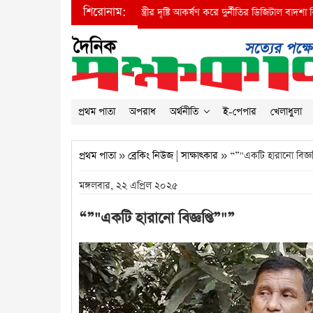
শিরোনাম:
●
প্রধানমন্ত্রীর দৃষ্টি আকর্ষণ করে দুর্নীতির ডিজিটাল বাদশা বিআইডব্ল
প্রথম পাতা
অপরাধ
অর্থনীতি
ই-পেপার
খেলাধুলা
প্রথম পাতা
»
ব্রেকিং নিউজ
|
সাক্ষাৎকার
» “”"একটি হারানো বিজ্ঞপ
মঙ্গলবার, ২২ এপ্রিল ২০২৫
“”"একটি হারানো বিজ্ঞপ্তি”"”