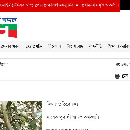
িউটিএর অতি: প্রধান প্রকৌশলী মজনু মিয়া
●
প্রধানমন্ত্রীর দৃষ্টি আকর্ষণ বি আই ডব্লুভিইউ
জেলার খবর
তথ্য-প্রযুক্তি
বিনোদন
বিশ্ব সংবাদ
রাজনীতি
শিক্ষা ও ক্যারি
্তি”"”
৫৪২ 
নিজস্ব প্রতিবেদকঃ
সাবেক পূবালী ব্যাংক কর্মকর্তা।