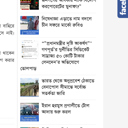
জনগণের অধিকার নাকি বিদেশি
করপোরেটের মুনাফা?”
নিষেধাজ্ঞা এড়াতে নাম বদলে
চীন সফরে মার্কো রুবিও
 বাহিরে
সে নাই।
“”প্রধানমন্ত্রীর দৃষ্টি আকর্ষণ”"
গণপূর্ত’র দুর্নীতির সিন্ডিকেট
়ে থাকেন
সাম্রাজ্য ৫০ কোটি টাকার
োগ করার
লেনদেন’র অভিযোগে
তোলপাড়
ভারত থেকে অনুপ্রবেশ ঠেকাতে
বেনাপোল সীমান্তে সর্বোচ্চ
সতর্কতা জারি
ইরান হরমুস প্রণালীতে টোল
আদায় শুরু করল