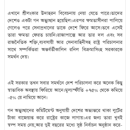
এখানে শ্রীলংকার উদাহরন বিবেচনায় নেয়া যেতে পারে।তাদের
দেশেও একটা গন অভ্যুত্থান হয়েছিল।এরপর ক্ষমতাসীনরা পালিয়ে
গেলেও পরে সেনাপ্রধানের ডাকে দেশে ফিরে আসে।তবে এসেই
তারা ক্ষমতা ফেরত চায়নি।রাজাপাক্সে আর তার দল এবং সব
রাজনৈতিক শক্তি,ব্যবসায়ী আর সেনাবাহিনীসহ রাষ্ট্র পরিচালনার
সাথে সম্পর্কিতরা অন্তর্বর্তীকালিন রনিল বিক্রমাসিংহ সরকারকে
সমর্থন দেয়।
এই সরকার তখন সবার সমর্থনে দেশ পরিচালনা করে অনেক কিছু
স্বাভাবিক অবস্থায় ফিরিয়ে আনে।মুল্যস্ফীতি +৭৫% থেকে কমিয়ে
-৫% য়ে নামিয়ে আনে।
গন অভ্যুত্থানের কমিটমেন্ট অনুযায়ী দেশের অভ্যন্তরে থাকা লুটের
টাকা বাজেয়াপ্ত করে রাষ্ট্রের কাজে লাগায়।এর জন্য তারা খুবই
স্বল্প সময় নেয়,আর দুই বছরের মধ্যে সুষ্ঠ নির্বাচন অনুষ্ঠান করে-