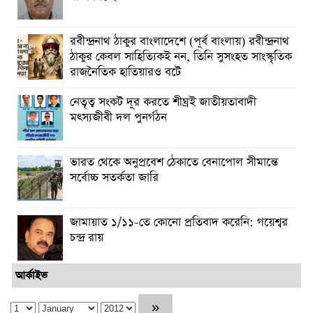
রবীন্দ্রনাথ ঠাকুর বাংলাদেশে (পূর্ব বাংলায়) রবীন্দ্রনাথ
ঠাকুর কেবল সাহিত্যিক‌ই নন, তিনি সুসংহত সাংস্কৃতিক
রাজনৈতিক হাতিয়ার‌ও বটে
নেতৃত্ব সংকট দূর করতে শীঘ্রই জাতীয়তাবাদী
মৎস্যজীবী দল পুনর্গঠন
ভারত থেকে অনুপ্রবেশ ঠেকাতে বেনাপোল সীমান্তে
সর্বোচ্চ সতর্কতা জারি
জামায়াত ১/১১-তে কোনো প্রতিবাদ করেনি: গয়েশ্বর
চন্দ্র রায়
আর্কাইভ