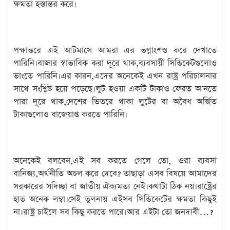
ক্ষমতা হস্তান্তর করে।
পক্ষান্তরে এই আটমাসে আমরা এর ভগ্নাংশও করে দেখাতে
পারিনি।বাজার স্বাভাবিক করা দূরে থাক,ব্যবসায়ী সিন্ডিকেটগুলোও
ভাংতে পারিনি।এর কারন,এদের অনেকেই এখন রাষ্ট্র পরিচালনার
সাথে সংশ্লিষ্ট হয়ে পড়েছে।লুট হওয়া একটি টাকাও ফেরত আনতে
পারা দূরে থাক,দেশের ভিতরে থাকা লুটের বা অবৈধ অর্জিত
টাকাগুলোও বাজেয়াপ্ত করতে পারিনি।
অনেকেই বলবেন,এই সব করতে গেলে তো, ওরা ব্যবসা
বানিজ্য,অর্থনীতি অচল করে দেবে? তাছাড়া এসব বিষয়ে আমাদের
সরকারের সদিচ্ছা বা জাতীয় ঐক্যমত্য নেই।কথাটা ঠিক নয়।রাষ্ট্রের
হাত অনেক লম্বা।সেই তুলনায় এইসব সিন্ডিকেটের ক্ষমতা কিছুই
না।রাষ্ট্র চাইলে সব কিছু করতে পারে।আর এইটা তো জনদাবী…?