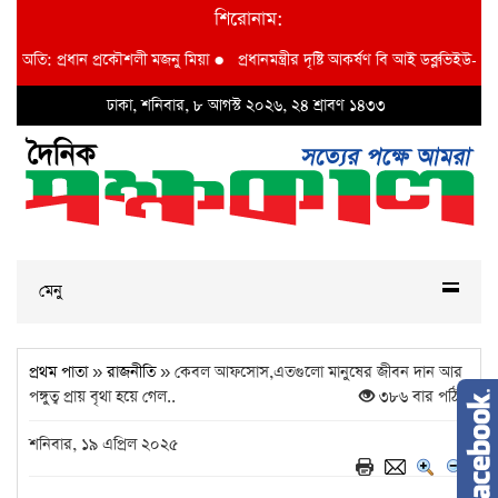
শিরোনাম:
প্রধান প্রকৌশলী মজনু মিয়া
●
প্রধানমন্ত্রীর দৃষ্টি আকর্ষণ বি আই ডব্লুভিইউ-তে দুর্নীতির
ঢাকা, শনিবার, ৮ আগস্ট ২০২৬, ২৪ শ্রাবণ ১৪৩৩
মেনু
প্রথম পাতা
»
রাজনীতি
» কেবল আফসোস,এতগুলো মানুষের জীবন দান আর
পঙ্গুত্ব প্রায় বৃথা হয়ে গেল..
৩৮৬ বার পঠিত
শনিবার, ১৯ এপ্রিল ২০২৫