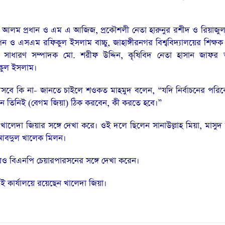
ীর আলম প্রধান ও এম এ আজিজ, প্রকৌশলী নেতা হারুনুর রশীদ ও রিয়াজু
ন ও এসএম রফিকুল ইসলাম বাচ্চু, ‍জাহাঙ্গীরনগর বিশ্ববিদ্যালয়ের শিক্ষ
েক সাধারণ সম্পাদক মো. শরীফ উদ্দিন, কৃষিবিদ নেতা হাসান জাফর 
িকুল ইসলাম।
আসবে কি না- জানতে চাইলে শওকত মাহমুদ বলেন, “যদি নির্বাচনের পরিব
 তখন তিনিই (বেগম জিয়া) ঠিক করবেন, কী করতে হবে।”
ালেদা জিয়ার সঙ্গে দেখা করে। ওই দলে ছিলেন সানাউল্লাহ মিয়া, মাসু
 আবদুল খালেক মিলন।
 চৌধুরীরও বিএনপি চেয়ারপারসনের সঙ্গে দেখা করেন।
কার্যালয়ে রয়েছেন খালেদা জিয়া।