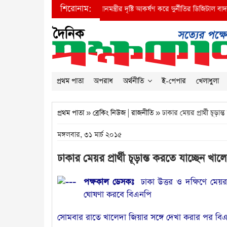
শিরোনাম:
●
প্রধানমন্ত্রীর দৃষ্টি আকর্ষণ করে দুর্নীতির ডিজিটাল বাদশা বিআইড
প্রথম পাতা
অপরাধ
অর্থনীতি
ই-পেপার
খেলাধুলা
প্রথম পাতা
»
ব্রেকিং নিউজ
|
রাজনীতি
» ঢাকার মেয়র প্রার্থী চূড়ান
মঙ্গলবার, ৩১ মার্চ ২০১৫
ঢাকার মেয়র প্রার্থী চূড়ান্ত করতে যাচ্ছেন খাল
পক্ষকাল ডেসকঃ
ঢাকা উত্তর ও দক্ষিণে মে
ঘোষণা করবে বিএনপি
সোমবার রাতে খালেদা জিয়ার সঙ্গে দেখা করার পর বি