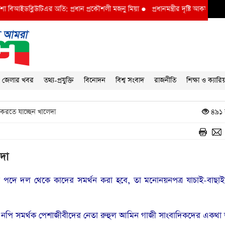
ব্লিউটিএর অতি: প্রধান প্রকৌশলী মজনু মিয়া
●
প্রধানমন্ত্রীর দৃষ্টি আকর্ষণ বি আই ডব্লুভ
জেলার খবর
তথ্য-প্রযুক্তি
বিনোদন
বিশ্ব সংবাদ
রাজনীতি
শিক্ষা ও ক্যারি
্ত করতে যাচ্ছেন খালেদা
৪৯১ 
েদা
য়র পদে দল থেকে কাদের সমর্থন করা হবে, তা মনোনয়নপত্র যাচাই-বাছা
এনপি সমর্থক পেশাজীবীদের নেতা রুহুল আমিন গাজী সাংবাদিকদের একথা 