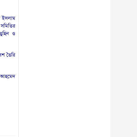
ল ইসলাম
ক সমিতির
তুহিন ও
েশ তৈরি
দ আহমেদ