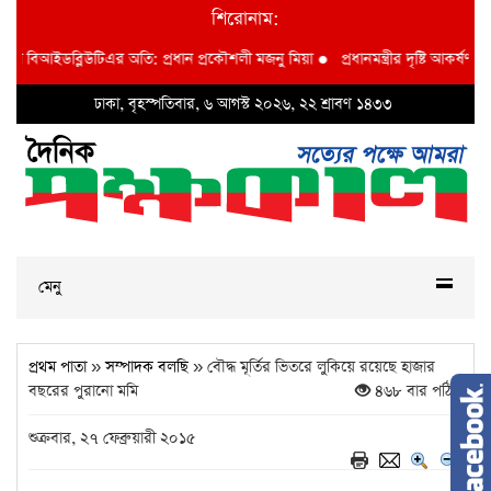
শিরোনাম:
দশা বিআইডব্লিউটিএর অতি: প্রধান প্রকৌশলী মজনু মিয়া
●
প্রধানমন্ত্রীর দৃষ্টি আকর্ষণ বি 
ঢাকা, বৃহস্পতিবার, ৬ আগস্ট ২০২৬, ২২ শ্রাবণ ১৪৩৩
মেনু
প্রথম পাতা
»
সম্পাদক বলছি
» বৌদ্ধ মূর্তির ভিতরে লুকিয়ে রয়েছে হাজার
বছরের পুরানো মমি
৪৬৮ বার পঠিত
শুক্রবার, ২৭ ফেব্রুয়ারী ২০১৫