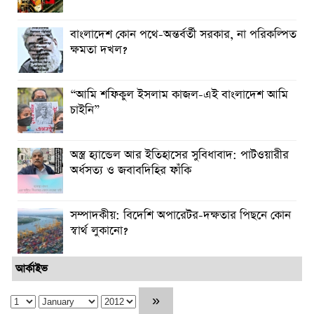
বাংলাদেশ কোন পথে-অন্তর্বর্তী সরকার, না পরিকল্পিত
ক্ষমতা দখল?
“আমি শফিকুল ইসলাম কাজল-এই বাংলাদেশ আমি
চাইনি”
অস্ত্র হ্যান্ডেল আর ইতিহাসের সুবিধাবাদ: পাটওয়ারীর
অর্ধসত্য ও জবাবদিহির ফাঁকি
সম্পাদকীয়: বিদেশি অপারেটর-দক্ষতার পিছনে কোন
স্বার্থ লুকানো?
আর্কাইভ