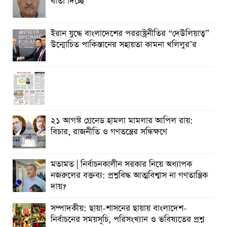
বার্তা দিচ্ছে
ইরান যুদ্ধে বাংলাদেশের পররাষ্ট্রনীতির “দেউলিয়াত্ব”
উন্মোচিত পাকিস্তানের সহায়তা কামনা খলিলুর’র
২১ আগস্ট গ্রেনেড হামলা মামলার আপিল রায়:
বিচার, রাজনীতি ও গণতন্ত্রের সন্ধিক্ষণে
মতামত | নির্বাচনকালীন সরকার নিয়ে অধ্যাপক
নজরুলের বক্তব্য: প্রশ্নবিদ্ধ আত্মবিশ্বাস না গণতান্ত্রিক
দায়?
সম্পাদকীয়: ছায়া-শাসনের ছায়ায় বাংলাদেশ-
নির্বাচনের সময়সূচি, পরিসংখ্যান ও ভবিষ্যতের প্রশ্ন