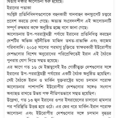
দ্বিতীয় দফার আলোচনা শুরু হয়েছে।
ইরানের পতাকা
সংশ্লিষ্ট প্রতিনিধিদলগুলোকে বহনকারী যানবাহন কনস্যুলেট চত্বরে
প্রবেশ করতে দেখা গেছে। অত্যন্ত সংবেদনশীল এই আলোচনাটি
সম্পূর্ণ রুদ্ধদ্বার কক্ষে অনুষ্ঠিত হচ্ছে বলে জানা গেছে।
আলোচনায় উপ-পররাষ্ট্রমন্ত্রী পর্যায়ে ইরানের প্রতিনিধিত্ব করছেন
দেশটির অভিজ্ঞ কূটনীতিক মাজিদ তখত-রাভাঞ্চি এবং কাজেম
গরিবাবাদি। ২০১৫ সালের পরমাণু চুক্তিতে স্বাক্ষরকারী ইউরোপীয়
দেশগুলোর বিশেষ অনুরোধের পরিপ্রেক্ষিতেই ইরান এই বৈঠকে
পুনরায় যোগ দিতে সম্মত হয়েছে।
এর আগে গত ১৬ মে ইস্তাম্বুলেই ই৩ গোষ্ঠীভুক্ত দেশগুলোর সঙ্গে
ইরানের উপ-পররাষ্ট্রমন্ত্রী পর্যায়ের একটি বৈঠক অনুষ্ঠিত হয়েছিল।
সেই বৈঠকে ইরান ও মার্কিন যুক্তরাষ্ট্রের মধ্যে চলমান পরোক্ষ
আলোচনার পাশাপাশি ইউরোপীয় দেশগুলোর সঙ্গেও সংলাপ
অব্যাহত রাখতে উভয় পক্ষ নীতিগতভাবে সম্মত হয়েছিল।
উল্লেখ্য, গত ১৩ জুন ইরানের ওপর ইসরায়েলের চালানো হামলার
পর পরিস্থিতি উত্তপ্ত হয়ে ওঠে। এর জের ধরে মার্কিন-ইরান পরোক্ষ
আলোচনা এবং ইউরোপীয় দেশগুলোর সঙ্গে চলমান বৃহত্তর