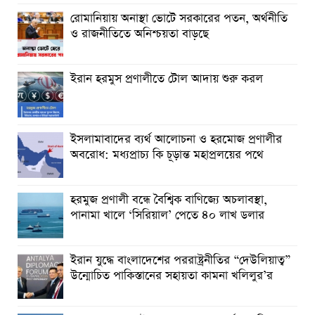
রোমানিয়ায় অনাস্থা ভোটে সরকারের পতন, অর্থনীতি
ও রাজনীতিতে অনিশ্চয়তা বাড়ছে
ইরান হরমুস প্রণালীতে টোল আদায় শুরু করল
ইসলামাবাদের ব্যর্থ আলোচনা ও হরমোজ প্রণালীর
অবরোধ: মধ্যপ্রাচ্য কি চূড়ান্ত মহাপ্রলয়ের পথে
হরমুজ প্রণালী বন্ধে বৈশ্বিক বাণিজ্যে অচলাবস্থা,
পানামা খালে ‘সিরিয়াল’ পেতে ৪০ লাখ ডলার
ইরান যুদ্ধে বাংলাদেশের পররাষ্ট্রনীতির “দেউলিয়াত্ব”
উন্মোচিত পাকিস্তানের সহায়তা কামনা খলিলুর’র