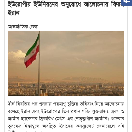
ইউরোপীয় ইউনিয়নের অনুরোধে আলোচনায় ফিরল
ইরান
আন্তর্জাতিক ডেস্ক
দীর্ঘ বিরতির পর পুনরায় পরমাণু চুক্তির ভবিষ্যৎ নিয়ে আলোচনায়
বসেছে ইরান এবং ইউরোপের তিন প্রধান শক্তি-যুক্তরাজ্য, ফ্রান্স ও
জার্মান চ্যান্সেলর ফ্রিডরিখ মের্ৎস-এর নেতৃত্বাধীন জার্মানি। শুক্রবার
তুরস্কের ইস্তাম্বুলে অবস্থিত ইরানের কনস্যুলেট জেনারেলে এই