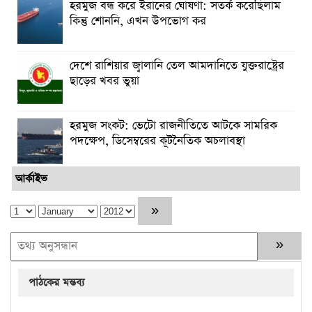
হরমুজ বন্ধ করে ইরানের ঘোষণা: সতর্ক করেছিলাম
কিন্তু শোননি, এখন উপভোগ কর
দেশে রাশিয়ার জ্বালানি তেল আমদানিতে যুক্তরাষ্ট্রের
ছাড়ের খবর ভুয়া
হরমুজ সংকট: ভেটো রাজনীতিতে আটকে সামরিক
পদক্ষেপ, ডিসেম্বরের কূটনৈতিক অচলাবস্থা
আর্কাইভ
পাঠকের মন্তব্য