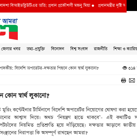
 বিআইডব্লিউটিএর অতি: প্রধান প্রকৌশলী মজনু মিয়া
●
প্রধানমন্ত্রীর দৃষ্টি আকর্ষণ বি আই 
জেলার খবর
তথ্য-প্রযুক্তি
বিনোদন
বিশ্ব সংবাদ
রাজনীতি
শিক্ষা ও ক্যারি
পাদকীয়: বিদেশি অপারেটর-দক্ষতার পিছনে কোন স্বার্থ লুকানো?
৩১৪ 
 কোন স্বার্থ লুকানো?
 মুরিং কন্টেইনার টার্মিনালে বিদেশি অপারেটর নিয়োগের ঘোষণা করা হয়েছ
ড়ানোর আশ্বাস দিয়ে। অথচ ‘নিয়ন্ত্রণ হাতে থাকবে’- এই কথাটিও 
ত্রপটচাঁদের নিয়মিত প্রতিশ্রুতি হয়ে দাঁড়িয়েছে। দক্ষতার আড়ালে জাতীয় স
মসংস্থানের নিরাপত্তা কি অসম্পূর্ণ রাখছেন আমরা?