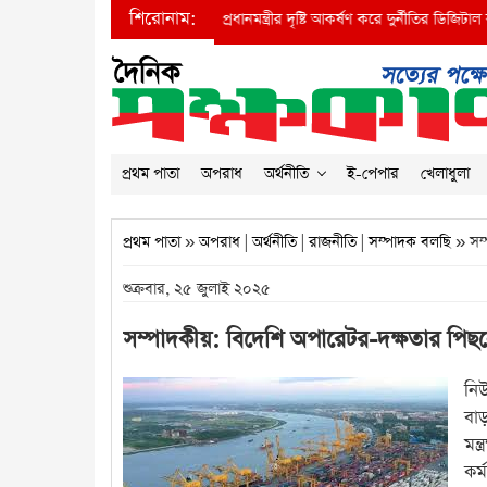
শিরোনাম:
●
প্রধানমন্ত্রীর দৃষ্টি আকর্ষণ করে দুর্নীতির ডিজিটাল বাদশা
প্রথম পাতা
অপরাধ
অর্থনীতি
ই-পেপার
খেলাধুলা
প্রথম পাতা
»
অপরাধ
|
অর্থনীতি
|
রাজনীতি
|
সম্পাদক বলছি
» সম্
শুক্রবার, ২৫ জুলাই ২০২৫
সম্পাদকীয়: বিদেশি অপারেটর-দক্ষতার পিছনে
নিউ
বা
মন্
কর্