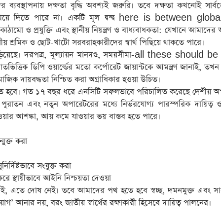
দর ব্যবস্থাপনায় দক্ষতা বৃদ্ধি অবশ্যই জরুরি। তবে দক্ষতা কখনোই সার্ব
িয়ে দিতে পারে না। একটি মূল দ্বন্দ্ব here is between globa
াঠামো ও প্রযুক্তি এবং স্থানীয় নিয়ন্ত্রণ ও বাধ্যবাধকতা: যেখানে আমাদের
ানীয় শ্রমিক ও ছোট-খাটো সরবরাহকারীদের স্বার্থ পিছিয়ে থাকতে পারে।
েগ বাড়িয়েছে। দরপত্র, মূল্যায়ন মানদণ্ড, সময়সীমা-all these should b
 ডিপি ওয়ার্ল্ডের মতো কর্পোরেট জায়ান্টকে আমন্ত্রণ জানাই, তখন কন্ট্
 ও সামাজিক দায়বদ্ধতা নিশ্চিত করা অগ্রাধিকার হওয়া উচিত।
 নিতে হবে। গত ১৭ বছর ধরে এনসিটি সফলভাবে পরিচালিত করেছে দেশীয় অ
াতন এবং নতুন অপারেটরের মধ্যে নির্ভরযোগ্য পারস্পরিক দায়িত্ব ও স
ওয়ার আশঙ্কা, আয় কমে যাওয়ার ভয় বাস্তব হতে পারে।
মুক্ত করা
ুনির্দিষ্টভাবে সংযুক্ত করা
 করে স্থায়ীভাবে আইনি নিশ্চয়তা দেওয়া
চাই, এতে দোষ নেই। তবে আমাদের পথ হতে হবে স্বচ্ছ, দমনমুক্ত এবং সার
নিয়োগ’ আনার নয়, বরং জাতীয় স্বার্থের রক্ষাকারী হিসেবে দায়িত্ব পালনের।