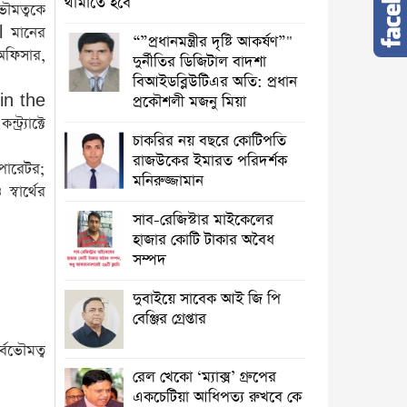
থামাতে হবে
ভৌমত্বকে
l মানের
“”প্রধানমন্ত্রীর দৃষ্টি আকর্ষণ”"
 অফিসার,
দুর্নীতির ডিজিটাল বাদশা
বিআইডব্লিউটিএর অতি: প্রধান
e in the
প্রকৌশলী মজনু মিয়া
র্যাক্টে
চাকরির নয় বছরে কোটিপতি
রাজউকের ইমারত পরিদর্শক
পারেটর;
মনিরুজ্জামান
্বার্থের
সাব-রেজিস্টার মাইকেলের
হাজার কোটি টাকার অবৈধ
সম্পদ
দুবাইয়ে সাবেক আই জি পি
বেঞ্জির গ্রেপ্তার
্বভৌমত্ব
রেল খেকো ‘ম্যাক্স’ গ্রুপের
একচেটিয়া আধিপত্য রুখবে কে