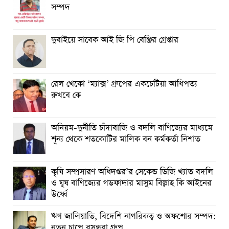
সম্পদ
দুবাইয়ে সাবেক আই জি পি বেঞ্জির গ্রেপ্তার
রেল খেকো ‘ম্যাক্স’ গ্রুপের একচেটিয়া আধিপত্য
রুখবে কে
অনিয়ম-দুর্নীতি চাঁদাবাজি ও বদলি বাণিজ্যের মাধ্যমে
শূন্য থেকে শতকোটির মালিক বন কর্মকর্তা নিশাত
কৃষি সম্প্রসারণ অধিদপ্তর’র সেকেন্ড ডিজি খ্যাত বদলি
ও ঘুষ বাণিজ্যের গডফাদার মাসুম বিল্লাহ কি আইনের
উর্ধ্বে
ঋণ জালিয়াতি, বিদেশি নাগরিকত্ব ও অফশোর সম্পদ:
নতুন চাপে বসুন্ধরা গ্রুপ