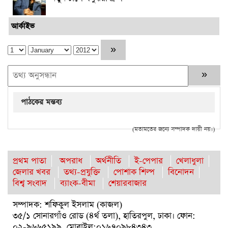
আর্কাইভ
পাঠকের মন্তব্য
(মতামতের জন্যে সম্পাদক দায়ী নয়।)
প্রথম পাতা
অপরাধ
অর্থনীতি
ই-পেপার
খেলাধুলা
জেলার খবর
তথ্য-প্রযুক্তি
পোশাক শিল্প
বিনোদন
বিশ্ব সংবাদ
ব্যাংক-বীমা
শেয়ারবাজার
সম্পাদক: শফিকুল ইসলাম (কাজল)
৩৫/১ সোনারগাঁও রোড (৪র্থ তলা), হাতিরপুল, ঢাকা। ফোন:
০২-৯৬৬৫১৯৯, মোবাইল:০১৬৭০৯৮৪৩৪৩