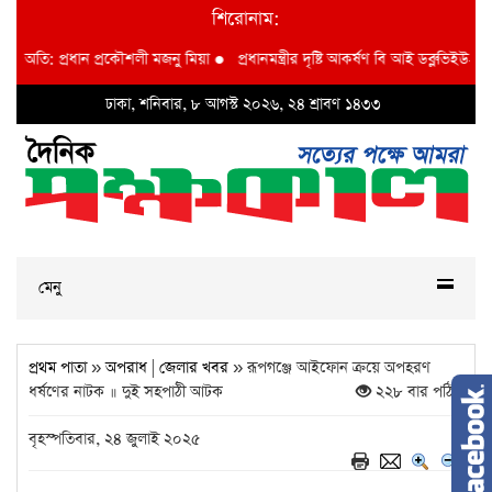
শিরোনাম:
: প্রধান প্রকৌশলী মজনু মিয়া
●
প্রধানমন্ত্রীর দৃষ্টি আকর্ষণ বি আই ডব্লুভিইউ-তে দুর্নীত
ঢাকা, শনিবার, ৮ আগস্ট ২০২৬, ২৪ শ্রাবণ ১৪৩৩
মেনু
প্রথম পাতা
»
অপরাধ
|
জেলার খবর
» রূপগঞ্জে আইফোন ক্রয়ে অপহরণ
ধর্ষণের নাটক ॥ দুই সহপাঠী আটক
২২৮ বার পঠিত
বৃহস্পতিবার, ২৪ জুলাই ২০২৫