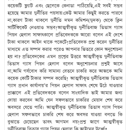
কয়েকটি ফ্ল্যাট এবং ছেলেকে কেনাডা পাঠিয়েছি,এই সবই সম্ভব
হয়েছে আমার দুর্নীতির পয়সায়।কেউ আমার কিছুই করতে পারবে
না,কারণ টাকা থাকলে দুর্নীতি দমন কমিশন(দুদক) থেকে ক্লিন
সার্টিফিকেট নেওয়াও সম্ভব!আত্মস্বীকৃত দুর্নীতিবাজ তিতাস গ্যাস
পিয়ন হেলাল সাক্ষাৎকালে প্রতিবেদককে আরো বলেন এই দেশে
টাকা থাকলে আইন থাকে পকেটে!প্রতিবেদক প্রশ্ন করেন দুর্নীতির
মাধ্যমে এত সম্পদ করার পরেও আপনার ভিতরে কোন অনুশোচনা
হয় না? প্রতিবেদকের এমন প্রশ্নের উত্তরে আত্মস্বীকৃত দুর্নীতিবাজ
তিতাস গ্যাস পিয়ন হেলাল বলেন অনুশোচনার প্রশ্নই আসে
না,আমি গর্ববোধ করি সামান্য বেতনে চাকরি করে আজকে আমি
কয়েক কোটি টাকার সম্পদ করেছি! আত্মস্বীকৃত দুর্নীতিবাজ তিতাস
গ্যাস প্রধান কার্যালয়’র পিয়ন হেলাল সাক্ষাৎ শেষে উঠে যাওয়ার
প্রাক্কালে এই প্রতিবেদককে বলেন সাংবাদিক ভাই আমার জন্য
দোয়া করবেন আমি যেন সফলভাবে চাকরির মেয়াদ শেষ করে
অবসরে যেতে পারি। আত্মস্বীকৃত দুর্নীতিবাজ তিতাস গ্যাস পিয়ন
হেলাল সফলভাবে চাকরি শেষ করে অবসর যাওয়া বলতে কি
বুঝাতে চেয়েছেন তাবৎ আগমন নয়!প্রশ্ন জাগে আত্মস্বীকৃত
দুর্নীতিবাজ তিতাস গ্যাস পিয়ন হেলাল কি আইনের ঊর্ধ্বে?