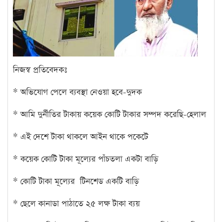
নিজস্ব প্রতিবেদকঃ
* অভিযোগ পেলে ব্যবস্থা নেওয়া হবে-দুদক
* আমি দুর্নীতির টাকায় কয়েক কোটি টাকার সম্পদ করেছি-হেলাল
* এই দেশে টাকা থাকলে আইন থাকে পকেটে
* কয়েক কোটি টাকা মূল্যের পাঁচতলা একটা বাড়ি
* কোটি টাকা মূল্যের টিনশেড একটি বাড়ি
* ছেলে কানাডা পাঠাতে ২৫ লক্ষ টাকা ব্যয়