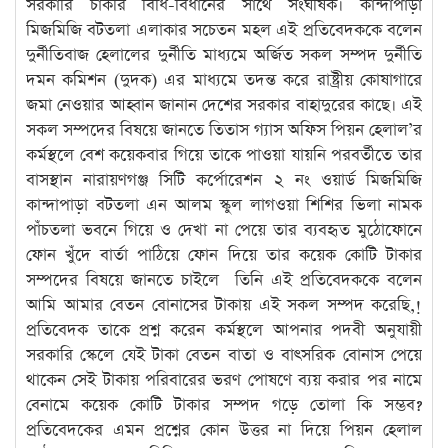
সরকারি চাকরি বিধি-বিধানের সাথে সংঘর্ষিক। কান্দাপাড়া
মিজমিজি বটতলা এলাকার সচেতন মহল এই প্রতিবেদককে বলেন
দুর্নীতিবাজ হেলালের দুর্নীতি মাধ্যমে অর্জিত সকল সম্পদ দুর্নীতি
দমন কমিশন (দুদক) এর মাধ্যমে তদন্ত করে রাষ্ট্রীয় কোষাগারে
জমা নেওয়ার আহ্বান জানান দেশের সরকার বাহাদুরের কাছে। এই
সকল সম্পদের বিষয়ে জানতে তিতাস গ্যাস অফিস পিয়ন হেলাল’র
কর্মস্থলে বেশ কয়েকবার গিয়ে তাকে পাওয়া যায়নি পরবর্তীতে তার
বাসস্থান নারায়ণগঞ্জ সিটি কর্পোরেশন ২ নং ওয়ার্ড মিজমিজি
কান্দাপাড়া বটতলা এন আলম স্কুল লাগওয়া শিশির ভিলা নামক
পাঁচতলা ভবনে গিয়ে ও দেখা না পেয়ে তার ব্যবহৃত মুঠোফোনে
ফোন খুঁদে বার্তা পাঠিয়ে ফোন দিয়ে তার কয়েক কোটি টাকার
সম্পদের বিষয়ে জানতে চাইলে তিনি এই প্রতিবেদককে বলেন
আমি আমার বেতন বোনাসের টাকায় এই সকল সম্পদ করেছি,!
প্রতিবেদক তাকে প্রশ্ন করেন কর্মস্থলে আপনার পদবী অনুযায়ী
সরকারি স্কেলে যেই টাকা বেতন বাতা ও বাৎসরিক বোনাস পেয়ে
থাকেন সেই টাকায় পরিবারের ভরণ পোষণে ব্যয় করার পর নামে
বেনামে কয়েক কোটি টাকার সম্পদ গড়ে তোলা কি সম্ভব?
প্রতিবেদকের এমন প্রশ্নের কোন উত্তর না দিয়ে পিয়ন হেলাল