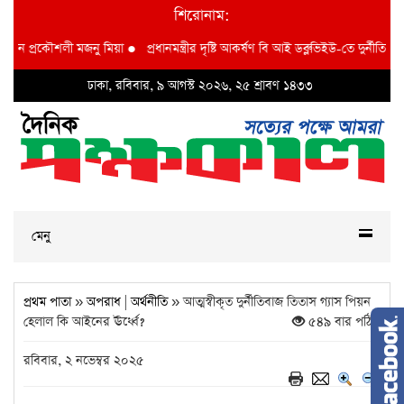
শিরোনাম:
ী মজনু মিয়া
●
প্রধানমন্ত্রীর দৃষ্টি আকর্ষণ বি আই ডব্লুভিইউ-তে দুর্নীতির বাদশ অতিরিক্ত
ঢাকা, রবিবার, ৯ আগস্ট ২০২৬, ২৫ শ্রাবণ ১৪৩৩
মেনু
প্রথম পাতা
»
অপরাধ
|
অর্থনীতি
» আত্মস্বীকৃত দুর্নীতিবাজ তিতাস গ্যাস পিয়ন
হেলাল কি আইনের ঊর্ধ্বে?
৫৪৯ বার পঠিত
রবিবার, ২ নভেম্বর ২০২৫