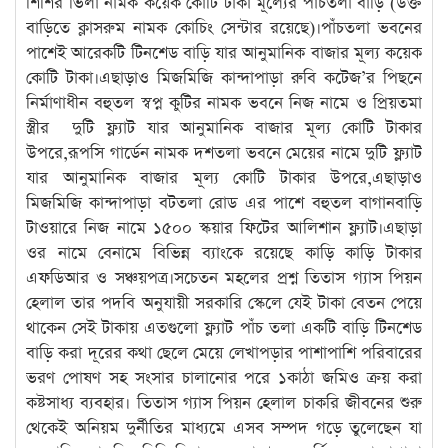
শিশির ভিলা নামক কয়েক কোটি টাকা মূল্যের পাঁচতলা বাড়ি (উক্ত
বাড়িতে ক্লাসরুম নামক কোচিং সেন্টার রয়েছে)।পাঁচতলা ভবনের
পাশেই আরেকটি টিনশেড বাড়ি যার আনুমানিক বাজার মূল্য কয়েক
কোটি টাকা।এছাড়াও মিজমিজি কান্দাপাড়া রুবি কটেজ’র পিছনে
নির্মাণাধীন বহুতল স্বপ্ন কুটির নামক ভবনে নিজ নামে ও প্রিয়তমা
স্ত্রীর দুটি ফ্ল্যাট যার আনুমানিক বাজার মূল্য কোটি টাকার
উপরে,রূপসি গার্ডেন নামক দশতলা ভবনে মেয়ের নামে দুটি ফ্ল্যাট
যার আনুমানিক বাজার মূল্য কোটি টাকার উপরে,এছাড়াও
মিজমিজি কান্দাপাড়া বটতলা রোড এর পাশে বহুতল বাগানবাড়ি
টাওয়ারে নিজ নামে ১৫০০ স্কয়ার ফিটের আলিশান ফ্ল্যাট।এছাড়া
ওর নামে বেনামে বিভিন্ন ব্যাংকে রয়েছে কাড়ি কাড়ি টাকার
এফডিআর ও সঞ্চয়পত্র।সচেতন মহলের প্রশ্ন তিতাস গ্যাস পিয়ন
হেলাল তার পদবি অনুযায়ী সরকারি স্কেলে যেই টাকা বেতন পেয়ে
থাকেন সেই টাকায় এতগুলো ফ্ল্যাট পাঁচ তলা একটি বাড়ি টিনশেড
বাড়ি করা দূরের কথা ছেলে মেয়ে লেখাপড়ার পাশাপাশি পরিবারের
ভরণ পোষণ সহ সংসার চালানোর পরে ১কাঠা জমিও ক্রয় করা
কষ্টসাধ্য ব্যবহার। তিতাস গ্যাস পিয়ন হেলাল চাকরি জীবনের শুরু
থেকেই অনিয়ম দুর্নীতির মাধ্যমে এসব সম্পদ গড়ে তুলেছেন যা