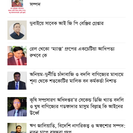
সম্পদ
দুবাইয়ে সাবেক আই জি পি বেঞ্জির গ্রেপ্তার
রেল খেকো ‘ম্যাক্স’ গ্রুপের একচেটিয়া আধিপত্য
রুখবে কে
অনিয়ম-দুর্নীতি চাঁদাবাজি ও বদলি বাণিজ্যের মাধ্যমে
শূন্য থেকে শতকোটির মালিক বন কর্মকর্তা নিশাত
কৃষি সম্প্রসারণ অধিদপ্তর’র সেকেন্ড ডিজি খ্যাত বদলি
ও ঘুষ বাণিজ্যের গডফাদার মাসুম বিল্লাহ কি আইনের
উর্ধ্বে
ঋণ জালিয়াতি, বিদেশি নাগরিকত্ব ও অফশোর সম্পদ:
নতুন চাপে বসুন্ধরা গ্রুপ