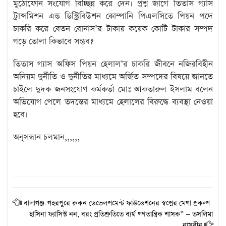
মুঠোফোন সংযোগ বিচ্ছিন্ন করে দেন। প্রশ্ন জাগে তিতাস গ্যাস
ট্রান্সমিশন এন্ড ডিস্ট্রিবিউশন কোম্পানি পিএলসিতে পিয়ন পদে
চাকরি করে বেতন বোনাস’র টাকায় কয়েক কোটি টাকার সম্পদ
গড়ে তোলা কিভাবে সম্ভব?
তিতাস গ্যাস অফিস পিয়ন হেলাল’র চাকরি জীবনে নজিরবিহীন
অনিয়ম দুর্নীতি ও দুর্নীতির মাধ্যমে অর্জিত সম্পদের বিষয়ে জানতে
চাইলে দুদক জনসংযোগ কর্মকর্তা মোঃ আকতারুল ইসলাম বলেন
অভিযোগ পেলে তদন্তের মাধ্যমে হেলালের বিরুদ্ধে ব্যবস্থা নেওয়া
হবে।
অনুসন্ধান চলমান,,,,,,
বালাগঞ্জ-গহরপুরে রুকন ডেভেলপমেন্ট ফাউন্ডেশনের স্বপ্নের মেগা প্রকল্প
হাসিনা ফ্যাসিস্ট নন, বরং প্রতিশ্রুতিতে ব্যর্থ গণতান্ত্রিক শাসক” — তসলিমা
নাসরীন