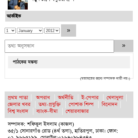
আর্কাইভ
পাঠকের মন্তব্য
(মতামতের জন্যে সম্পাদক দায়ী নয়।)
প্রথম পাতা
অপরাধ
অর্থনীতি
ই-পেপার
খেলাধুলা
জেলার খবর
তথ্য-প্রযুক্তি
পোশাক শিল্প
বিনোদন
বিশ্ব সংবাদ
ব্যাংক-বীমা
শেয়ারবাজার
সম্পাদক: শফিকুল ইসলাম (কাজল)
৩৫/১ সোনারগাঁও রোড (৪র্থ তলা), হাতিরপুল, ঢাকা। ফোন:
০২-৯৬৬৫১৯৯, মোবাইল:০১৬৭০৯৮৪৩৪৩