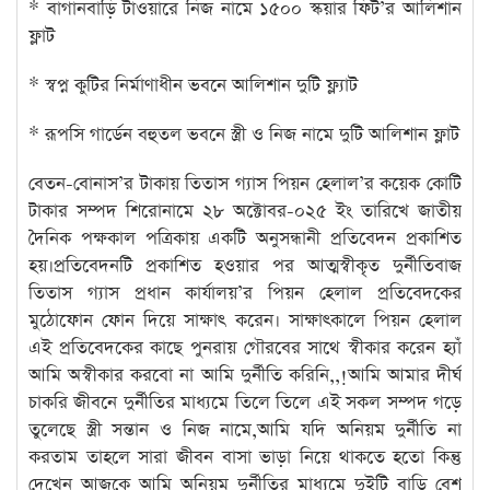
* বাগানবাড়ি টাওয়ারে নিজ নামে ১৫০০ স্কয়ার ফিট’র আলিশান
ফ্লাট
* স্বপ্ন কুটির নির্মাণাধীন ভবনে আলিশান দুটি ফ্ল্যাট
* রূপসি গার্ডেন বহুতল ভবনে স্ত্রী ও নিজ নামে দুটি আলিশান ফ্লাট
বেতন-বোনাস’র টাকায় তিতাস গ্যাস পিয়ন হেলাল’র কয়েক কোটি
টাকার সম্পদ শিরোনামে ২৮ অক্টোবর-০২৫ ইং তারিখে জাতীয়
দৈনিক পক্ষকাল পত্রিকায় একটি অনুসন্ধানী প্রতিবেদন প্রকাশিত
হয়।প্রতিবেদনটি প্রকাশিত হওয়ার পর আত্মস্বীকৃত দুর্নীতিবাজ
তিতাস গ্যাস প্রধান কার্যালয়’র পিয়ন হেলাল প্রতিবেদকের
মুঠোফোন ফোন দিয়ে সাক্ষাৎ করেন। সাক্ষাৎকালে পিয়ন হেলাল
এই প্রতিবেদকের কাছে পুনরায় গৌরবের সাথে স্বীকার করেন হ্যাঁ
আমি অস্বীকার করবো না আমি দুর্নীতি করিনি,,!আমি আমার দীর্ঘ
চাকরি জীবনে দুর্নীতির মাধ্যমে তিলে তিলে এই সকল সম্পদ গড়ে
তুলেছে স্ত্রী সন্তান ও নিজ নামে,আমি যদি অনিয়ম দুর্নীতি না
করতাম তাহলে সারা জীবন বাসা ভাড়া নিয়ে থাকতে হতো কিন্তু
দেখেন আজকে আমি অনিয়ম দুর্নীতির মাধ্যমে দুইটি বাড়ি বেশ