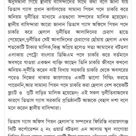
অনুসন্ধানী গিয়ে স্থানীয় বাসিন্দাদের সাথে কথা বলে জানা যায়
তিতাস গ্যাস প্রধান কার্যালয়ের সামান্য পিয়ন পদে চাকরি করে
অনিয়ম দুর্নীতির মাধ্যমে এতগুলো সম্পদের মালিক হয়েছেন।
স্থানীয় বাসিন্দারা আরো জানান তিতাস গ্যাস অফিসে পিয়ন পদে
চাকরি করে হেলাল দুর্নীতির আলাদিনের চেরাগ হাতে
পেয়েছেন,দুর্নীতির সেই আলাদিনের চেরাগের ছোঁয়ায় হেলাল এখন
শতকোটি টাকার মালিক,কিন্তু অপ্রিয় হলেও সত্য আমাদের বটতলা
এলাকায় পেট্রো বাংলার ডিজিএম পদে চাকরি করে বর্তমানে
অবসরে যাওয়া একজন ব্যক্তি আছেন তিনি চাকরি জীবনে কখনো
অনিয়ম-দূর্নীতি করেন নাই বিধায় সরকারি চাকরি থেকে অবসরের
পরেও নিজের থাকার জায়গায়ও একটি ভালো বিল্ডিং করতে
পারেননি,আর সামান্য পিয়ন পদে চাকরি করা হেলাল বেশ কয়েকটি
ফ্ল্যাট ও দুটি বাড়ির মালিক হয়েছেন! এই সকল দুর্নীতিবাজদের
কারণে তিতাস গ্যাস সরকারি প্রতিষ্ঠানটি আজকে বেহাল দশা বলে
মনে করেন স্থানীয় বাসিন্দারা।
তিতাস গ্যাস অফিস পিয়ন হেলাল’র সম্পদের ফিরিস্তি নারায়ণগঞ্জ
সিটি কর্পোরেশন ২ নং ওয়ার্ড বটতলা এন আলাম স্কুল লাগোয়া