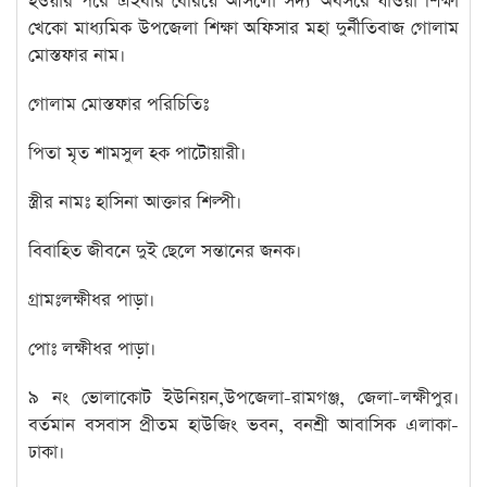
হওয়ার পরে এইবার বেরিয়ে আসলো সদ্য অবসরে যাওয়া শিক্ষা
খেকো মাধ্যমিক উপজেলা শিক্ষা অফিসার মহা দুর্নীতিবাজ গোলাম
মোস্তফার নাম।
গোলাম মোস্তফার পরিচিতিঃ
পিতা মৃত শামসুল হক পাটোয়ারী।
স্ত্রীর নামঃ হাসিনা আক্তার শিল্পী।
বিবাহিত জীবনে দুই ছেলে সন্তানের জনক।
গ্রামঃলক্ষীধর পাড়া।
পোঃ লক্ষীধর পাড়া।
৯ নং ভোলাকোট ইউনিয়ন,উপজেলা-রামগঞ্জ, জেলা-লক্ষীপুর।
বর্তমান বসবাস প্রীতম হাউজিং ভবন, বনশ্রী আবাসিক এলাকা-
ঢাকা।