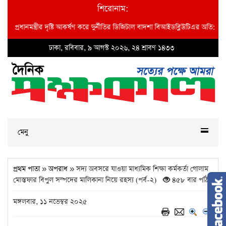
শিরোনাম:
রীর দৃষ্টি আকর্ষণ করে দুর্নীতির ডিজিটাল বাদশা বিআইডব্লিউটিএর অতি: প্রধান প্রকৌশলী ম
ঢাকা, রবিবার, ৯ আগস্ট ২০২৬, ২৪ শ্রাবণ ১৪৩৩
মেনু
প্রথম পাতা
»
অপরাধ
» সদ্য অবসরে যাওয়া মাধ্যমিক শিক্ষা কর্মকর্তা গোলাম
মোস্তফার বিপুল সম্পদের মালিকানা নিয়ে রহস্য (পর্ব-২)
৪৫৮ বার পঠিত
মঙ্গলবার, ১১ নভেম্বর ২০২৫