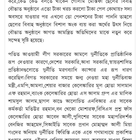
করে,কেউ কেউ বলতে থাকেন গোলাম মোস্তফা ছেলের বিবাহ
বৌভাত অনুষ্ঠানে এতো টাকা খরচ করলো টাকা পেল কোথায়? সদ্য
অবসরে যাওয়ার পর এখনো তো পেনশনের টাকা পাননি তাহলে
ছেলের বিবাহ অনুষ্ঠানে বিশাল অংক ব্যয় করা অর্থের উৎস নিয়ে
বৌভাত অনুষ্ঠানে আগত আমন্ত্রিত অতিথিদের মাঝে নতুন করে
সন্দেহ সৃষ্টি হয়েছে।
পতিত আওয়ামী লীগ সরকারের আমলে দুর্নীতিকে প্রাতিষ্ঠানিক
রূপ দেওয়ার কারণে,দেশের সরকারি,আধা সরকারি,স্বায়ত্তশাসিত
প্রতিষ্ঠানগুলোতে দুর্নীতি মরণব্যাধি ক্যান্সার এর রূপ ধারণ
করেছিল।বিগত সরকারের সময়ে জন্ম নেওয়া মহা দুর্নীতিবাজ
মন্ত্রী,এমপি,আমলা,শেয়ার বাজার কেলেঙ্কারির মূল হোতা সালমান
এফ রহমান,ব্যাংক কেলেঙ্কারির হোতা এস আলম গ্রুপ এর মালিক
শামসুল আলম,ছাগল কাণ্ডে আলোচিত এনবিআর এর সাবেক
কর্মকর্তা মতিউর রহমান,বন খেকো মোশারফ,বিসিএস প্রশ্ন ফাঁস
কেলেঙ্কারির হোতা আবেদ আলী,পুলিশের সাবেক মহাপরিদর্শক
বেনজির আহমেদ,সিআইডি সাবেক প্রধান মোহাম্মদ আলী মিয়া
গংদের অনিয়ম দুর্নীতির ফিরিস্তি একে একে গণমাধ্যমে প্রকাশিত