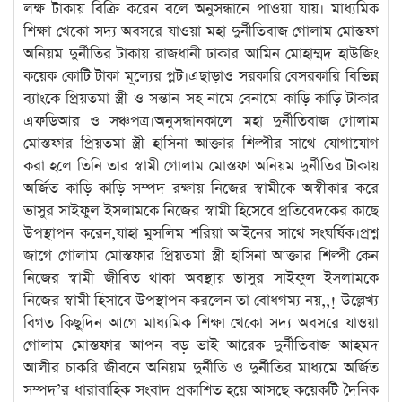
লক্ষ টাকায় বিক্রি করেন বলে অনুসন্ধানে পাওয়া যায়। মাধ্যমিক
শিক্ষা খেকো সদ্য অবসরে যাওয়া মহা দুর্নীতিবাজ গোলাম মোস্তফা
অনিয়ম দুর্নীতির টাকায় রাজধানী ঢাকার আমিন মোহাম্মদ হাউজিং
কয়েক কোটি টাকা মূল্যের প্লট।এছাড়াও সরকারি বেসরকারি বিভিন্ন
ব্যাংকে প্রিয়তমা স্ত্রী ও সন্তান-সহ নামে বেনামে কাড়ি কাড়ি টাকার
এফডিআর ও সঞ্চপত্র।অনুসন্ধানকালে মহা দুর্নীতিবাজ গোলাম
মোস্তফার প্রিয়তমা স্ত্রী হাসিনা আক্তার শিল্পীর সাথে যোগাযোগ
করা হলে তিনি তার স্বামী গোলাম মোস্তফা অনিয়ম দুর্নীতির টাকায়
অর্জিত কাড়ি কাড়ি সম্পদ রক্ষায় নিজের স্বামীকে অস্বীকার করে
ভাসুর সাইফুল ইসলামকে নিজের স্বামী হিসেবে প্রতিবেদকের কাছে
উপস্থাপন করেন,যাহা মুসলিম শরিয়া আইনের সাথে সংঘর্ষিক।প্রশ্ন
জাগে গোলাম মোস্তফার প্রিয়তমা স্ত্রী হাসিনা আক্তার শিল্পী কেন
নিজের স্বামী জীবিত থাকা অবস্থায় ভাসুর সাইফুল ইসলামকে
নিজের স্বামী হিসাবে উপস্থাপন করলেন তা বোধগম্য নয়,,! উল্লেখ্য
বিগত কিছুদিন আগে মাধ্যমিক শিক্ষা খেকো সদ্য অবসরে যাওয়া
গোলাম মোস্তফার আপন বড় ভাই আরেক দুর্নীতিবাজ আহমদ
আলীর চাকরি জীবনে অনিয়ম দুর্নীতি ও দুর্নীতির মাধ্যমে অর্জিত
সম্পদ’র ধারাবাহিক সংবাদ প্রকাশিত হয়ে আসছে কয়েকটি দৈনিক