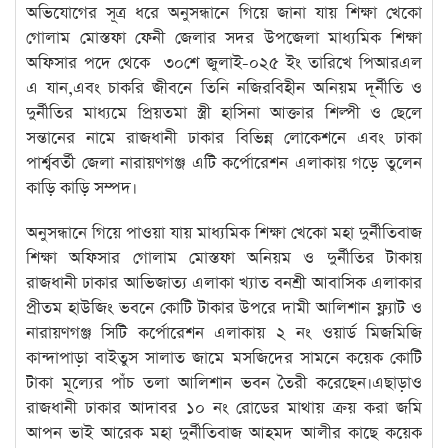
অভিযোগের সূত্র ধরে অনুসন্ধানে গিয়ে জানা যায় শিক্ষা খেকো
গোলাম মোস্তফা ফেনী জেলার সদর উপজেলা মাধ্যমিক শিক্ষা
অফিসার পদে থেকে ৩০শে জুলাই-০২৫ ইং তারিখে পিআরএল
এ যান,এবং চাকরি জীবনে তিনি নজিরবিহীন অনিয়ম দূর্নীতি ও
দুর্নীতির মাধ্যমে প্রিয়তমা স্ত্রী হাসিনা আক্তার শিল্পী ও ছেলে
সন্তানের নামে রাজধানী ঢাকার বিভিন্ন লোকেশনে এবং ঢাকা
পার্শ্ববর্তী জেলা নারায়ণগঞ্জ এটি কর্পোরেশন এলাকায় গড়ে তুলেন
কাড়ি কাড়ি সম্পদ।
অনুসন্ধানে গিয়ে পাওয়া যায় মাধ্যমিক শিক্ষা খেকো মহা দুর্নীতিবাজ
শিক্ষা অফিসার গোলাম মোস্তফা অনিয়ম ও দুর্নীতির টাকায়
রাজধানী ঢাকার আভিজাত্য এলাকা খ্যাত বনশ্রী আবাসিক এলাকার
প্রীতম হাউজিং ভবনে কোটি টাকার উপরে দামী আলিশান ফ্ল্যাট ও
নারায়ণগঞ্জ সিটি কর্পোরেশন এলাকায় ২ নং ওয়ার্ড মিজমিজি
কান্দাপাড়া বাইতুস সালাত জামে মসজিদের সামনে কয়েক কোটি
টাকা মূল্যের পাঁচ তলা আলিশান ভবন তৈরী করেছেন।এছাড়াও
রাজধানী ঢাকার আদাবর ১০ নং রোডের মাথায় ক্রয় করা জমি
আপন ভাই আরেক মহা দুর্নীতিবাজ আহমদ আলীর কাছে কয়েক