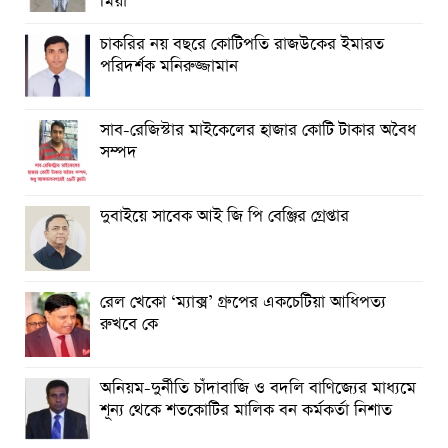
মিয়া
চাকরির নয় বছরে কোটিপতি রাজউকের ইমারত
পরিদর্শক মনিরুজ্জামান
সাব-রেজিস্টার মাইকেলের হাজার কোটি টাকার অবৈধ
সম্পদ
দুবাইয়ে সাবেক আই জি পি বেঞ্জির গ্রেপ্তার
রেল খেকো ‘ম্যাক্স’ গ্রুপের একচেটিয়া আধিপত্য
রুখবে কে
অনিয়ম-দুর্নীতি চাঁদাবাজি ও বদলি বাণিজ্যের মাধ্যমে
শূন্য থেকে শতকোটির মালিক বন কর্মকর্তা নিশাত