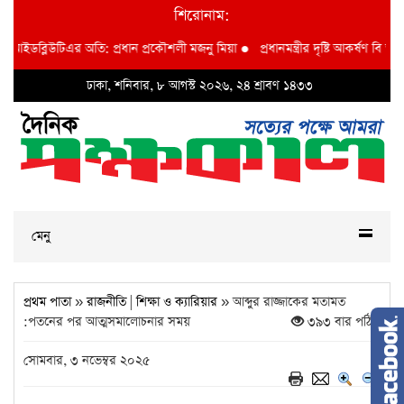
শিরোনাম:
ইডব্লিউটিএর অতি: প্রধান প্রকৌশলী মজনু মিয়া
●
প্রধানমন্ত্রীর দৃষ্টি আকর্ষণ বি আই ডব্লু
ঢাকা, শনিবার, ৮ আগস্ট ২০২৬, ২৪ শ্রাবণ ১৪৩৩
মেনু
প্রথম পাতা
»
রাজনীতি
|
শিক্ষা ও ক্যারিয়ার
» আব্দুর রাজ্জাকের মতামত
:পতনের পর আত্মসমালোচনার সময়
৩৯৩ বার পঠিত
সোমবার, ৩ নভেম্বর ২০২৫