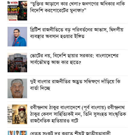
“চুক্তির আড়ালে কার খেলা? জনগণের অধিকার নাকি
বিদেশি করপোরেটের মুনাফা?”
ব্রিটিশ রাজনীতিতে বড় পরিবর্তনের আভাস, দ্বিদলীয়
ব্যবস্থার অবসান হওয়ার ইঙ্গিত
ভোটের নয়, বিদেশি ছায়ার সরকার: বাংলাদেশের
সার্বভৌমত্ব আজ কার হাতে?
দুই বাংলার রাজনীতির অদ্ভুত সন্ধিক্ষণে দাঁড়িয়ে কি
বার্তা দিচ্ছে
রবীন্দ্রনাথ ঠাকুর বাংলাদেশে (পূর্ব বাংলায়) রবীন্দ্রনাথ
ঠাকুর কেবল সাহিত্যিক‌ই নন, তিনি সুসংহত সাংস্কৃতিক
রাজনৈতিক হাতিয়ার‌ও বটে
নেতৃত্ব সংকট দূর করতে শীঘ্রই জাতীয়তাবাদী