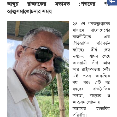
আব্দুর রাজ্জাকের মতামত :পতনের পর
আত্মসমালোচনার সময়
২৪ শে গণঅভ্যুত্থানের
মাধ্যমে বাংলাদেশের
রাজনীতিতে এক
ঐতিহাসিক পরিবর্তন
ঘটেছে। দীর্ঘ দেড়
দশকের শাসন শেষে
আওয়ামী লীগ আজ
আর রাষ্ট্রক্ষমতায় নেই।
এই পতন আকস্মিক
নয়; বরং এটি বহু
বছরের রাজনৈতিক
অন্ধতা, অহঙ্কার ও
আত্মসমালোচনার
অভাবের স্বাভাবিক
পরিণতি।