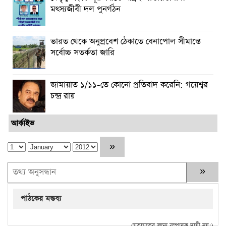
মৎস্যজীবী দল পুনর্গঠন
ভারত থেকে অনুপ্রবেশ ঠেকাতে বেনাপোল সীমান্তে
সর্বোচ্চ সতর্কতা জারি
জামায়াত ১/১১-তে কোনো প্রতিবাদ করেনি: গয়েশ্বর
চন্দ্র রায়
আর্কাইভ
পাঠকের মন্তব্য
(মতামতের জন্যে সম্পাদক দায়ী নয়।)