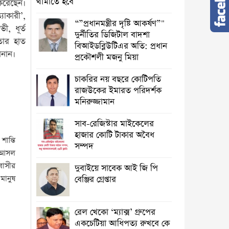
থামাতে হবে
করেছেন।
যাকারী’,
“”প্রধানমন্ত্রীর দৃষ্টি আকর্ষণ”"
, ধূর্ত
দুর্নীতির ডিজিটাল বাদশা
তার হাত
বিআইডব্লিউটিএর অতি: প্রধান
ানান।
প্রকৌশলী মজনু মিয়া
চাকরির নয় বছরে কোটিপতি
রাজউকের ইমারত পরিদর্শক
মনিরুজ্জামান
সাব-রেজিস্টার মাইকেলের
হাজার কোটি টাকার অবৈধ
ান্তি
সম্পদ
র আসল
বাসীর
দুবাইয়ে সাবেক আই জি পি
বেঞ্জির গ্রেপ্তার
 মানুষ
রেল খেকো ‘ম্যাক্স’ গ্রুপের
একচেটিয়া আধিপত্য রুখবে কে