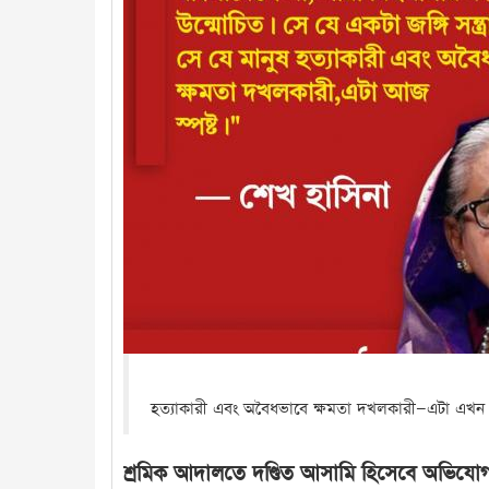
হত্যাকারী এবং অবৈধভাবে ক্ষমতা দখলকারী—এটা এখন স
শ্রমিক আদালতে দণ্ডিত আসামি হিসেবে অভিযো