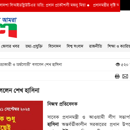
 বিআইডব্লিউটিএর অতি: প্রধান প্রকৌশলী মজনু মিয়া
●
প্রধানমন্ত্রীর দৃষ্টি আকর্ষণ বি আই 
জেলার খবর
তথ্য-প্রযুক্তি
বিনোদন
বিশ্ব সংবাদ
রাজনীতি
শিক্ষা ও ক্যারি
হত্যাকারী ও অর্থলোভী’ বললেন শেখ হাসিনা
৫২০ 
 বললেন শেখ হাসিনা
নিজস্ব প্রতিবেদক
সাবেক প্রধানমন্ত্রী ও আওয়ামী লীগ সভ
হাসিনা
অন্তর্বর্তীকালীন সরকারের প্রধান উপদ