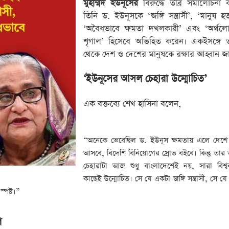
মুহাম্মদ ইউনূসের
বিরুদ্ধে তীব্র সমালোচনা 
তিনি ড. ইউনূসকে ‘জঙ্গি সন্ত্রাসী’, ‘মানুষ হত্
‘অবৈধভাবে ক্ষমতা দখলকারী’ এবং ‘অর্থলোভী
শৃগাল’ হিসেবে অভিহিত করেন। একইসঙ্গে 
থেকে দেশ ও দেশের মানুষকে রক্ষার আহ্বান জ
‘ইউনূসের আসল চেহারা উন্মোচিত’
এক বক্তব্যে শেখ হাসিনা বলেন,
“অনেকে ভেবেছিল ড. ইউনূস ক্ষমতায় এলে দেশে শ
আসবে, বিদেশি বিনিয়োগের স্রোত বইবে। কিন্তু তা
চেহারাটা আজ শুধু বাংলাদেশেই নয়, সারা বিশ্ব
কাছেই উন্মোচিত। সে যে একটা জঙ্গি সন্ত্রাসী, সে যে
্পষ্ট।”
গ