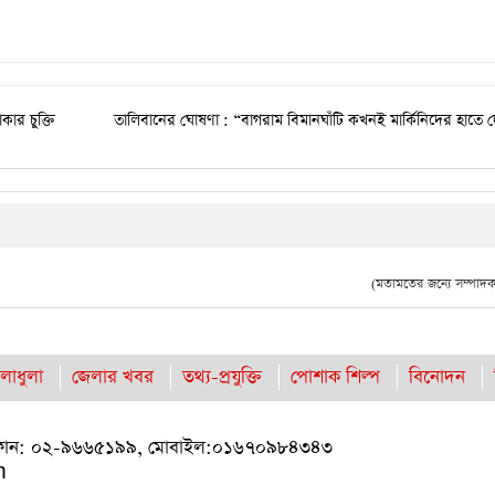
ার চুক্তি
তালিবানের ঘোষণা : “বাগরাম বিমানঘাঁটি কখনই মার্কিনিদের হাতে 
(মতামতের জন্যে সম্পাদক 
লাধুলা
জেলার খবর
তথ্য-প্রযুক্তি
পোশাক শিল্প
বিনোদন
কা। ফোন: ০২-৯৬৬৫১৯৯, মোবাইল:০১৬৭০৯৮৪৩৪৩
m