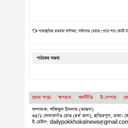
পদোন্নতির রমরমা বাণিজ্য: সচিবের চেয়ার পেতে শত কোটি টাক
পাঠকের মন্তব্য
প্রথম পাতা
অপরাধ
অর্থনীতি
ই-পেপার
খে
সম্পাদক: শফিকুল ইসলাম (কাজল)
৩৫/১ সোনারগাঁও রোড (৪র্থ তলা), হাতিরপুল, ঢা
ই-মেইল: dailypokkhokalnews@gmail.co