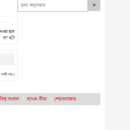
দেওয়া হবে
না”
দায়ী নয়।)
বিশ্ব সংবাদ
ব্যাংক-বীমা
শেয়ারবাজার