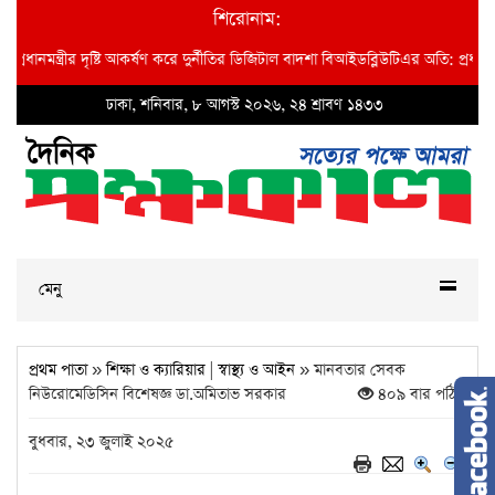
শিরোনাম:
ীর দৃষ্টি আকর্ষণ করে দুর্নীতির ডিজিটাল বাদশা বিআইডব্লিউটিএর অতি: প্রধান প্রকৌশলী মজন
ঢাকা, শনিবার, ৮ আগস্ট ২০২৬, ২৪ শ্রাবণ ১৪৩৩
মেনু
প্রথম পাতা
»
শিক্ষা ও ক্যারিয়ার
|
স্বাস্থ্য ও আইন
» মানবতার সেবক
নিউরোমেডিসিন বিশেষজ্ঞ ডা.অমিতাভ সরকার
৪০৯ বার পঠিত
বুধবার, ২৩ জুলাই ২০২৫