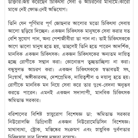
ডাক্তার।জয় করেছেন চিকিৎসা সেবা ও আচরনের মাধ্যমে।কারো
মাঝে নেই ক্ষোভ।নেই অভিযোগ।
তিনি যেন পূর্ণিমার পূর্ণ জোছনার আলোর মতো চিকিৎসা সেবায়
আলো ছড়িয়ে দিচ্ছেন। একজন চিকিৎসক মানুষকে সেবা করার যত
বেশি সুযোগ পান, অন্য পেশাজীবীরা তা পান না। তাই চিকিৎসককে
আগে ভালো মানুষ হতে হয়, তাহলেই তিনি হতে পারেন আদর্শিক,
মানবিক একজন চিকিৎসক। একজন চিকিৎসকের অন্যতম দায়িত্ব
হচ্ছে রোগীকে সম্মান করা। কোনোরূপ তুচ্ছতাচ্ছিল্য না করা।
বন্ধুসুলভ আচরণ করা। একজন চিকিৎসককে স্বভাবতই সৎ,
নিঃস্বার্থ, অঙ্গীকারবদ্ধ, দেশপ্রেমিক, দায়িত্বশীল ও দয়ালু হতে হয়।
রোগীকে মানবিক মন নিয়ে সেবা করে তার দুঃখ-বেদনা অনুভব
করতে পারেন। এমনই একজন সদালাপী, মানবিক চিকিৎসক
অমিতাভ সরকার।
বরিশালের বিশিষ্ট স্নায়ুরোগ বিশেষজ্ঞ ডা: অমিতাভ সরকার
নিউরোলজি ডিগ্রিধারী একজন নিউরোমেডিসিন বিশেষজ্ঞ।
মাথাব্যথা, স্ট্রোক, মস্তিষ্কের সংক্রমণ এবং স্নায়ুবিক দুর্বলতার
চিকিৎসায় তার বিশেষ দক্ষতা রয়েছে।