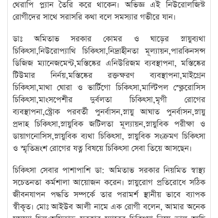
থেরাপি প্ল্যান তৈরি করে থাকেন। অভিজ্ঞ এই নিউরোলজিস্ট
রোগীদের সাথে সরাসরি কথা বলে সমস্যার গভীরে যান।
ডাঃ অমিতাভ সরকার কোমর ও ঘাড়ের স্নায়ুব্যথা
চিকিৎসা,নিউরোপ্যাথি চিকিৎসা,নিদ্রাহীনতা মূল্যায়ন,পারকিনসন্স
ডিজিজ ম্যানেজমেন্ট,মস্তিষ্কের এনিউরিজম ব্যবস্থাপনা, মস্তিষ্কের
টিউমার নির্নয়,মস্তিষ্কের রক্তক্ষরণ ব্যবস্থাপনা,মাইগ্রেন
চিকিৎসা,মাথা ঘোরা ও ভার্টিগো চিকিৎসা,মাল্টিপল স্ক্লেরোসিস
চিকিৎসা,মাংসপেশীর দুর্বলতা চিকিৎসা,মৃগী রোগের
ব্যবস্থাপনা,স্ট্রোক পরবর্তী পুনর্বাসন,স্নায়ু আঘাত পুনর্বাসন,স্নায়ু
প্রদাহ চিকিৎসা,স্নায়ুবিক জটিলতা মূল্যায়ন,স্নায়ুবিক পরীক্ষা ও
ডায়াগনোসিস,স্নায়ুবিক ব্যথা চিকিৎসা, স্নায়ুবিক সংক্রমণ চিকিৎসা
ও স্মৃতিভ্রংশ রোগের যত্ন বিষয়ে চিকিৎসা সেবা তিয়ে আসছেন।
চিকিৎসা সেবার পাশাপাশি ডা: অমিতাভ সরকার নিয়মিত স্বাস্থ্য
সচেতনতা কর্মশালা আয়োজন করেন। স্নায়ুরোগ প্রতিরোধে সঠিক
জীবনযাপন পদ্ধতি সম্পর্কে তার পরামর্শ স্থানীয় ভাবে ব্যাপক
স্বীকৃত। মোঃ আইউব আলী নামে এক রোগী বলেন, আমার অনেক