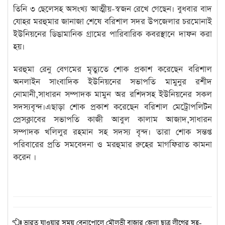
তিনি ৩ ছেলেসহ অসংখ্য আত্মীয়-স্বজন রেখে গেছেন। বুধবার বাদ
যোহর মরহুমার জানাজা শেষে বরিশাল সদর উপজেলার চরমোনাই
ইউনিয়নের ডিঙামানিক গ্রামের পারিবারিক কবরস্থানে দাফন করা
হয়।
মরহুমা রেনু বেগমের মৃত্যুতে শোক প্রকাশ করেছেন বরিশাল
অনলাইন সাংবাদিক ইউনিয়নের সভাপতি মামুনুর রশীদ
নোমানী,সাধারন সম্পাদক মামুন অর রশিদসহ ইউনিয়নের সকল
সদস্যবৃন্দ।এছাড়া শোক প্রকাশ করেছেন বরিশাল মেট্রোপলিটন
প্রেসক্লাবের সভাপতি কাজী আবুল কালাম আজাদ,সাধারন
সম্পাদক খলিলুর রহমান সহ সদস্য বৃন্দ। তারা শোক সন্তপ্ত
পরিবারের প্রতি সমবেদনা ও মরহুমার রুহের মাগফিরাত কামনা
করেন ।
ভারত যাওয়ার সময় বেনাপোলে মৌলভী বাজার জেলা ছাত্র লীগের সহ-