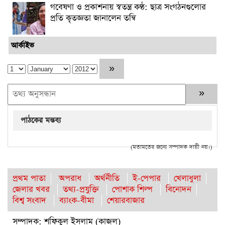
গবেষণা ও প্রকাশনায় স্বতন্ত্র কণ্ঠ: ছাত্র সংগঠনগুলোর
প্রতি কৃতজ্ঞতা জানালেন তন্বি
আর্কাইভ
পাঠকের মন্তব্য
(মতামতের জন্যে সম্পাদক দায়ী নয়।)
প্রথম পাতা
অপরাধ
অর্থনীতি
ই-পেপার
খেলাধুলা
জেলার খবর
তথ্য-প্রযুক্তি
পোশাক শিল্প
বিনোদন
বিশ্ব সংবাদ
ব্যাংক-বীমা
শেয়ারবাজার
সম্পাদক: শফিকুল ইসলাম (কাজল)