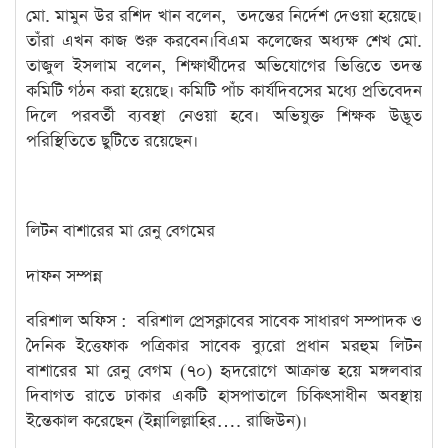
মো. মামুন উর র‌শিদ খান বলেন, তদন্তের নির্দেশ দেওয়া হয়েছে।
তাঁরা এখন কাজ শুরু করবেন।বিএম কলেজের অধ্যক্ষ শেখ মো.
তাজুল ইসলাম বলেন, শিক্ষার্থীদের অভিযোগের ভিত্তিতে তদন্ত
কমিটি গঠন করা হয়েছে। কমিটি পাঁচ কার্যদিবসের মধ্যে প্রতিবেদন
দিলে পরবর্তী ব্যবস্থা নেওয়া হবে। অভিযুক্ত শিক্ষক উদ্ভূত
প‌রি‌স্থি‌তি‌তে ছুটিতে রয়েছেন।
লিটন বাশারের মা রেনু বেগমের
দাফন সম্পন্ন
বরিশাল অফিস : বরিশাল প্রেসক্লাবের সাবেক সাধারণ সম্পাদক ও
দৈনিক ইত্তেফাক পত্রিকার সাবেক ব্যুরো প্রধান মরহুম লিটন
বাশারের মা রেনু বেগম (৭০) হৃদরোগে আক্রান্ত হয়ে মঙ্গলবার
দিবাগত রাতে ঢাকার একটি হাসপাতালে চিকিৎসাধীন অবস্থায়
ইন্তেকাল করেছেন (ইন্নালিল্লাহির…. রাজিউন)।