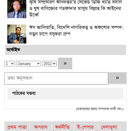
কৃষি সম্প্রসারণ অধিদপ্তর’র সেকেন্ড ডিজি খ্যাত বদলি
ও ঘুষ বাণিজ্যের গডফাদার মাসুম বিল্লাহ কি আইনের
উর্ধ্বে
ঋণ জালিয়াতি, বিদেশি নাগরিকত্ব ও অফশোর সম্পদ:
নতুন চাপে বসুন্ধরা গ্রুপ
আর্কাইভ
পাঠকের মন্তব্য
(মতামতের জন্যে সম্পাদক দায়ী নয়।)
প্রথম পাতা
অপরাধ
অর্থনীতি
ই-পেপার
খেলাধুলা