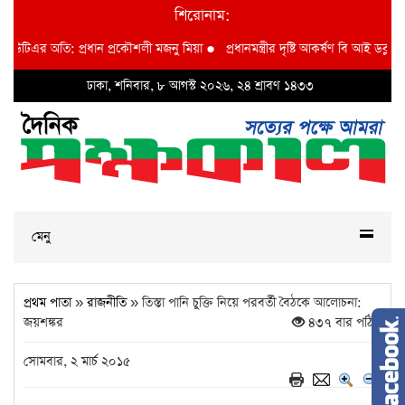
শিরোনাম:
উটিএর অতি: প্রধান প্রকৌশলী মজনু মিয়া
●
প্রধানমন্ত্রীর দৃষ্টি আকর্ষণ বি আই ডব্লুভিইউ-
ঢাকা, শনিবার, ৮ আগস্ট ২০২৬, ২৪ শ্রাবণ ১৪৩৩
মেনু
প্রথম পাতা
»
রাজনীতি
» তিস্তা পানি চুক্তি নিয়ে পরবর্তী বৈঠকে আলোচনা:
জয়শঙ্কর
৪৩৭ বার পঠিত
সোমবার, ২ মার্চ ২০১৫