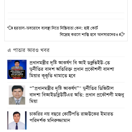
হরতাল-অবরোধে ব্যবস্থা নিতে নিষ্ক্রিয়তা কেন: হাই কোর্ট
বিদ্রোহ করলে শাস্তি হবে আনসারদেরও
এ পাতার আরও খবর
প্রধানমন্ত্রীর দৃষ্টি আকর্ষণ বি আই ডব্লুভিইউ-তে
দুর্নীতির বাদশ অতিরিক্ত প্রধান প্রকৌশলী বাদশা
মিয়ার কূকৃতি থামাতে হবে
“”প্রধানমন্ত্রীর দৃষ্টি আকর্ষণ”" দুর্নীতির ডিজিটাল
বাদশা বিআইডব্লিউটিএর অতি: প্রধান প্রকৌশলী মজনু
মিয়া
চাকরির নয় বছরে কোটিপতি রাজউকের ইমারত
পরিদর্শক মনিরুজ্জামান