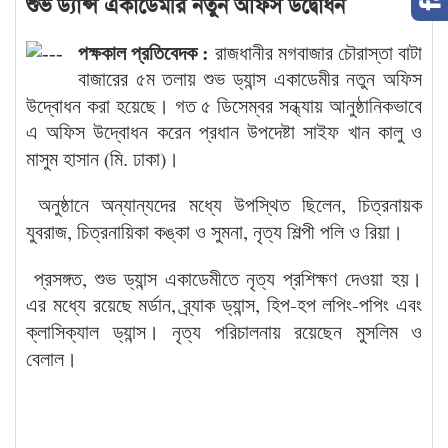
শুভ ড্যান্স একাডেমীর নতুন অফিস উদ্বোধন
পক্ষকাল
প্রতিবেদক :
রাজধানীর
মগবাজার
চৌরাস্তা
বাটা
বাজারের
৫ম
তলায়
শুভ
ড্যান্স
একাডেমীর
নতুন
অফিস
।
উদ্বোধন
করা
হয়েছে
গত
৫
ডিসেম্বর
সন্ধ্যায়
আনুষ্ঠানিকভাবে
এ
অফিস
উদ্বোধন
করেন
প্রধান
উপদেষ্টা
সাইফ
খান
কালু
ও
।
মাসুম
হাসান
মি
ঢাকা
(
.
)
অনুষ্ঠানে
অন্যান্যদের
মধ্যে
উপস্থিত
ছিলেন
চিত্রনায়ক
,
।
যুবরাজ
চিত্রনায়িকা
কঙ্কা
ও
সুমনা
নৃত্য
শিল্পী
পলি
ও
রিয়া
,
,
।
প্রসঙ্গত
শুভ
ড্যান্স
একাডেমীতে
নৃত্য
প্রশিক্ষণ
দেওয়া
হয়
,
এর
মধ্যে
রয়েছে
মর্ডান
ব্র্যাক
ড্যান্স
হিপ
হপ
লপিং
পপিং
এবং
,
,
-
-
।
ক্লাসিক্যাল
ড্যান্স
নৃত্য
পরিচালনায়
রয়েছেন
মুসলিম
ও
।
বেলাল