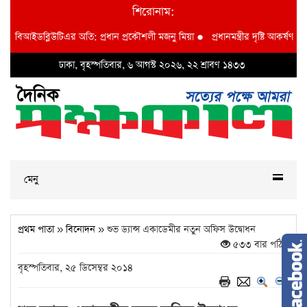
শিরোনাম:
দশা বিআইডব্লিউটিএর অতি: প্রধান প্রকৌশলী মজনু মিয়া
●
প্রধানমন্ত্রীর দৃষ্টি আকর্ষণ বি 
ঢাকা, বৃহস্পতিবার, ৬ আগস্ট ২০২৬, ২২ শ্রাবণ ১৪৩৩
মেনু
প্রথম পাতা
»
বিনোদন
» শুভ ড্যান্স একাডেমীর নতুন অফিস উদ্বোধন
৫৩৩ বার পঠিত
বৃহস্পতিবার, ২৫ ডিসেম্বর ২০১৪