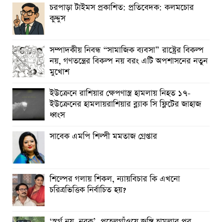
চরপাড়া টাইমস প্রকাশিত: প্রতিবেদক: কলমচোর
কুদ্দুস
সম্পাদকীয় নিবন্ধ “সামাজিক ব্যবসা” রাষ্ট্রের বিকল্প
নয়, গণতন্ত্রের বিকল্প নয় বরং এটি অপশাসনের নতুন
মুখোশ
ইউক্রেনে রাশিয়ার ক্ষেপণাস্ত্র হামলায় নিহত ১৭-
ইউক্রেনের হামলায়রাশিয়ার ব্ল্যাক সি ফ্লিটের জাহাজ
ধ্বংস
সাবেক এমপি শিল্পী মমতাজ গ্রেপ্তার
শিল্পের গলায় শিকল, ন্যায়বিচার কি এখনো
চরিত্রভিত্তিক নির্বাচিত হয়?
‘স্বর্গ নয়, নরক’, পহেলগাঁওয়ে জঙ্গি হামলার পর