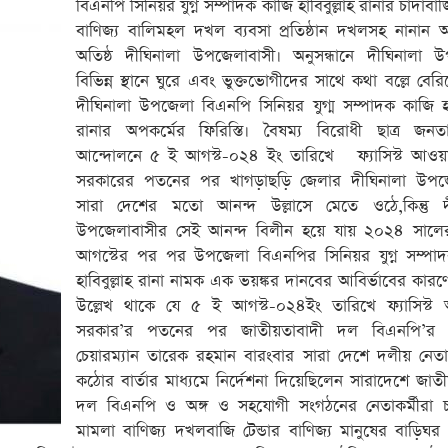
বিএনপি সিনিয়র যুগ্ন সম্পাদক কাজি হাবিবুল্লাহ রানার চাঁদাবা
বাণিজ্য বালিমহল দখল ব্যবসা প্রতিষ্ঠান দখলসহ নানান অত
অতিষ্ঠ দীঘিনালা উপজেলাবাসী। অনুসন্ধানে দীঘিনালা 
বিভিন্ন স্থানে ঘুরে এবং ভুক্তভোগীদের সাথে কথা বল্লে বের
দীঘিনালা উপজেলা বিএনপি সিনিয়র যুগ্ম সম্পাদক কাজি হাব
রানার অপকর্মের ফিরিস্তি। বৈষম্য বিরোধী ছাত্র জনত
আন্দোলনে ৫ ই আগস্ট-০২৪ ইং তারিখে ফ্যাসিস্ট আওয়
সরকারের পতনের পর খাগড়াছড়ি জেলার দীঘিনালা উপজ
সারা দেশের মতো আনন্দ উল্লাসে মেতে ওঠে,কিন্তু দ
উপজেলাবাসীর সেই আনন্দ বিলীন হয়ে যায় ২০২৪ সাল
আগস্টের পর পর উপজেলা বিএনপির সিনিয়র যুগ্ন সম্পা
হাবিবুল্লাহ রানা নামক এক ভয়ঙ্কর দানবের আবির্ভাবের কার
উল্লেখ থাকে যে ৫ ই আগস্ট-০২৪ইং তারিখে ফ্যাসিস্ট
সরকার’র পতনের পর জাতীয়তাবাদী দল বিএনপি’র ভার
চেয়ারম্যান তারেক রহমান বারংবার সারা দেশে দলীয় নেতা
কঠোর বার্তার মাধ্যমে নির্দেশনা দিয়েছিলেন সারাদেশে জাতী
দল বিএনপি ও অঙ্গ ও সহযোগী সংগঠনের নেতাকর্মীরা চা
মামলা বাণিজ্য দখলবাজি টেন্ডার বাণিজ্য মানুষের বাড়িঘর 