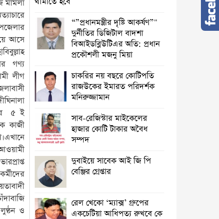
থামাতে হবে
জি মামলা
্যাচারে
“”প্রধানমন্ত্রীর দৃষ্টি আকর্ষণ”"
উপজেলার
দুর্নীতির ডিজিটাল বাদশা
িয়ে আসে
বিআইডব্লিউটিএর অতি: প্রধান
িবুল্লাহ
প্রকৌশলী মজনু মিয়া
ার গণ্য
চাকরির নয় বছরে কোটিপতি
ামী লীগ
রাজউকের ইমারত পরিদর্শক
েলাবাসী
মনিরুজ্জামান
ীঘিনালা
ের ৫ ই
সাব-রেজিস্টার মাইকেলের
দক কাজী
হাজার কোটি টাকার অবৈধ
ণে।এখানে
সম্পদ
 আওয়ামী
দুবাইয়ে সাবেক আই জি পি
প্রাপ্ত
বেঞ্জির গ্রেপ্তার
কর্মীদের
য়তাবাদী
ঁদাবাজি
রেল খেকো ‘ম্যাক্স’ গ্রুপের
লুণ্ঠন ও
একচেটিয়া আধিপত্য রুখবে কে