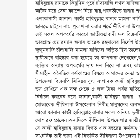
হাবিবুল্লাহ রানাকে কিছুদিন পূর্বে চাঁদাবাজি দখল বাণিজ
আটক করে সেনা ক্যাম্পে নিয়ে যায়,পরবর্তীতে রানার 
এলাকাবাসী জানান। কাজী হাবিবুল্লাহ রানার মামলা বাণ
জানতে চাইলে নাম প্রকাশ না করার শর্তে দীঘিনালা উ
এই সকল অপকর্মের কারণে জাতীয়তাবাদী দল বিএনপি
ভারপ্রাপ্ত চেয়ারম্যান জনাব তারেক রহমানের নির্দেশ 
জুলুমবাজি চাঁদাবাজি মামলা বাণিজ্যে জড়িত ছিল তাদে
স্থায়ীভাবে বহিষ্কার করা হয়েছে তা আপনারা দেখেছে
ব্যক্তির অন্যায় অপকর্মের দায় দল নিবে না এবং ক
সীমাহীন অনৈতিক কর্মকাণ্ডের বিষয়ে আমাদের নেতা ওদ
উপজেলা বিএনপি সিনিয়র যুগ্ম সম্পাদক কাজী হাবিবুল
ভয় দেখিয়ে এক লক্ষ থেকে ৫ লক্ষ টাকা পর্যন্ত হা
নির্বাচন করবেন বলে জানান,কাজী হাবিবুল্লা রানার রয়ে
মোতাবেক দীঘিনালা উপজেলার নিরীহ মানুষদের ব্যবসা 
আরো জানান কাজী হাবিবুল্লাহ রানার সকল অনিয়ম দুর্নীত
মোশারফ হোসেন।অন্যদিকে দীঘিনালা উপজেলার জাতীয়ত
যে কাজী হাবিবুল্লাহ রানার বিগত এক বছরের কর্মকাণ্
সাংঘর্ষিক তাই তারা এই বিতর্কিত দীঘিনালা উপজেলা বিএ