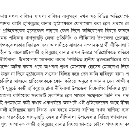
পণাদায় দখল বাণিজ্য মামলা বাণিজ্য বালুমহল দখল সহ বিভিন্ন অভিযোগে
্পাদক কাজী হাবিবুল্লাহ রানার মুঠোফোনে যোগাযোগ করা হলে প্রথমে কো
তিনি প্রতিবেদকের মুঠোফোন নাম্বারে ফোন দিলে অভিযোগের বিষয়ে জানত
মক পত্রিকার খাগড়াছড়ি জেলা প্রতিনিধি ও দীঘিনালা উপজেলা প্রেসক্ল
শিক্ষক,এলাকার বিচারক এবং আগামীতে সাধারন সম্পাদক প্রার্থী দীঘিনাল
 বানোয়াট।কাজী হাবিবুল্লাহ রানার এমন উত্তরে পরিপ্রেক্ষিতে প্রতিবেদ
ীঘিনালা উপজেলায় আপনার ধারার নির্যাতিত স্থানীয় ভুক্তভোগীদের অ
ক্যাম্পে আটক করার পরে আপনার শ্বশুর মোশারফ হোসেন মোচলেখা দিয়ে ছ
্তর না দিয়ে মুঠোফোন সংযোগ বিচ্ছিন্ন করে দেন কাজি হাবিবুল্লা রানা। প
্রতিনিধির মাধ্যমে প্রতিবেদককে ফোন করিয়ে অনুরোধ জানান যেন কাজী হাব
 মুহূর্তে কাজী হাবিবুল্লাহ রানা দীঘিনালা উপজেলা বিএনপির সিনিয়র যুগ্ন
মলা বাণিজ্যের সংবাদটি প্রকাশিত হলে সামনে সম্মেলনে তিনি পদ পদ
ত ওই গণমাধ্যম কর্মী কথার একপর্যায়ে অকপটে এই প্রতিবেদকের কাছে স্বী
াজী হাবিবুল্লাহ রানা বিগত এক বছরে মামলা বাণিজ্য দখল বাণিজ্য ব্যব
েন। পরবর্তীতে খাগড়াছড়ি জেলার দীঘিনালা উপজেলার বিভিন্ন গণমাধ্যম 
্ম সম্পাদক কাজী হাবিবুল্লাহ রানার বিষয়ে জানতে চাইলে গণমাধ্যম কর