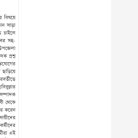
র বিষয়ে
ন সাড়া
ে চাইলে
াবের সহ-
া উপজেলা
ক প্রশ্ন
ভিযোগের
াড়িয়ে
রবর্তীতে
িবুল্লার
 সম্পাদক
বী থেকে
কার করেন
সায়ীদের
কর্মীদের
্মীরা এই