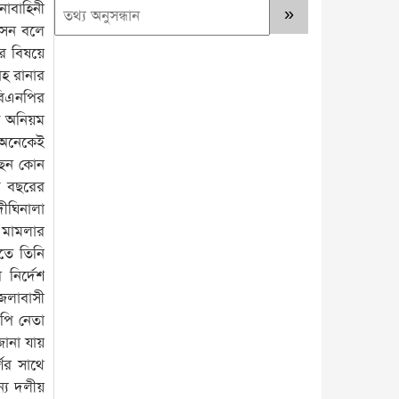
নাবাহিনী
আসেন বলে
র বিষয়ে
াহ রানার
বিএনপির
ন অনিয়ম
ং অনেকেই
েছেন কোন
এক বছরের
দীঘিনালা
র মামলার
ীতে তিনি
 নির্দেশ
জেলাবাসী
নপি নেতা
ানা যায়
শের সাথে
্য দলীয়