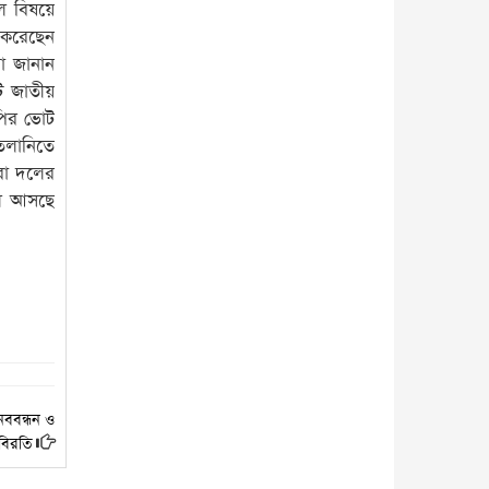
ল বিষয়ে
ন করেছেন
ো জানান
ি জাতীয়
নপির ভোট
 তলানিতে
করা দলের
হলে আসছে
নববন্ধন ও
মবিরতি