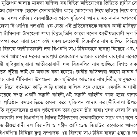
্য মুক্তিপন আদায় মামলা বাণিজ্য সহ বিভিন্ন অভিযোগের ভিত্তিতে স্থানীয় সে
শশুর মোশারফ হোসেন সেনাবাহিনীর কাছে মোসলেখা দিয়ে ছাড়িয়ে নিয়ে 
িজ্য দখল বাণিজ্য ব্যবসায়ীদের থেকে মুক্তিপণ আদায় সহ নানান অপকর্মে
পজেলা বিএনপির পদধারী এক নেতা এই প্রতিবেদককে জানান কাজী হাবিবুল্ল
 দীঘিনালা উপজেলা শাখা বিব্রত,তিনি আরো বলেন জাতীয়তাবাদী দল 
উপেক্ষা করে সারা দেশে যেই সকল নেতাকর্মী বিএনপির নাম ভাঙ্গিয়ে বিভিন্
র বিরুদ্ধে জাতীয়তাবাদী দল বিএনপি সাংগঠনিকভাবে ব্যবস্থা নিয়েছে এব
ন,কারণ আমাদের দলের ভারপ্রাপ্ত চেয়ারম্যান তারেক রহমান বারংবার বল
াজী হাবিবুল্লাহ রানা জাতীয়তাবাদী দল বিএনপির নাম ভাঙ্গিয়ে বিগত 
ুদ ভূঁইয়া ভাই কে অবগত করা হয়েছে। স্থানীয় বাসিন্দারা আরো জানান 
্লাহ রানা দীঘিনালা উপজেলা এক মূর্তিমান আতঙ্কের নাম,নিরীহ মানুষদে
তিয়ে নিয়ে বর্তমানে কাড়ি কাড়ি টাকার মালিক বনে গেছেন এমনকি আগাম
ছে সশস্ত্র একটি সন্ত্রাসী বাহিনী,ওই সন্ত্রাসী বাহিনীর কাজ হচ্ছে রানার
প্রতিষ্ঠান বসতবাড়িতে হামলা করে মুক্তিপন আদায় করা,দীঘিনালা উপ
ি জুলুমবাজের প্রধান পৃষ্ঠপোষক তার (প্রথম স্ত্রীর বাবা) শ্বশুর জেলা বিএ
াবাদী দল বিএনপি’র বিভিন্ন ইউনিয়নের নেতাকর্মীদের সাথে কথা বলে জ
ড জাতীয়তাবাদী দল বিএনপি ও শহীদ প্রেসিডেন্ট জিয়াউর রহমানের আদর্
নপি’র সিনিয়র যুগ্ম সম্পাদক এর বিরুদ্ধে সাংগঠনিক ব্যবস্থা গ্রহণের জন