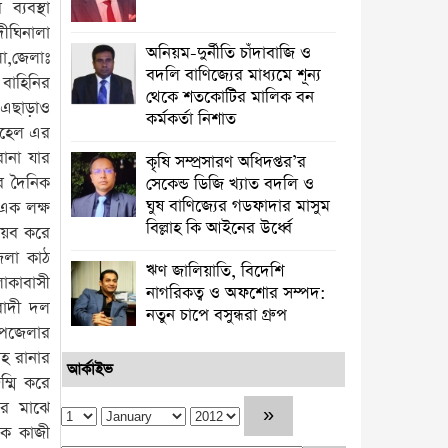
্যবস্থা
দীঘিনালা
অনিয়ম-দুর্নীতি চাঁদাবাজি ও
া,জেলাঃ
বদলি বাণিজ্যের মাধ্যমে শূন্য
 বাহিনির
থেকে শতকোটির মালিক বন
।এছাড়াও
কর্মকর্তা নিশাত
সোহেল এর
রানা যার
কৃষি সম্প্রসারণ অধিদপ্তর’র
ের দৈনিক
সেকেন্ড ডিজি খ্যাত বদলি ও
ঘুষ বাণিজ্যের গডফাদার মাসুম
এক লক্ষ
বিল্লাহ কি আইনের উর্ধ্বে
়েব করে
েলা কাঠ
ঋণ জালিয়াতি, বিদেশি
লাকাবাসী
নাগরিকত্ব ও অফশোর সম্পদ:
াবাদী দল
নতুন চাপে বসুন্ধরা গ্রুপ
 উপজেলার
াহ রানার
আর্কাইভ
ম্মি করে
ের মাঝে
দক কাজী