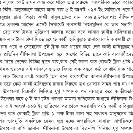
 না,যদি কেউ এমন কাজ করে থাকে তার বিরুদ্ধে সাংগঠনিক ভাবে কঠোর ব
েছিলেন তিনি। অনুসন্ধানে আরো জানা যায় ৫ ই আগস্ট-০২৪ ইং তারিখের পরে 
ুল্লাহ রানা পিতাঃ কাজী বাবুল,গ্রামঃ থানা বাজার,উপজেলাঃ দীঘিনাল
ে প্রকাশ্য আসেন এসেই সিগারেট ব্যবসায়ী নিজামুদ্দিন কে তার সন্ত্রাসী
 দেড় লক্ষ টাকার মুক্তিপণ আদায় করেন বলে জানান স্থানীয় বাসিন্দারা
ি এক লক্ষ টাকা চাঁদা দিতে হয়েছে কাজী হাবিবুল্লাহ রানাকে।কাঠ ব্যবসায়ী 
ার পরে ও সোহেলের দুই ট্রাক কাঠ গায়েব করে দেন কাজী হাবিবুল্লাহ 
 প্রতিদিন দীঘিনালা উপজেলা হয়ে দেশের বিভিন্ন স্থানে কাঠ ব্যবসায়ীদ
দিয়ে দেশের বিভিন্ন স্থানে যায়,আর সেই সকল কাঠ বোঝাই ট্রাক প্রতি 
না নামক ভয়ংকর এই দানব,এছাড়াও বিগত এক বছরে কাঠ বোঝাই ট্রাক গায
 দশ লক্ষ টাকার কাঐ বোঝাই ছিল বলে ব্যবসায়ীরা জানান।দীঘিনালা উপজ
র ভয়ে কেউ কাজী হাবিবুল্লাহ রানার বিরুদ্ধে মুখ খোলার সাহস পায় না।এ
নালা উপজেলা বিএনপি সিনিয়র যুগ্ন সম্পাদক পদ ব্যবহার করে জাতীয়ত
দেশ উপেক্ষা করে ৫ ই আগস্টের পরপর মামলা বাণিজ্যের মাধ্যমে দীঘিনালা
া। ৫ ই আগস্ট-০২৪ ইং তারিখের পর থেকে অদ্যাবধি পর্যন্ত কাজী হাবিবুল্ল
ীদের কাঠ বোঝাই ট্রাক প্রতি ১ লক্ষ টাকা চাদা সহ সাধারণ মানুষদের জি
র ভাবমূর্তি একদিকে যেমন ক্ষুন্ন হচ্ছে অপরদিকে সাধারণ নাগরিকদ
 উপজেলা বাসি জানান। দীঘিনালা উপজেলা বিএনপি সিনিয়র যুগ্ন সম্পা