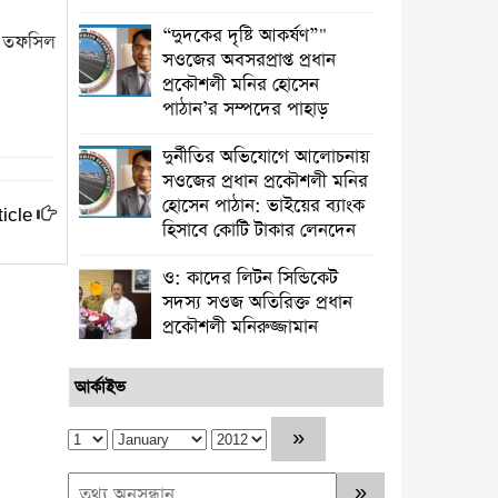
“দুদকের দৃষ্টি আকর্ষণ”"
বর তফসিল
সওজের অবসরপ্রাপ্ত প্রধান
প্রকৌশলী মনির হোসেন
পাঠান’র সম্পদের পাহাড়
দুর্নীতির অভিযোগে আলোচনায়
সওজের প্রধান প্রকৌশলী মনির
হোসেন পাঠান: ভাইয়ের ব্যাংক
icle
হিসাবে কোটি টাকার লেনদেন
ও: কাদের লিটন সিন্ডিকেট
সদস্য সওজ অতিরিক্ত প্রধান
প্রকৌশলী মনিরুজ্জামান
আর্কাইভ