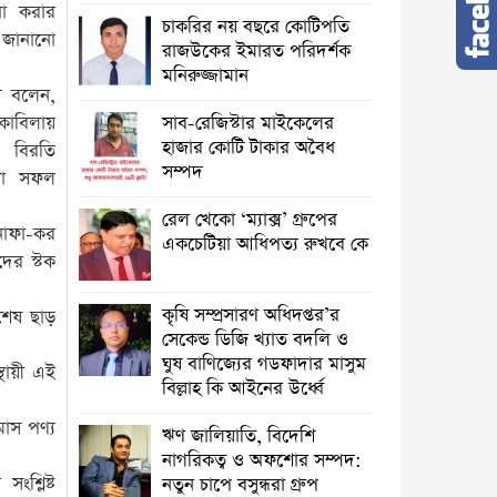
পনা করার
চাকরির নয় বছরে কোটিপতি
ে জানানো
রাজউকের ইমারত পরিদর্শক
মনিরুজ্জামান
ুদ বলেন,
োকাবিলায়
সাব-রেজিস্টার মাইকেলের
হাজার কোটি টাকার অবৈধ
 বিরতি
সম্পদ
িয়া সফল
রেল খেকো ‘ম্যাক্স’ গ্রুপের
নাফা-কর
একচেটিয়া আধিপত্য রুখবে কে
দের স্টক
কৃষি সম্প্রসারণ অধিদপ্তর’র
শেষ ছাড়
সেকেন্ড ডিজি খ্যাত বদলি ও
ঘুষ বাণিজ্যের গডফাদার মাসুম
থায়ী এই
বিল্লাহ কি আইনের উর্ধ্বে
মাস পণ্য
ঋণ জালিয়াতি, বিদেশি
নাগরিকত্ব ও অফশোর সম্পদ:
ংশ্লিষ্ট
নতুন চাপে বসুন্ধরা গ্রুপ