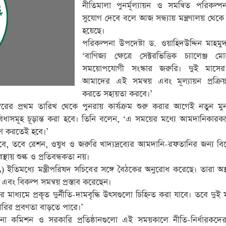
নীতিমালা পুনর্মূল্যায়ন ও সমন্বিত পরিকল্
সুযোগ দেবে বলে আজ সন্ধ্যায় মন্ত্রণালয় থেক
হয়েছে।
পরিকল্পনা উপদেষ্টা ড. ওয়াহিদউদ্দিন মাহম
‘বাণিজ্য ক্ষেত্রে সেক্টরভিত্তিক চ্যালেঞ্জ ম
সময়োপযোগী সংস্কার জরুরি। দুই মাসের
আমাদের এই সমন্বয় এবং মূল্যায়ন প্রক্র
করতে সহায়তা করবে।’
্বরের প্রথম তারিখ থেকে পুনরায় কার্যক্রম শুরু করার আগেই নতুন মু
সুবিধাসমূহ চূড়ান্ত করা হবে। তিনি বলেন, ‘এ সময়ের মধ্যে আমদানিকারক
েষণ করতেই হবে।’
, তবে রেশন, ওষুধ ও জরুরি খাদ্যদ্রব্যের আমদানি-রফতানির জন্য বি
্থায় শুল্ক ও প্রতিবন্ধকতা নয়।
িমধ্যে মন্ত্রীপরিষদ সচিবের সঙ্গে বৈঠকের অনুরোধ করেছে। তারা অস্
বং বিকল্প সমন্বয় প্রস্তাব করেছেন।
মাধ্যমে প্রকৃত দুর্নীতি-দামবৃদ্ধি উৎসগুলো চিহ্নিত করা যাবে। তবে দুই 
ারির প্রবণতা বাড়তে পারে।’
পনা কমিশন ও সরকারি প্রতিষ্ঠানগুলো এই সময়কালে নীতি-নির্ধারকদের স