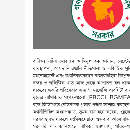
বাণিজ্য সচিব মোহাম্মদ আমিনুল হক জানান, সেপ্টেম
ব্যবস্থাপনা, আমদানি-রপ্তানি নীতিমালা ও লজিস্টিক 
ম্যানেজমেন্ট এবং রপ্তানিকারকদের বাজারচাহিদা বিশ্ল
বন্দর ও লজিস্টিক খাত আজ থেকে আপাতত বন্ধ থাকবে
থাকবে। জরুরি পরিষেবার জন্য ‘এমার্জেন্সি পারমিট’ ব্যবস
বৃহত্তর বাণিজ্যিক সংগঠনগুলো (FBCCI, BGMEA) ইত
বন্ধে জিডিপিতে নেতিবাচক প্রভাব পড়ার আশঙ্কা করছেন এ
অর্থনীতিবিদ অধ্যাপক ড. সুমন রায় মনে করেন, ‘ব্রেকের 
সরবরাহ বন্ধ থাকলে সংক্ষিপ্তমেয়াদে গুজব বা কালোবাজ
সরকারি পক্ষ জানিয়েছে, বাণিজ্য মন্ত্রণালয়, পরিকল্