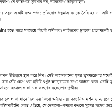
াশ। সে ব্যক্তিগত সুবিধায় নয়, ন্যায়বোধে দাঁড়িয়েছিল।
তবুও একটি সত্য স্পষ্ট: প্রতিরোধ শুধুমাত্র সড়কে তৈরি হয় না—এটি 
।
nt হতে পারে সবচেয়ে বিপ্লবী অঙ্গীকার। নাহিদুলের চুপচাপ প্রত্যাখ্যানই 
ন ইতিহাসে স্থান করে নিল। সেই আন্দোলনের মুখর ভূমধ্যরেখার মধ্যেই
 তার ঠোঁট চেপে ধরা ছবিটি শুধুই ভ্যাকুয়ামের মধ্যে আটকে থাকা একটি মুহ
র সামনে অচঞ্চল থাকা এক তরুণের সংকল্পের প্রতীক।
দুলের চুপ থাকা মানে ছিল ভয় কিংবা অনীহা নয়। বরং নিজ দর্শন ও ন্যায়বোধ
, লাইমলাইটের লোভ এড়িয়ে, সে দেখালো—কখনো কখনো মুখের শব্দের চেয়