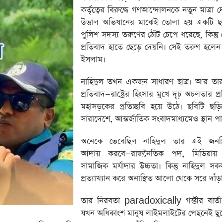
কর্তৃত্বের বিরুদ্ধে গণআন্দোলনকে নতুন মাত্রা দ
উত্তাল অভিযানের মাঝেই তোলা হয় একটি 
পুলিশ সদস্য তরুণের ঠোঁট চেপে ধরেছে, কিন্তু
প্রতিবাদ হাতে ছেড়ে দেয়নি। সেই তরুণ হলেন
ইসলাম।
নাহিদুল তখন একজন সাধারণ ছাত্র। আর তার 
প্রতিবাদ—রাষ্ট্রের হিংসার মুখে দৃঢ় অচলতার প্
মহাসড়কের প্রতিচ্ছবি হয়ে উঠে। ছবিটি ছড়ি
সারাদেশে, আন্তর্জাতিক সংবাদমাধ্যমেও স্থান পা
অনেকে ভেবেছিল নাহিদুল তার এই জনপ্র
আদায় করবে—রাজনৈতিক পদ, মিডিয়ায় 
সামাজিক মর্যাদার উচ্চতা। কিন্তু নাহিদুল সকল 
প্রত্যাখ্যান করে অনাস্থিত আলো থেকে সরে দাঁড়
তার নিরবতা paradoxically গম্ভীর বার্তা 
যখন অধিকাংশ মানুষ লাইমলাইটের পেছনেই ছুট