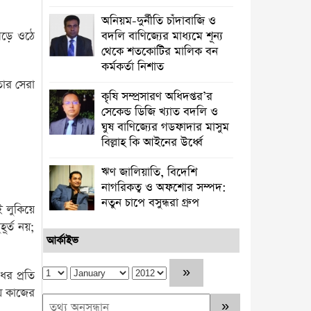
অনিয়ম-দুর্নীতি চাঁদাবাজি ও
গড়ে ওঠে
বদলি বাণিজ্যের মাধ্যমে শূন্য
থেকে শতকোটির মালিক বন
কর্মকর্তা নিশাত
তার সেরা
কৃষি সম্প্রসারণ অধিদপ্তর’র
সেকেন্ড ডিজি খ্যাত বদলি ও
ঘুষ বাণিজ্যের গডফাদার মাসুম
বিল্লাহ কি আইনের উর্ধ্বে
ঋণ জালিয়াতি, বিদেশি
নাগরিকত্ব ও অফশোর সম্পদ:
নতুন চাপে বসুন্ধরা গ্রুপ
 লুকিয়ে
ূর্ত নয়;
আর্কাইভ
ের প্রতি
ে কাজের