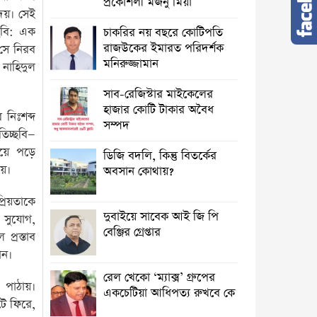
প্রকৌশলী মজনু মিয়া
েয়। সেই
ছবি: এক
চাকরির নয় বছরে কোটিপতি
রাজউকের ইমারত পরিদর্শক
 সে নিরব
মনিরুজ্জামান
 নাহিদুল
সাব-রেজিস্টার মাইকেলের
হাজার কোটি টাকার অবৈধ
নিঃশব্দ
সম্পদ
রতিচ্ছবি—
য়ে পড়ে
ডিজি বদলি, কিন্তু বিতর্কের
য়।
অবসান কোথায়?
িয়তাকে
দুবাইয়ে সাবেক আই জি পি
সুযোগ,
বেঞ্জির গ্রেপ্তার
প্রস্তাব
ান।
রেল খেকো ‘ম্যাক্স’ গ্রুপের
পাঠায়।
একচেটিয়া আধিপত্য রুখবে কে
ে ফিরে,