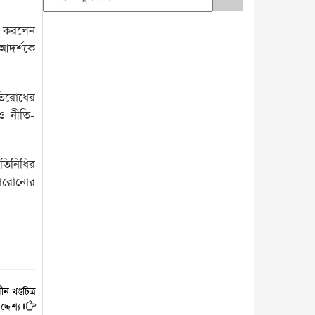
ষা করলেন
 আদর্শকে
রতিরোধের
 ও নীতি-
রতিনিধির
পেরোনোর
খণ্ডচিত্র
্দেশ্য