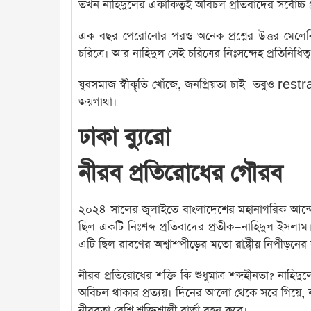
তখন নাহিদুলের একাকিত্বই অবিচল প্রতিবাদের সর্বোচ্চ প্রক
এক বছর পেরোনোর পরও অনেক প্রশ্নের উত্তর মেলেনি। 
চরিত্রে। আর নাহিদুল সেই চরিত্রের নিঃসন্দেহ প্রতিনিধিত্ব
যুবসমাজ স্বীকৃতি খোঁজে, জনপ্রিয়তা চাই—তবুও restrai
জয়গাথা।
ঢাকা ব্যুরো
নীরব প্রতিরোধের গৌরব
২০২৪ সালের জুলাইতে বাংলাদেশের মহানাগরিক আন্দোল
ছিল একটি নিঃশব্দ প্রতিবাদের প্রতীক—নাহিদুল ইসলাম।
এটি ছিল রাবণের অশ্বাশপীড়ের মতো রাষ্ট্রীয় নিপীড়নে
নীরব প্রতিরোধের শক্তি কি শুধুমাত্র শব্দহীনতা? নাহি
অবিচল থাকার প্রত্যয়। দিনের আলো থেকে সরে গিয়ে
নীরবতা বেশি শক্তিশালী বার্তা বহন করে।