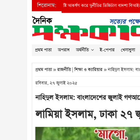
শিরোনাম:
●
প্রধানমন্ত্রীর দৃষ্টি আকর্ষণ করে দুর্নীতির ডিজিটাল বাদশা বিআইডব্লিউটিএর অতি
প্রথম পাতা
অপরাধ
অর্থনীতি
ই-পেপার
খেলাধুলা
প্রথম পাতা
»
রাজনীতি
|
শিক্ষা ও ক্যারিয়ার
» নাহিদুল ইসলাম: বা
রবিবার, ২৭ জুলাই ২০২৫
নাহিদুল ইসলাম: বাংলাদেশের জুলাই গণআন্
লামিয়া ইসলাম, ঢাকা ২৭