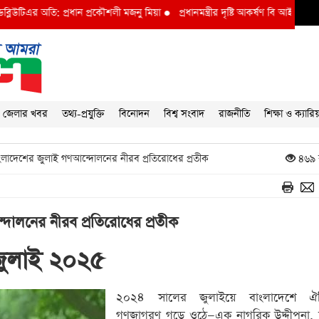
: প্রধান প্রকৌশলী মজনু মিয়া
●
প্রধানমন্ত্রীর দৃষ্টি আকর্ষণ বি আই ডব্লুভিইউ-তে দুর্নীত
জেলার খবর
তথ্য-প্রযুক্তি
বিনোদন
বিশ্ব সংবাদ
রাজনীতি
শিক্ষা ও ক্যারি
ংলাদেশের জুলাই গণআন্দোলনের নীরব প্রতিরোধের প্রতীক
৪৬৯ 
দোলনের নীরব প্রতিরোধের প্রতীক
 জুলাই ২০২৫
২০২৪ সালের জুলাইয়ে বাংলাদেশে ঐত
গণজাগরণ গড়ে ওঠে—এক নাগরিক উদ্দীপনা,