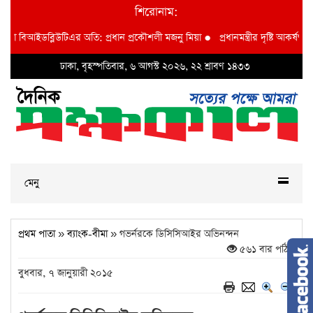
শিরোনাম:
 বাদশা বিআইডব্লিউটিএর অতি: প্রধান প্রকৌশলী মজনু মিয়া
●
প্রধানমন্ত্রীর দৃষ্টি আকর্ষণ 
ঢাকা, বৃহস্পতিবার, ৬ আগস্ট ২০২৬, ২২ শ্রাবণ ১৪৩৩
মেনু
প্রথম পাতা
»
ব্যাংক-বীমা
» গভর্নরকে ডিসিসিআইর অভিনন্দন
৫৬১ বার পঠিত
বুধবার, ৭ জানুয়ারী ২০১৫