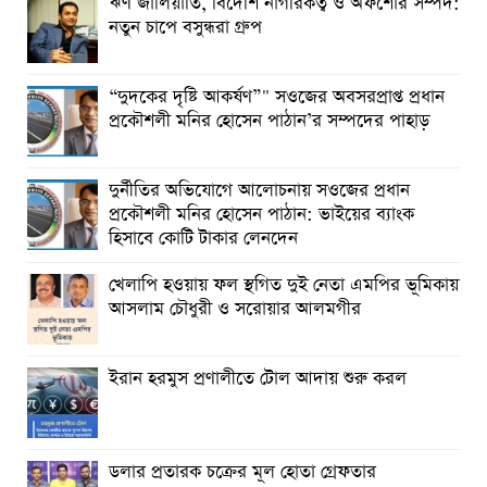
ঋণ জালিয়াতি, বিদেশি নাগরিকত্ব ও অফশোর সম্পদ:
নতুন চাপে বসুন্ধরা গ্রুপ
“দুদকের দৃষ্টি আকর্ষণ”" সওজের অবসরপ্রাপ্ত প্রধান
প্রকৌশলী মনির হোসেন পাঠান’র সম্পদের পাহাড়
দুর্নীতির অভিযোগে আলোচনায় সওজের প্রধান
প্রকৌশলী মনির হোসেন পাঠান: ভাইয়ের ব্যাংক
হিসাবে কোটি টাকার লেনদেন
খেলাপি হওয়ায় ফল স্থগিত দুই নেতা এমপির ভূমিকায়
আসলাম চৌধুরী ও সরোয়ার আলমগীর
ইরান হরমুস প্রণালীতে টোল আদায় শুরু করল
ডলার প্রতারক চক্রের মূল হোতা গ্রেফতার