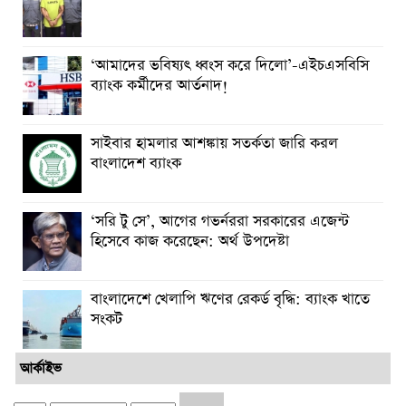
‘আমাদের ভবিষ্যৎ ধ্বংস করে দিলো’-এইচএসবিসি
ব্যাংক কর্মীদের আর্তনাদ!
সাইবার হামলার আশঙ্কায় সতর্কতা জারি করল
বাংলাদেশ ব্যাংক
‘সরি টু সে’, আগের গভর্নররা সরকারের এজেন্ট
হিসেবে কাজ করেছেন: অর্থ উপদেষ্টা
বাংলাদেশে খেলাপি ঋণের রেকর্ড বৃদ্ধি: ব্যাংক খাতে
সংকট
আর্কাইভ