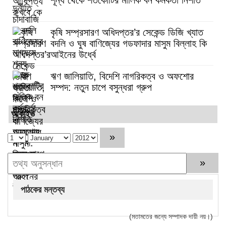
কৃষি সম্প্রসারণ অধিদপ্তর’র সেকেন্ড ডিজি খ্যাত
বদলি ও ঘুষ বাণিজ্যের গডফাদার মাসুম বিল্লাহ কি
আইনের উর্ধ্বে
ঋণ জালিয়াতি, বিদেশি নাগরিকত্ব ও অফশোর
সম্পদ: নতুন চাপে বসুন্ধরা গ্রুপ
আর্কাইভ
পাঠকের মন্তব্য
(মতামতের জন্যে সম্পাদক দায়ী নয়।)