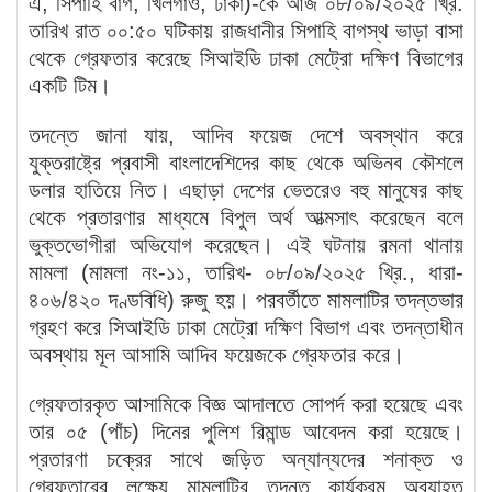
এ, সিপাহি বাগ, খিলগাঁও, ঢাকা)-কে আজ ০৮/০৯/২০২৫ খ্রি.
তারিখ রাত ০০:৫০ ঘটিকায় রাজধানীর সিপাহি বাগস্থ ভাড়া বাসা
থেকে গ্রেফতার করেছে সিআইডি ঢাকা মেট্রো দক্ষিণ বিভাগের
একটি টিম।
তদন্তে জানা যায়, আদিব ফয়েজ দেশে অবস্থান করে
যুক্তরাষ্ট্রে প্রবাসী বাংলাদেশিদের কাছ থেকে অভিনব কৌশলে
ডলার হাতিয়ে নিত। এছাড়া দেশের ভেতরেও বহু মানুষের কাছ
থেকে প্রতারণার মাধ্যমে বিপুল অর্থ আত্মসাৎ করেছেন বলে
ভুক্তভোগীরা অভিযোগ করেছেন। এই ঘটনায় রমনা থানায়
মামলা (মামলা নং-১১, তারিখ- ০৮/০৯/২০২৫ খ্রি., ধারা-
৪০৬/৪২০ দণ্ডবিধি) রুজু হয়। পরবর্তীতে মামলাটির তদন্তভার
গ্রহণ করে সিআইডি ঢাকা মেট্রো দক্ষিণ বিভাগ এবং তদন্তাধীন
অবস্থায় মূল আসামি আদিব ফয়েজকে গ্রেফতার করে।
গ্রেফতারকৃত আসামিকে বিজ্ঞ আদালতে সোপর্দ করা হয়েছে এবং
তার ০৫ (পাঁচ) দিনের পুলিশ রিমান্ড আবেদন করা হয়েছে।
প্রতারণা চক্রের সাথে জড়িত অন্যান্যদের শনাক্ত ও
গ্রেফতারের লক্ষ্যে মামলাটির তদন্ত কার্যক্রম অব্যাহত