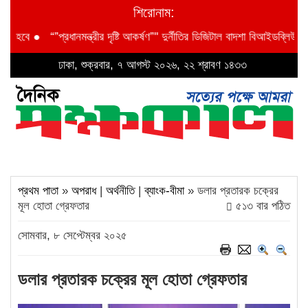
শিরোনাম:
ে
●
“”প্রধানমন্ত্রীর দৃষ্টি আকর্ষণ”" দুর্নীতির ডিজিটাল বাদশা বিআইডব্লিউটিএর অত
ঢাকা, শুক্রবার, ৭ আগস্ট ২০২৬, ২২ শ্রাবণ ১৪৩৩
প্রথম পাতা
»
অপরাধ
|
অর্থনীতি
|
ব্যাংক-বীমা
» ডলার প্রতারক চক্রের
মূল হোতা গ্রেফতার
৫১৩ বার পঠিত
সোমবার, ৮ সেপ্টেম্বর ২০২৫
ডলার প্রতারক চক্রের মূল হোতা গ্রেফতার