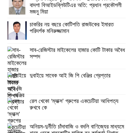
বাদশা বিআইডব্লিউটিএর অতি: প্রধান প্রকৌশলী
মজনু মিয়া
চাকরির নয় বছরে কোটিপতি রাজউকের ইমারত
পরিদর্শক মনিরুজ্জামান
সাব-রেজিস্টার মাইকেলের হাজার কোটি টাকার অবৈধ
সম্পদ
দুবাইয়ে সাবেক আই জি পি বেঞ্জির গ্রেপ্তার
রেল খেকো ‘ম্যাক্স’ গ্রুপের একচেটিয়া আধিপত্য
রুখবে কে
অনিয়ম-দুর্নীতি চাঁদাবাজি ও বদলি বাণিজ্যের মাধ্যমে
শূন্য থেকে শতকোটির মালিক বন কর্মকর্তা নিশাত