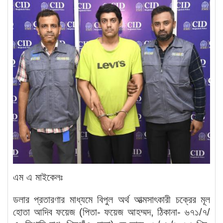
এম এ মাইকেলঃ
ডলার প্রতারণার মাধ্যমে বিপুল অর্থ আত্মসাৎকারী চক্রের মূল
হোতা আদিব ফয়েজ (পিতা- ফয়েজ আহম্মদ, ঠিকানা- ৬৭১/৭/