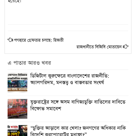
হয়েছে।
গণহারে গ্রেফতার চলছে: রিজভী
রাজধানীতে বিজিবি মোতায়েন
এ পাতার আরও খবর
ডিজিটাল কুরুক্ষেত্রে বাংলাদেশের রাজনীতি:
অ্যালগরিদম, মনস্তত্ত্ব ও বাস্তবতার সংঘর্ষ
যুক্তরাষ্ট্রের সঙ্গে অসম বাণিজ্যচুক্তি বাতিলের দাবিতে
বিক্ষোভ সমাবেশ
“চুক্তির আড়ালে কার খেলা? জনগণের অধিকার নাকি
বিদেশি করপোরেটের মুনাফা?”