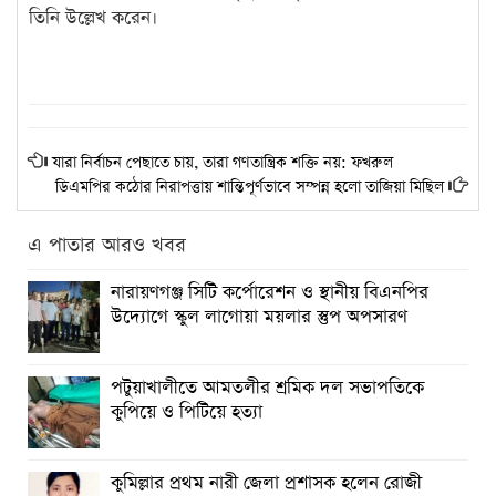
তিনি উল্লেখ করেন।
যারা নির্বাচন পেছাতে চায়, তারা গণতান্ত্রিক শক্তি নয়: ফখরুল
ডিএমপির কঠোর নিরাপত্তায় শান্তিপূর্ণভাবে সম্পন্ন হলো তাজিয়া মিছিল
এ পাতার আরও খবর
নারায়ণগঞ্জ সিটি কর্পোরেশন ও স্থানীয় বিএনপির
উদ্যোগে স্কুল লাগোয়া ময়লার স্তুপ অপসারণ
পটুয়াখালীতে আমতলীর শ্রমিক দল সভাপতিকে
কুপিয়ে ও পিটিয়ে হত্যা
কুমিল্লার প্রথম নারী জেলা প্রশাসক হলেন রোজী