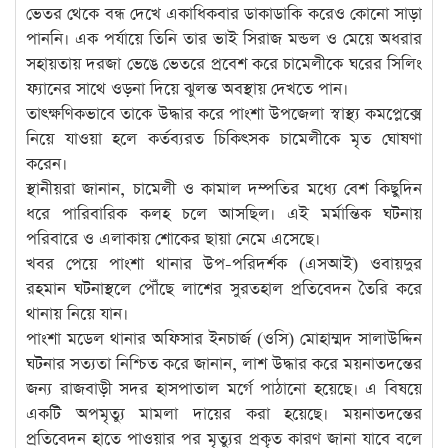
ভেতর থেকে বন্ধ দেখে একাধিকবার ডাকাডাকি করেও কোনো সাড়া
পাননি। এক পর্যায়ে তিনি তার ভাই সিরাজ মন্ডল ও মেয়ে অধরার
সহায়তায় দরজা ভেঙে ভেতরে প্রবেশ করে চামেলীকে ঘরের সিলিং
ফ্যানের সাথে ওড়না দিয়ে ঝুলন্ত অবস্থায় দেখতে পান।
তাৎক্ষণিকভাবে তাকে উদ্ধার করে পাংশা উপজেলা স্বাস্থ্য কমপ্লেক্সে
নিয়ে যাওয়া হলে কর্তব্যরত চিকিৎসক চামেলীকে মৃত ঘোষণা
করেন।
স্থানীয়রা জানান, চামেলী ও কামাল দম্পতির মধ্যে বেশ কিছুদিন
ধরে পারিবারিক কলহ চলে আসছিল। এই মর্মান্তিক ঘটনায়
পরিবারে ও এলাকায় শোকের ছায়া নেমে এসেছে।
খবর পেয়ে পাংশা থানার উপ-পরিদর্শক (এসআই) ওবায়দুর
রহমান ঘটনাস্থলে পৌঁছে লাশের সুরতহাল প্রতিবেদন তৈরি করে
থানায় নিয়ে যান।
পাংশা মডেল থানার অফিসার ইনচার্জ (ওসি) মোহাম্মদ সালাউদ্দিন
ঘটনার সত্যতা নিশ্চিত করে জানান, লাশ উদ্ধার করে ময়নাতদন্তের
জন্য রাজবাড়ী সদর হাসপাতাল মর্গে পাঠানো হয়েছে। এ বিষয়ে
একটি অপমৃত্যু মামলা দায়ের করা হয়েছে। ময়নাতদন্তের
প্রতিবেদন হাতে পাওয়ার পর মৃত্যুর প্রকৃত কারণ জানা যাবে বলে