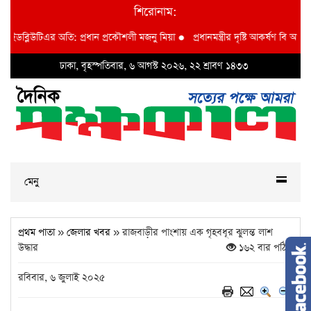
শিরোনাম:
ইডব্লিউটিএর অতি: প্রধান প্রকৌশলী মজনু মিয়া
●
প্রধানমন্ত্রীর দৃষ্টি আকর্ষণ বি আই ডব্লু
ঢাকা, বৃহস্পতিবার, ৬ আগস্ট ২০২৬, ২২ শ্রাবণ ১৪৩৩
মেনু
প্রথম পাতা
»
জেলার খবর
» রাজবাড়ীর পাংশায় এক গৃহবধূর ঝুলন্ত লাশ
উদ্ধার
১৬২ বার পঠিত
রবিবার, ৬ জুলাই ২০২৫