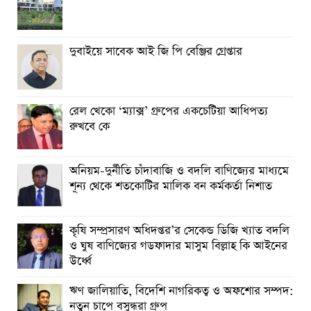
দুবাইয়ে সাবেক আই জি পি বেঞ্জির গ্রেপ্তার
রেল খেকো ‘ম্যাক্স’ গ্রুপের একচেটিয়া আধিপত্য
রুখবে কে
অনিয়ম-দুর্নীতি চাঁদাবাজি ও বদলি বাণিজ্যের মাধ্যমে
শূন্য থেকে শতকোটির মালিক বন কর্মকর্তা নিশাত
কৃষি সম্প্রসারণ অধিদপ্তর’র সেকেন্ড ডিজি খ্যাত বদলি
ও ঘুষ বাণিজ্যের গডফাদার মাসুম বিল্লাহ কি আইনের
উর্ধ্বে
ঋণ জালিয়াতি, বিদেশি নাগরিকত্ব ও অফশোর সম্পদ:
নতুন চাপে বসুন্ধরা গ্রুপ