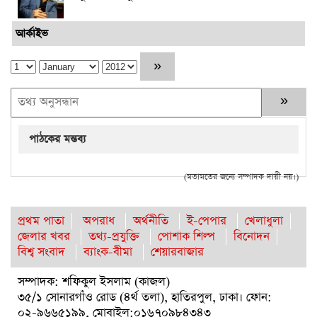
আর্কাইভ
পাঠকের মন্তব্য
(মতামতের জন্যে সম্পাদক দায়ী নয়।)
প্রথম পাতা
অপরাধ
অর্থনীতি
ই-পেপার
খেলাধুলা
জেলার খবর
তথ্য-প্রযুক্তি
পোশাক শিল্প
বিনোদন
বিশ্ব সংবাদ
ব্যাংক-বীমা
শেয়ারবাজার
সম্পাদক: শফিকুল ইসলাম (কাজল)
৩৫/১ সোনারগাঁও রোড (৪র্থ তলা), হাতিরপুল, ঢাকা। ফোন:
০২-৯৬৬৫১৯৯, মোবাইল:০১৬৭০৯৮৪৩৪৩