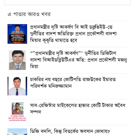
এ পাতার আরও খবর
প্রধানমন্ত্রীর দৃষ্টি আকর্ষণ বি আই ডব্লুভিইউ-তে
দুর্নীতির বাদশ অতিরিক্ত প্রধান প্রকৌশলী বাদশা
মিয়ার কূকৃতি থামাতে হবে
“”প্রধানমন্ত্রীর দৃষ্টি আকর্ষণ”" দুর্নীতির ডিজিটাল
বাদশা বিআইডব্লিউটিএর অতি: প্রধান প্রকৌশলী মজনু
মিয়া
চাকরির নয় বছরে কোটিপতি রাজউকের ইমারত
পরিদর্শক মনিরুজ্জামান
সাব-রেজিস্টার মাইকেলের হাজার কোটি টাকার অবৈধ
সম্পদ
ডিজি বদলি, কিন্তু বিতর্কের অবসান কোথায়?