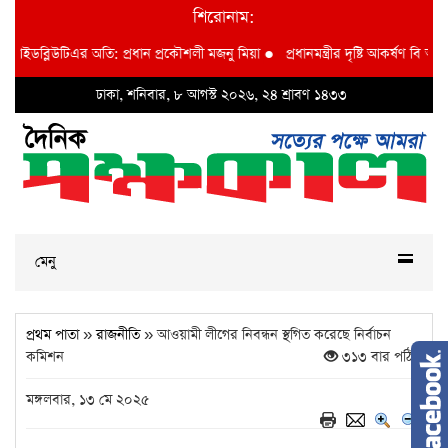
শিরোনাম:
আইডব্লিউটিএর অতি: প্রধান প্রকৌশলী মজনু মিয়া
●
প্রধানমন্ত্রীর দৃষ্টি আকর্ষণ বি আই ডব্ল
ঢাকা, শনিবার, ৮ আগস্ট ২০২৬, ২৪ শ্রাবণ ১৪৩৩
মেনু
প্রথম পাতা
»
রাজনীতি
» আওয়ামী লীগের নিবন্ধন স্থগিত করেছে নির্বাচন
কমিশন
৩১৩ বার পঠিত
মঙ্গলবার, ১৩ মে ২০২৫