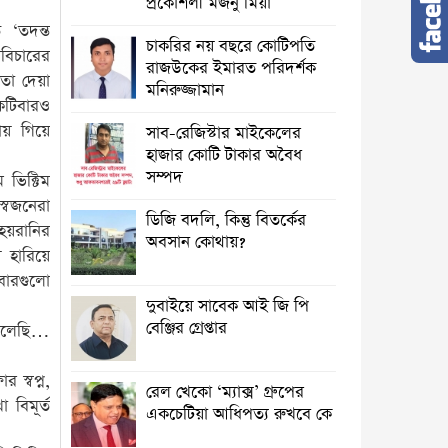
প্রকৌশলী মজনু মিয়া
 ‘তদন্ত
চাকরির নয় বছরে কোটিপতি
বিচারের
রাজউকের ইমারত পরিদর্শক
া দেয়া
মনিরুজ্জামান
কটিবারও
় গিয়ে
সাব-রেজিস্টার মাইকেলের
হাজার কোটি টাকার অবৈধ
সম্পদ
ভিক্টিম
্বজনেরা
ডিজি বদলি, কিন্তু বিতর্কের
হয়রানির
অবসান কোথায়?
হারিয়ে
িবারগুলো
দুবাইয়ে সাবেক আই জি পি
বেঞ্জির গ্রেপ্তার
ফেলেছি…
 স্বপ্ন,
রেল খেকো ‘ম্যাক্স’ গ্রুপের
 বিমূর্ত
একচেটিয়া আধিপত্য রুখবে কে