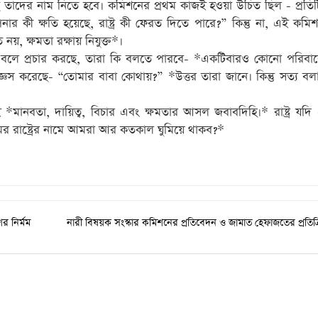
ে তাদের নাম নিতে হবে। কমিশনের প্রথম কাজই হওয়া উচিত ছিল - প্রতিটি
নার কী ক্ষতি হয়েছে, রাষ্ট্র কী ফেরত দিতে পারে?” কিন্তু না, এই কম
য়, ক্ষমতা রক্ষায় নিযুক্ত*।
’ বলে প্রচার করছে, তারা কি বলতে পারবে- *একটিবারও কোনো পরিবার
েস করেছে- “তোমার বাবা কোথায়?” *উত্তর তারা জানে। কিন্তু সত্য ব
নবতা, দায়িত্ব, বিচার এবং ক্ষমতার আসল জবাবদিহি।* রাষ্ট্র যদি 
মের রাষ্ট্রের নামে আমরা আর কতকাল ঘুমিয়ে থাকব?*
র নির্মম
নারী বিষয়ক সংস্কার কমিশনের প্রতিবেদন ও জামাত হেফাজতের প্রতিক্