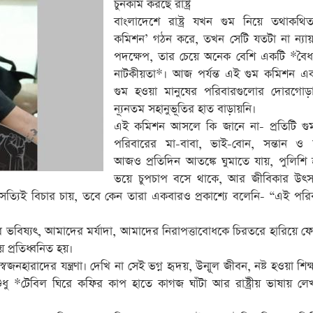
চুনকাম করছে রাষ্ট্র
বাংলাদেশে রাষ্ট্র যখন গুম নিয়ে তথাকথিত
কমিশন’ গঠন করে, তখন সেটি যতটা না ন্যায়
পদক্ষেপ, তার চেয়ে অনেক বেশি একটি *বৈধত
নাটকীয়তা*। আজ পর্যন্ত এই গুম কমিশন এ
গুম হওয়া মানুষের পরিবারগুলোর দোরগোড়ায
ন্যূনতম সহানুভূতির হাত বাড়ায়নি।
এই কমিশন আসলে কি জানে না- প্রতিটি গুম 
পরিবারের মা-বাবা, ভাই-বোন, সন্তান ও স
আজও প্রতিদিন আতঙ্কে ঘুমাতে যায়, পুলিশি 
ভয়ে চুপচাপ বসে থাকে, আর জীবিকার উৎস 
দি সত্যিই বিচার চায়, তবে কেন তারা একবারও প্রকাশ্যে বলেনি- “এই পর
িষ্যৎ, আমাদের মর্যাদা, আমাদের নিরাপত্তাবোধকে চিরতরে হারিয়ে 
 প্রতিধ্বনিত হয়।
াদের যন্ত্রণা। দেখি না সেই ভগ্ন হৃদয়, উন্মূল জীবন, নষ্ট হওয়া শিক্ষার
ু *টেবিল ঘিরে কফির কাপ হাতে কাগজ ঘাঁটা আর রাষ্ট্রীয় ভাষায় লেখা