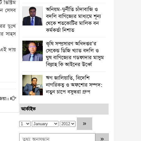
 ভিক্টিম
অনিয়ম-দুর্নীতি চাঁদাবাজি ও
িশন সেসব
বদলি বাণিজ্যের মাধ্যমে শূন্য
থেকে শতকোটির মালিক বন
ের দুঃখ
কর্মকর্তা নিশাত
লার সাহস
কৃষি সম্প্রসারণ অধিদপ্তর’র
এই দায়
সেকেন্ড ডিজি খ্যাত বদলি ও
ঘুষ বাণিজ্যের গডফাদার মাসুম
বিল্লাহ কি আইনের উর্ধ্বে
ঋণ জালিয়াতি, বিদেশি
নাগরিকত্ব ও অফশোর সম্পদ:
নতুন চাপে বসুন্ধরা গ্রুপ
রিয়া।।
আর্কাইভ