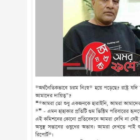
*অর্থনৈতিকভাবে চরম নিঃস্ব* হয়ে পড়েছে? রাষ্ট্র য
আমাদের দায়িত্ব”?
❝*আমরা তো শুধু একজনকে হারাইনি, আমরা আমাদের ভব
*❞ - এমন হাহাকার প্রতিটি গুম ভিক্টিম পরিবারের হৃদয়ে
এই কমিশনের কোনো প্রতিবেদনে আমরা দেখি না সেই স্বজনহার
অসুস্থ সন্তানের ওষুধের অভাব। আমরা দেখতে পাই শুধ
রিপোর্ট*।