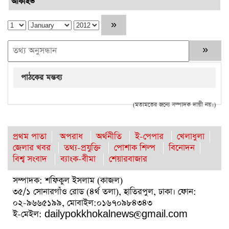
আর্কাইভ
পাঠকের মন্তব্য
(মতামতের জন্যে সম্পাদক দায়ী নয়।)
প্রথম পাতা
অপরাধ
অর্থনীতি
ই-পেপার
খেলাধুলা
জেলার খবর
তথ্য-প্রযুক্তি
পোশাক শিল্প
বিনোদন
বিশ্ব সংবাদ
ব্যাংক-বীমা
শেয়ারবাজার
সম্পাদক: শফিকুল ইসলাম (কাজল)
৩৫/১ সোনারগাঁও রোড (৪র্থ তলা), হাতিরপুল, ঢাকা। ফোন:
০২-৯৬৬৫১৯৯, মোবাইল:০১৬৭০৯৮৪৩৪৩
ই-মেইল: dailypokkhokalnews@gmail.com