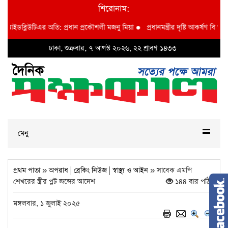
শিরোনাম:
বিআইডব্লিউটিএর অতি: প্রধান প্রকৌশলী মজনু মিয়া
●
প্রধানমন্ত্রীর দৃষ্টি আকর্ষণ বি আই ডব
ঢাকা, শুক্রবার, ৭ আগস্ট ২০২৬, ২২ শ্রাবণ ১৪৩৩
মেনু
প্রথম পাতা
»
অপরাধ
|
ব্রেকিং নিউজ
|
স্বাস্থ্য ও আইন
» সাবেক এমপি
শেখরের স্ত্রীর প্লট জব্দের আদেশ
১৪৪ বার পঠিত
মঙ্গলবার, ১ জুলাই ২০২৫