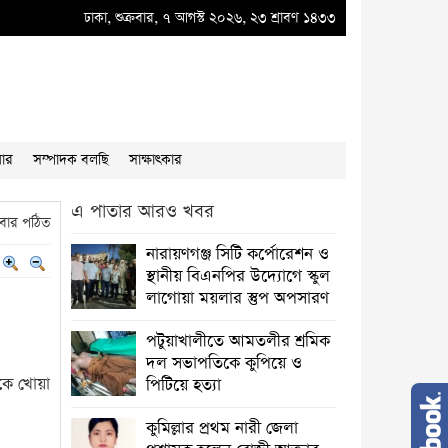
 ডব্লুভিইউ-তে দুর্নীতির বাদশ অতিরিক্ত প্রধান প্রকৌশলী বাদশা মিয়ার কূকৃতি থামাতে হবে
ঢাকা, শুক্রবার, ৭ আগস্ট ২০২৬, ২৩ শ্রাবণ ১৪৩৩
য়ার
সম্পাদক বলছি
সাক্ষাৎকার
এ পাতার আরও খবর
বার পঠিত
নারায়ণগঞ্জ সিটি কর্পোরেশন ও
স্থানীয় বিএনপির উদ্যোগে স্কুল
লাগোয়া ময়লার স্তুপ অপসারণ
পটুয়াখালীতে আমতলীর শ্রমিক
দল সভাপতিকে কুপিয়ে ও
েকে খোয়া
পিটিয়ে হত্যা
কুমিল্লার প্রথম নারী জেলা