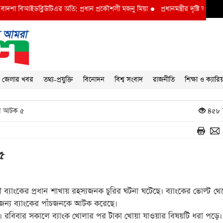
া বিআইডব্লিউটিএর অতি: প্রধান প্রকৌশলী মজনু মিয়া
●
প্রধানমন্ত্রীর দৃষ্টি আকর্ষণ বি আই
জেলার খবর
তথ্য-প্রযুক্তি
বিনোদন
বিশ্ব সংবাদ
রাজনীতি
শিক্ষা ও ক্যারি
ুরি আটক ৫
৪৫৮ 
 ৫
 ব্যাংকের প্রধান শাখায় রহস্যজনক চুরির ঘটনা ঘটেছে। ব্যাংকের ভোল্ট থ
 জন্য ব্যাংকের পাঁচজনকে আটক করেছে।
লছে। রবিবার সকালে ব্যাংক খোলার পর টাকা খোয়া যাওয়ার বিষয়টি ধরা পড়ে।