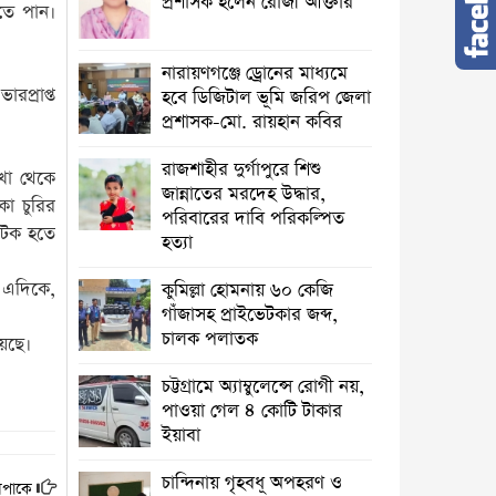
প্রশাসক হলেন রোজী আক্তার
তে পান।
নারায়ণগঞ্জে ড্রোনের মাধ্যমে
প্রাপ্ত
হবে ডিজিটাল ভূমি জরিপ জেলা
প্রশাসক-মো. রায়হান কবির
রাজশাহীর দুর্গাপুরে শিশু
খা থেকে
জান্নাতের মরদেহ উদ্ধার,
কা চুরির
পরিবারের দাবি পরিকল্পিত
 আটক হতে
হত্যা
। এদিকে,
কুমিল্লা হোমনায় ৬০ কেজি
গাঁজাসহ প্রাইভেটকার জব্দ,
চালক পলাতক
য়েছে।
চট্টগ্রামে অ্যাম্বুলেন্সে রোগী নয়,
পাওয়া গেল ৪ কোটি টাকার
ইয়াবা
চান্দিনায় গৃহবধূ অপহরণ ও
িপাকে