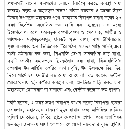
প্রধানমন্ত্রী বলেন, জনগণের চলাচল নির্বিঘ্নে করতে ব্যবস্থা নেয়া
হয়েছে। সড়ক ও মহাসড়ক বিভাগ পবিত্র রমজান ও আসন্ন ঈদুল
ফিতর উপলক্ষে মহাসড়ক পথে যাতায়াত নিরাপদ করার লক্ষ্যে ২৯
দফা নির্দেশনা সংবলিত পত্র জারি করা হয়েছে। এর মধ্যে
উল্লেখযোগ্য হলো-মহাসড়ক রক্ষণাবেক্ষণ ও মেরামত, জাতীয় ও
আঞ্চলিক মহাসড়কসমূহ যানজট মুক্ত রাখা, বাস টার্মিনালের
শৃঙ্খলা রক্ষার জন্য ভিজিলেন্স টিম গঠন, যত্রতত্র গাড়ি পার্কিং এবং
যাত্রী উঠানামা বন্ধ করা, সিএনজি স্টেশন সার্বক্ষণিক চালু রাখা,
২২টি জাতীয় মহাসড়কে থ্রি-হুইলার বন্ধ রাখা, বিআরটিসি’র
স্পেশাল ঈদ সার্ভিস, ফেরির সংখ্যা বৃদ্ধি, ঈদ উপলক্ষে ভিন্ন ভিন্ন
দিনে গার্মেন্টস ফ্যাক্টরি বন্ধ দেয়া ও খোলা, বড় ধরনের দুর্ঘটনা
মোকাবেলায় হেলিকপ্টার ব্যবহার করা, অনভিজ্ঞ গাড়ি চালক দ্বারা
মহাসড়কে মোটরযান না চালানো এবং কেন্দ্রীয় কন্ট্রোল রুম স্থাপন।
তিনি বলেন, এ সময় ভ্রমণ নিরাপদ রাখার লক্ষ্যে নিরাপত্তা ব্যবস্থা
জোরদার, মহাসড়কে যানজট মুক্ত রাখার জন্য অতিরিক্ত ট্রাফিক
পুলিশ মোতায়েন, বিভিন্ন স্থানে চেকপোস্ট স্থাপন করে তল্লাশিসহ
জনবহুল এলাকায় সাদা পোশাকে গোয়েন্দা নজরদারি বৃদ্ধি, স্থানীয়