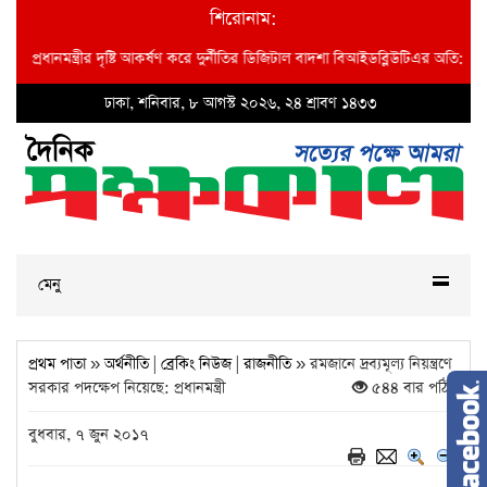
শিরোনাম:
মন্ত্রীর দৃষ্টি আকর্ষণ করে দুর্নীতির ডিজিটাল বাদশা বিআইডব্লিউটিএর অতি: প্রধান প্রকৌশ
ঢাকা, শনিবার, ৮ আগস্ট ২০২৬, ২৪ শ্রাবণ ১৪৩৩
মেনু
প্রথম পাতা
»
অর্থনীতি
|
ব্রেকিং নিউজ
|
রাজনীতি
» রমজানে দ্রব্যমূল্য নিয়ন্ত্রণে
সরকার পদক্ষেপ নিয়েছে: প্রধানমন্ত্রী
৫৪৪ বার পঠিত
বুধবার, ৭ জুন ২০১৭