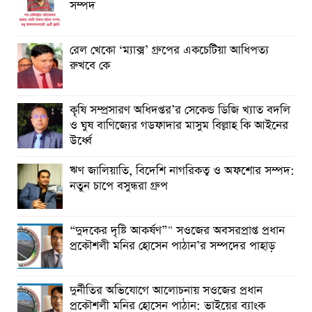
সম্পদ
রেল খেকো ‘ম্যাক্স’ গ্রুপের একচেটিয়া আধিপত্য
রুখবে কে
কৃষি সম্প্রসারণ অধিদপ্তর’র সেকেন্ড ডিজি খ্যাত বদলি
ও ঘুষ বাণিজ্যের গডফাদার মাসুম বিল্লাহ কি আইনের
উর্ধ্বে
ঋণ জালিয়াতি, বিদেশি নাগরিকত্ব ও অফশোর সম্পদ:
নতুন চাপে বসুন্ধরা গ্রুপ
“দুদকের দৃষ্টি আকর্ষণ”" সওজের অবসরপ্রাপ্ত প্রধান
প্রকৌশলী মনির হোসেন পাঠান’র সম্পদের পাহাড়
দুর্নীতির অভিযোগে আলোচনায় সওজের প্রধান
প্রকৌশলী মনির হোসেন পাঠান: ভাইয়ের ব্যাংক